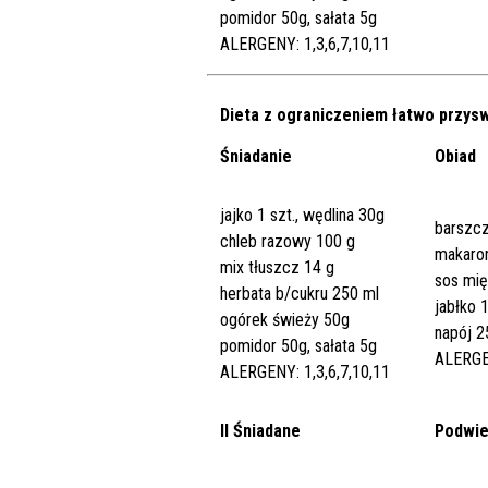
pomidor 50g, sałata 5g
ALERGENY: 1,3,6,7,10,11
Dieta z ograniczeniem łatwo przy
Śniadanie
Obiad
jajko 1 szt., wędlina 30g
barszcz
chleb razowy 100 g
makaro
mix tłuszcz 14 g
sos mi
herbata b/cukru 250 ml
jabłko 
ogórek świeży 50g
napój 2
pomidor 50g, sałata 5g
ALERGEN
ALERGENY: 1,3,6,7,10,11
II Śniadane
Podwie