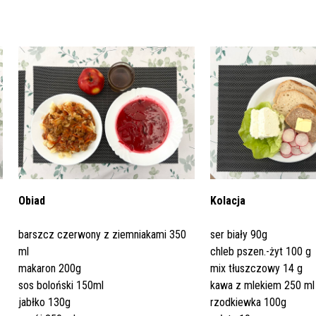
Dział Żywienia - Żywienie dla
ia Otolaryngologiczna
 Urologii
Poradnia Patologii Noworodk
Szpitalny Oddział Ratunkow
 i Skargi
Standardy Ochrony Małoletn
Zdrowia
ia Urologiczna
Poradnia Zdrowia Psychiczne
oły Kontroli Wody
Komunikaty ws. Promieniowa
Obiad
Kolacja
Jonizującego
barszcz czerwony z ziemniakami 350
ser biały 90g
ml
chleb pszen.-żyt 100 g
makaron 200g
mix tłuszczowy 14 g
sos boloński 150ml
kawa z mlekiem 250 ml
jabłko 130g
rzodkiewka 100g