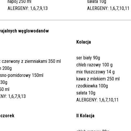
napój 250 ml
sałata 10g
ALERGENY: 1,6,7,9,13
ALERGENY: 1,6,7,10,11
swajalnych węglowodanów
Kolacja
ser biały 90g
 czerwony z ziemniakami 350 ml
chleb razowy 100 g
n 200g
mix tłuszczowy 14 g
ęsno-pomidorowy 150ml
kawa z mlekiem 250 ml
130g
rzodkiewka 100g
50 ml
sałata 10g
Y: 1,6,7,9,13
ALERGENY: 1,6,7,10,11
czorek
II Kolacja