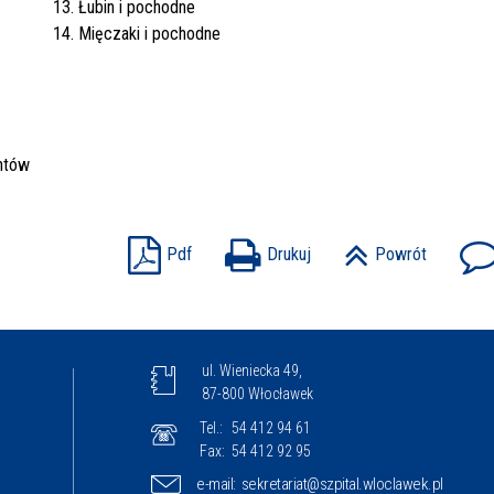
13. Łubin i pochodne
14. Mięczaki i pochodne
ntów
Pdf
Drukuj
Powrót
ul. Wieniecka 49,
87-800 Włocławek
Tel.:
54 412 94 61
Fax:
54 412 92 95
e-mail:
sekretariat@szpital.wloclawek.pl