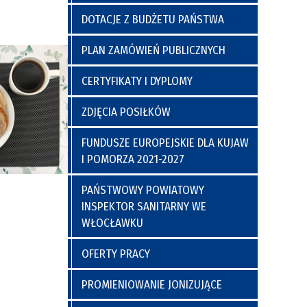
a
y
Poradnia Preluksacyjna
ich
Kaplica Szpitalna
DOTACJE Z BUDŻETU PAŃSTWA
go
PLAN ZAMÓWIEŃ PUBLICZNYCH
CERTYFIKATY I DYPLOMY
ZDJĘCIA POSIŁKÓW
FUNDUSZE EUROPEJSKIE DLA KUJAW
I POMORZA 2021-2027
nia
Regulamin Korzystania z Miejsc
PAŃSTWOWY POWIATOWY
Postojowych
INSPEKTOR SANITARNY WE
WŁOCŁAWKU
OFERTY PRACY
PROMIENIOWANIE JONIZUJĄCE