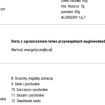
chleb razowy 30g
mix. tłuszcz. 7g
 szt
pomidor 50g
ALERGENY:1,6,7
Dieta z ograniczeniem łatwo przyswajalnych węglowodan
Wartość energetyczna[kcal]
8. Orzechy, migdały, pistacje
9. Seler i pochodne
10. Gorczyca i pochodne
11. Sezam i pochodne
odne
12. Dwutlenek siarki