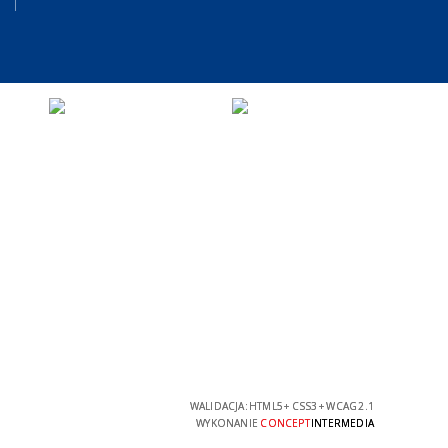
WALIDACJA:
HTML5
+
CSS3
+
WCAG 2.1
WYKONANIE
CONCEPT
INTERMEDIA