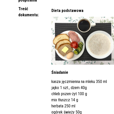
podpisania
Punkt Pobrań
Apteka
Poradnia Ortopedii i Traumatologii
Oddział Rehabilitacji
Poradn
Oddział
Żywienie dla Zdrowia
Wnioski
Kardiologicznej/Oddział Dzienny
Treść
Dieta podstawowa
Jadłospisy Dekadowe
Poradnia Rehabilitacyjna
Rehabilitacji Kardiologicznej
Poradn
dokumentu:
Zdjęcia Posiłków
Materiały Edukacyjne dla Pacjentów
Wyniki Uzyskanych Badań
Laboratoryjnych
Zgłaszanie Anonimowych Uwag
Cennik Badań Diagnostycznych i
Protok
Śniadanie
Usług
kasza jęczmienna na mleku 350 ml
jajko 1 szt., dżem 40g
Wsparcie w Kryzysie Psychicznym –
chleb pszen-żyt 100 g
Ważne Informacje i Numery
mix tłuszcz 14 g
Telefonów Pomocowych
herbata 250 ml
ogórek świeży 50g