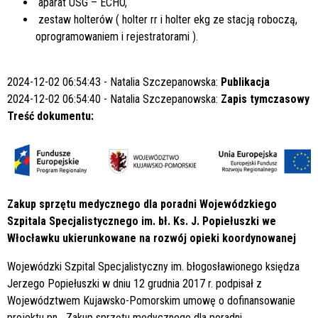
aparat USG – ECHO,
zestaw holterów ( holter rr i holter ekg ze stacją roboczą,
oprogramowaniem i rejestratorami ).
2024-12-02 06:54:43 - Natalia Szczepanowska:
Publikacja
2024-12-02 06:54:40 - Natalia Szczepanowska:
Zapis tymczasowy
Treść dokumentu:
Zakup sprzętu medycznego dla poradni Wojewódzkiego
Szpitala Specjalistycznego im. bł. Ks. J. Popiełuszki we
Włocławku ukierunkowane na rozwój opieki koordynowanej
Wojewódzki Szpital Specjalistyczny im. błogosławionego księdza
Jerzego Popiełuszki w dniu 12 grudnia 2017 r. podpisał z
Województwem Kujawsko-Pomorskim umowę o dofinansowanie
projektu pn. „Zakup sprzętu medycznego dla poradni