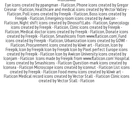
Eye icons created by ppangman - Flaticon
,
Phone icons created by Gregor
Cresnar - Flaticon
,
Healthcare and medical icons created by Vector Valley -
Flaticon
,
Poll icons created by Freepik - Flaticon
,
Boss icons created by
Freepik - Flaticon
,
Emergency room icons created by Awicon -
Flaticon
,
Night shift icons created by DinosoftLabs - Flaticon
,
Gynecology
icons created by Freepik - Flaticon
,
Clinic icons created by Freepik -
Flaticon
,
Medical doctor icons created by Freepik - Flaticon
,
Donate icons
created by Freepik - Flaticon
,
Smashicons
from
www.flaticon.com'
,
Fund
icons created by Freepik - Flaticon
,
Urbanization icons created by GOWI -
Flaticon
,
Procurement icons created by kliwir art - Flaticon
,
Icon by
Freepik
,
Icon by Freepik
Icon by Freepik
Icon by Pixel perfect
Europe icons
created by Freepik - Flaticon
Icon by Awicon
University icons created by
Iconjam - Flaticon
Icons made by
Freepik
from
www.flaticon.com'
Hospital
icons created by Smashicons - Flaticon
Question-mark icons created by
Iconsea - Flaticon
Microscope icons created by iconnut - Flaticon
List icons
created by Freepik - Flaticon
Food menu icons created by kliwir art -
Flaticon
Medical record icons created by Vector Stall - Flaticon
Clinic icons
created by Vector Stall - Flaticon