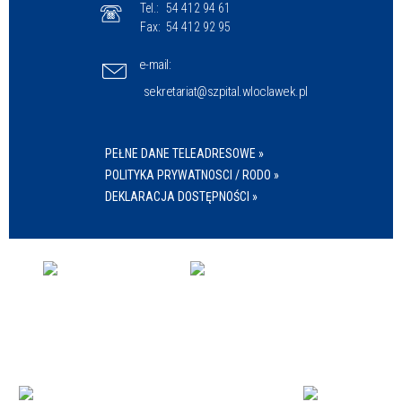
Tel.:
54 412 94 61
Fax:
54 412 92 95
e-mail:
sekretariat@szpital.wloclawek.pl
PEŁNE DANE TELEADRESOWE »
POLITYKA PRYWATNOSCI / RODO »
DEKLARACJA DOSTĘPNOŚCI »