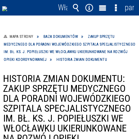
Włącz
pane
powiadomienia
Wyszukiwarka
Narzędzia
Menu
Menu
główne
szczegó
MAPA STRONY
BAZA DOKUMENTÓW
ZAKUP SPRZĘTU
MEDYCZNEGO DLA PORADNI WOJEWÓDZKIEGO SZPITALA SPECJALISTYCZNEGO
IM. BŁ. KS. J. POPIEŁUSZKI WE WŁOCŁAWKU UKIERUNKOWANE NA ROZWÓJ
OPIEKI KOORDYNOWANEJ
HISTORIA ZMIAN DOKUMENTU
HISTORIA ZMIAN DOKUMENTU:
ZAKUP SPRZĘTU MEDYCZNEGO
DLA PORADNI WOJEWÓDZKIEGO
SZPITALA SPECJALISTYCZNEGO
IM. BŁ. KS. J. POPIEŁUSZKI WE
WŁOCŁAWKU UKIERUNKOWANE
NA ROZWÓJ OPIEKI