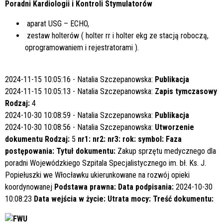
Poradni Kardiologii i Kontroli Stymulatorów
aparat USG – ECHO,
zestaw holterów ( holter rr i holter ekg ze stacją roboczą,
oprogramowaniem i rejestratorami ).
2024-11-15 10:05:16 - Natalia Szczepanowska:
Publikacja
2024-11-15 10:05:13 - Natalia Szczepanowska:
Zapis tymczasowy
Rodzaj:
4
2024-10-30 10:08:59 - Natalia Szczepanowska:
Publikacja
2024-10-30 10:08:56 - Natalia Szczepanowska:
Utworzenie
dokumentu
Rodzaj:
5
nr1:
nr2:
nr3:
rok:
symbol:
Faza
postępowania:
Tytuł dokumentu:
Zakup sprzętu medycznego dla
poradni Wojewódzkiego Szpitala Specjalistycznego im. bł. Ks. J.
Popiełuszki we Włocławku ukierunkowane na rozwój opieki
koordynowanej
Podstawa prawna:
Data podpisania:
2024-10-30
10:08:23
Data wejścia w życie:
Utrata mocy:
Treść dokumentu: