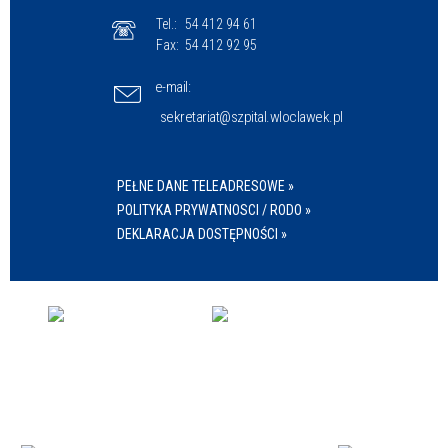
Tel.:
54 412 94 61
Fax:
54 412 92 95
e-mail:
sekretariat@szpital.wloclawek.pl
PEŁNE DANE TELEADRESOWE »
POLITYKA PRYWATNOSCI / RODO »
DEKLARACJA DOSTĘPNOŚCI »