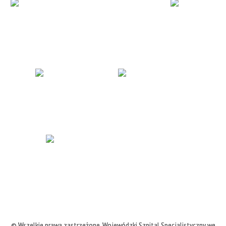
© Wszelkie prawa zastrzeżone,
Wojewódzki Szpital Specjalistyczny we