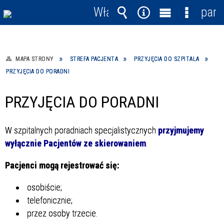
Włącz
pane
powiadomienia
Wyszukiwarka
Narzędzia
Menu
Menu
główne
szczegó
MAPA STRONY
STREFA PACJENTA
PRZYJĘCIA DO SZPITALA
PRZYJĘCIA DO PORADNI
PRZYJĘCIA DO PORADNI
W szpitalnych poradniach specjalistycznych
przyjmujemy
wyłącznie Pacjentów ze skierowaniem
.
Pacjenci mogą rejestrować się:
osobiście;
telefonicznie;
przez osoby trzecie.