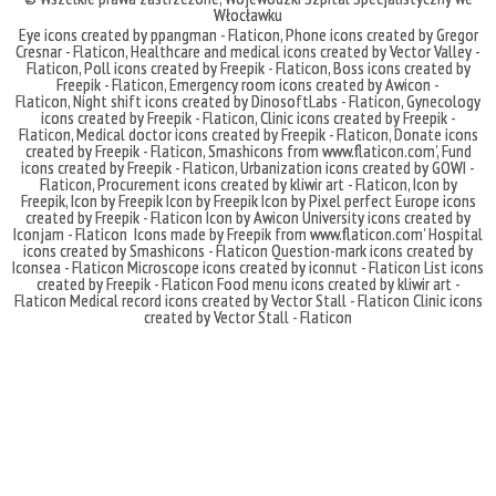
Włocławku
Eye icons created by ppangman - Flaticon
,
Phone icons created by Gregor
Cresnar - Flaticon
,
Healthcare and medical icons created by Vector Valley -
Flaticon
,
Poll icons created by Freepik - Flaticon
,
Boss icons created by
Freepik - Flaticon
,
Emergency room icons created by Awicon -
Flaticon
,
Night shift icons created by DinosoftLabs - Flaticon
,
Gynecology
icons created by Freepik - Flaticon
,
Clinic icons created by Freepik -
Flaticon
,
Medical doctor icons created by Freepik - Flaticon
,
Donate icons
created by Freepik - Flaticon
,
Smashicons
from
www.flaticon.com'
,
Fund
icons created by Freepik - Flaticon
,
Urbanization icons created by GOWI -
Flaticon
,
Procurement icons created by kliwir art - Flaticon
,
Icon by
Freepik
,
Icon by Freepik
Icon by Freepik
Icon by Pixel perfect
Europe icons
created by Freepik - Flaticon
Icon by Awicon
University icons created by
Iconjam - Flaticon
Icons made by
Freepik
from
www.flaticon.com'
Hospital
icons created by Smashicons - Flaticon
Question-mark icons created by
Iconsea - Flaticon
Microscope icons created by iconnut - Flaticon
List icons
created by Freepik - Flaticon
Food menu icons created by kliwir art -
Flaticon
Medical record icons created by Vector Stall - Flaticon
Clinic icons
created by Vector Stall - Flaticon