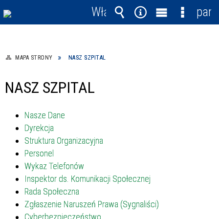
Włącz
pane
powiadomienia
Wyszukiwarka
Narzędzia
Menu
Menu
główne
szczegó
MAPA STRONY
NASZ SZPITAL
NASZ SZPITAL
Nasze Dane
Dyrekcja
Struktura Organizacyjna
Personel
Wykaz Telefonów
Inspektor ds. Komunikacji Społecznej
Rada Społeczna
Zgłaszenie Naruszeń Prawa (Sygnaliści)
Cyberbezpieczeństwo