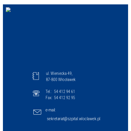
ul. Wieniecka 49,
87-800 Włocławek
Tel.:
54 412 94 61
Fax:
54 412 92 95
e-mail:
sekretariat@szpital.wloclawek.pl