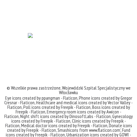
© Wszelkie prawa zastrzeżone,
Wojewódzki Szpital Specjalistyczny we
Włocławku
Eye icons created by ppangman - Flaticon
,
Phone icons created by Gregor
Cresnar - Flaticon
,
Healthcare and medical icons created by Vector Valley -
Flaticon
,
Poll icons created by Freepik - Flaticon
,
Boss icons created by
Freepik - Flaticon
,
Emergency room icons created by Awicon -
Flaticon
,
Night shift icons created by DinosoftLabs - Flaticon
,
Gynecology
icons created by Freepik - Flaticon
,
Clinic icons created by Freepik -
Flaticon
,
Medical doctor icons created by Freepik - Flaticon
,
Donate icons
created by Freepik - Flaticon
,
Smashicons
from
www.flaticon.com'
,
Fund
icons created by Freepik - Flaticon
,
Urbanization icons created by GOWI -