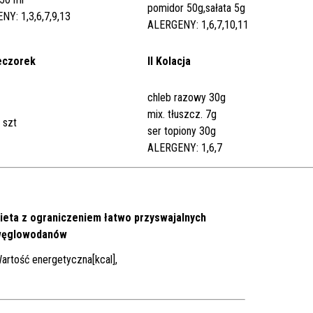
pomidor 50g,sałata 5g
NY: 1,3,6,7,9,13
ALERGENY: 1,6,7,10,11
eczorek
II Kolacja
chleb razowy 30g
mix. tłuszcz. 7g
 szt
ser topiony 30g
ALERGENY: 1,6,7
ieta z ograniczeniem łatwo przyswajalnych
ęglowodanów
artość energetyczna[kcal],