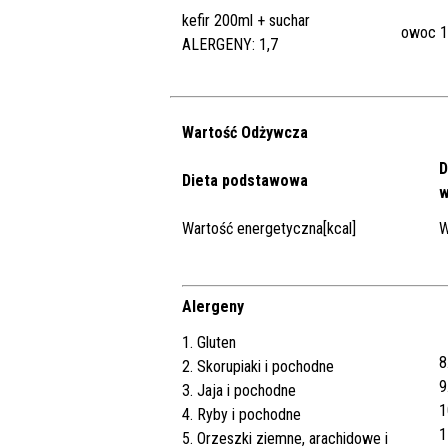
kefir 200ml + suchar
owoc 1
ALERGENY: 1,7
Wartość Odżywcza
D
Dieta podstawowa
w
Wartość energetyczna[kcal]
W
Alergeny
1. Gluten
8
2. Skorupiaki i pochodne
9
3. Jaja i pochodne
1
4. Ryby i pochodne
1
5. Orzeszki ziemne, arachidowe i