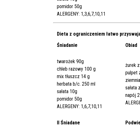
pomidor 50g
ALERGENY: 1,3,6,7,10,11
Dieta z ograniczeniem łatwo przyswa
Śniadanie
Obiad
twarożek 90g
żurek z
chleb razowy 100 g
pulpet
mix tłuszcz 14 g
ziemnia
herbata b/c. 250 ml
sałata 
sałata 10g
napój 
pomidor 50g
ALERGE
ALERGENY: 1,6,7,10,11
II Śniadane
Podwi