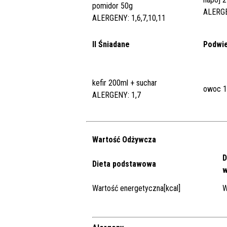
pomidor 50g
ALERGE
ALERGENY: 1,6,7,10,11
II Śniadane
Podwi
kefir 200ml + suchar
owoc 1
ALERGENY: 1,7
Wartość Odżywcza
D
Dieta podstawowa
w
Wartość energetyczna[kcal]
W