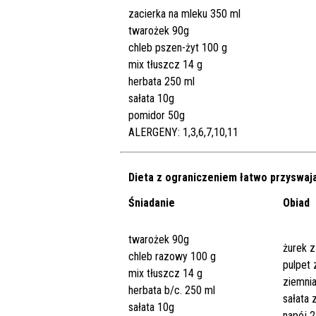
zacierka na mleku 350 ml
twarożek 90g
chleb pszen-żyt 100 g
mix tłuszcz 14 g
herbata 250 ml
sałata 10g
pomidor 50g
ALERGENY: 1,3,6,7,10,11
Dieta z ograniczeniem łatwo przyswa
Śniadanie
Obiad
twarożek 90g
żurek z
chleb razowy 100 g
pulpet
mix tłuszcz 14 g
ziemnia
herbata b/c. 250 ml
sałata 
sałata 10g
napój 