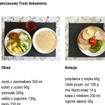
Dział Żywienia - Żywienie dla
ia Otolaryngologiczna
 Urologii
Poradnia Patologii Noworodk
Szpitalny Oddział Ratunkow
 i Skargi
Standardy Ochrony Małoletn
tymczasowy
Treść dokumentu:
Zdrowia
ia Urologiczna
Poradnia Zdrowia Psychiczne
oły Kontroli Wody
Komunikaty ws. Promieniowa
Obiad
Kolacja
Jonizującego
polędwica z indyka 60g
żurek z ziemniakami 350 ml
chleb pszen.-żyt 100 g
kotlet z ryżem 90g
mix tłuszczowy 14 g
ziemniaki 200g
kawa z mlekiem 250 ml
sałata z jogurtem 130g
ogórek świeży 50g
napój 250 ml