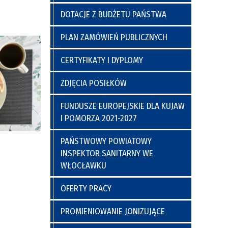
a
y
Poradnia Preluksacyjna
ich
Kaplica Szpitalna
DOTACJE Z BUDŻETU PAŃSTWA
go
PLAN ZAMÓWIEŃ PUBLICZNYCH
CERTYFIKATY I DYPLOMY
ZDJĘCIA POSIŁKÓW
FUNDUSZE EUROPEJSKIE DLA KUJAW
I POMORZA 2021-2027
nia
Regulamin Korzystania z Miejsc
PAŃSTWOWY POWIATOWY
Postojowych
INSPEKTOR SANITARNY WE
WŁOCŁAWKU
OFERTY PRACY
PROMIENIOWANIE JONIZUJĄCE