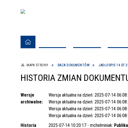
AKTUALNOŚCI
NASZ SZPITAL
STREFA P
Nasze Dane
Przyjęcia do Szpitala
Poradnia Alergologiczna dla Dzieci
Oddział Anestezjologii i
Zakłady
Plan Zamówień Publicznych
Fundusze Europejskie dla Kujaw i
Dyrekcj
Udostę
Poradn
Oddział
Nocna 
Przetar
Progra
MAPA STRONY
BAZA DOKUMENTÓW
JADŁOSPIS 14.07.2
Intensywnej Terapii
Wojewódzkiego Szpitala
Pomorza 2021-2027
Medycz
Leczen
Zdrowo
i Środo
Planowe Przyjęcia do Szpitala
Zakład Diagnostyki Laboratoryjnej
Wykaz Telefonów
Poradnia Chorób Zakaźnych
Specjalistycznego We Włocławku
Inspek
Poradn
HISTORIA ZMIAN DOKUMENTU
Oddział Dermatologii
Społec
Oddzia
Przyjęcia do Szpitala - Kobiety w
Zakład Diagnostyki Mikrobiologicznej
Ciąży i Pacjentki Chore
Zakład Diagnostyki Obrazowej
Cyberbezpieczeństwo
Poradnia Ginekologiczno -
Oddział Neonatologii
Ochron
Poradni
Oddział
Wersje
Wersja aktualna na dzień: 2025-07-14 06:08
Ginekologicznie
Położnicza
archiwalne:
Wersja aktualna na dzień: 2025-07-14 06:08
Zakład Patomorfologii
Przyjęcia do Szpitala - Dzieci
Nagrody i Certyfikaty
Oddział Ortopedii i Traumatologii
Szpita
Oddział
Wersja aktualna na dzień: 2025-07-14 06:08
Zakład Rehabilitacji
Poradnia Neurochirurgiczna
Poradn
Głowy i
Wersja aktualna na dzień: 2025-07-14 06:08
Przyjęcia do Poradni
Historia
2025-07-14 10:20:17 - mchelminiak:
Publika