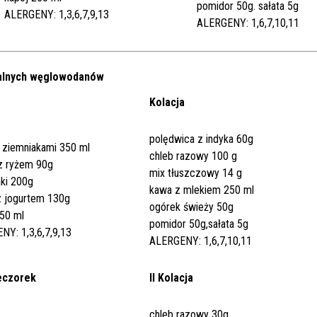
pomidor 50g. sałata 5g
ALERGENY: 1,3,6,7,9,13
ALERGENY: 1,6,7,10,11
jalnych węglowodanów
Kolacja
polędwica z indyka 60g
 ziemniakami 350 ml
chleb razowy 100 g
 z ryżem 90g
mix tłuszczowy 14 g
ki 200g
kawa z mlekiem 250 ml
z jogurtem 130g
ogórek świeży 50g
250 ml
pomidor 50g,sałata 5g
NY: 1,3,6,7,9,13
ALERGENY: 1,6,7,10,11
eczorek
II Kolacja
chleb razowy 30g