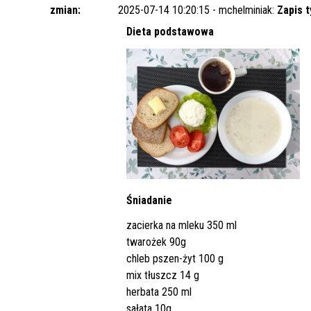
Punkt Pobrań
Apteka
Poradnia Ortopedii i Traumatologii
Oddział Rehabilitacji
Poradn
Oddział
Żywienie dla Zdrowia
Wnioski
zmian:
2025-07-14 10:20:15 - mchelminiak:
Zapis 
Kardiologicznej/Oddział Dzienny
Dieta podstawowa
Jadłospisy Dekadowe
Poradnia Rehabilitacyjna
Rehabilitacji Kardiologicznej
Poradn
Zdjęcia Posiłków
Materiały Edukacyjne dla Pacjentów
Wyniki Uzyskanych Badań
Laboratoryjnych
Zgłaszanie Anonimowych Uwag
Cennik Badań Diagnostycznych i
Protok
Śniadanie
Usług
zacierka na mleku 350 ml
Wsparcie w Kryzysie Psychicznym –
twarożek 90g
Ważne Informacje i Numery
chleb pszen-żyt 100 g
Telefonów Pomocowych
mix tłuszcz 14 g
herbata 250 ml
sałata 10g