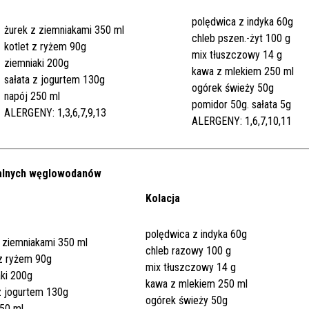
polędwica z indyka 60g
żurek z ziemniakami 350 ml
chleb pszen.-żyt 100 g
kotlet z ryżem 90g
mix tłuszczowy 14 g
ziemniaki 200g
kawa z mlekiem 250 ml
sałata z jogurtem 130g
ogórek świeży 50g
napój 250 ml
pomidor 50g. sałata 5g
ALERGENY: 1,3,6,7,9,13
ALERGENY: 1,6,7,10,11
jalnych węglowodanów
Kolacja
polędwica z indyka 60g
 ziemniakami 350 ml
chleb razowy 100 g
 z ryżem 90g
mix tłuszczowy 14 g
ki 200g
kawa z mlekiem 250 ml
z jogurtem 130g
ogórek świeży 50g
250 ml