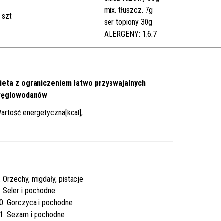
mix. tłuszcz. 7g
 szt
ser topiony 30g
ALERGENY: 1,6,7
ieta z ograniczeniem łatwo przyswajalnych
ęglowodanów
artość energetyczna[kcal],
. Orzechy, migdały, pistacje
. Seler i pochodne
0. Gorczyca i pochodne
1. Sezam i pochodne