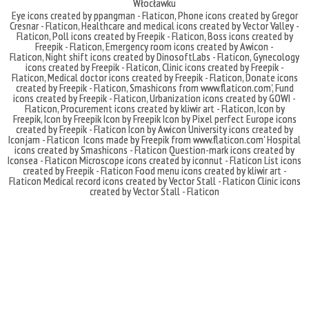
Włocławku
Eye icons created by ppangman - Flaticon
,
Phone icons created by Gregor
Cresnar - Flaticon
,
Healthcare and medical icons created by Vector Valley -
Flaticon
,
Poll icons created by Freepik - Flaticon
,
Boss icons created by
Freepik - Flaticon
,
Emergency room icons created by Awicon -
Flaticon
,
Night shift icons created by DinosoftLabs - Flaticon
,
Gynecology
icons created by Freepik - Flaticon
,
Clinic icons created by Freepik -
Flaticon
,
Medical doctor icons created by Freepik - Flaticon
,
Donate icons
created by Freepik - Flaticon
,
Smashicons
from
www.flaticon.com'
,
Fund
icons created by Freepik - Flaticon
,
Urbanization icons created by GOWI -
Flaticon
,
Procurement icons created by kliwir art - Flaticon
,
Icon by
Freepik
,
Icon by Freepik
Icon by Freepik
Icon by Pixel perfect
Europe icons
created by Freepik - Flaticon
Icon by Awicon
University icons created by
Iconjam - Flaticon
Icons made by
Freepik
from
www.flaticon.com'
Hospital
icons created by Smashicons - Flaticon
Question-mark icons created by
Iconsea - Flaticon
Microscope icons created by iconnut - Flaticon
List icons
created by Freepik - Flaticon
Food menu icons created by kliwir art -
Flaticon
Medical record icons created by Vector Stall - Flaticon
Clinic icons
created by Vector Stall - Flaticon