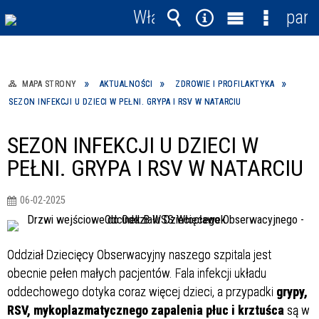
Włącz
pane
powiadomienia
Wyszukiwarka
Narzędzia
Menu
Menu
główne
szczegó
MAPA STRONY
AKTUALNOŚCI
ZDROWIE I PROFILAKTYKA
SEZON INFEKCJI U DZIECI W PEŁNI. GRYPA I RSV W NATARCIU
SEZON INFEKCJI U DZIECI W
PEŁNI. GRYPA I RSV W NATARCIU
06-02-2025
Oddział Dziecięcy Obserwacyjny naszego szpitala jest
obecnie pełen małych pacjentów. Fala infekcji układu
oddechowego dotyka coraz więcej dzieci, a przypadki
grypy,
RSV, mykoplazmatycznego zapalenia płuc i krztuśca
są w