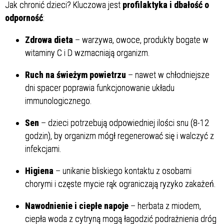
Jak chronić dzieci? Kluczowa jest
profilaktyka i dbałość o
odporność
:
Zdrowa dieta
– warzywa, owoce, produkty bogate w
witaminy C i D wzmacniają organizm.
Ruch na świeżym powietrzu
– nawet w chłodniejsze
dni spacer poprawia funkcjonowanie układu
immunologicznego.
Sen
– dzieci potrzebują odpowiedniej ilości snu (8-12
godzin), by organizm mógł regenerować się i walczyć z
infekcjami.
Higiena
– unikanie bliskiego kontaktu z osobami
chorymi i częste mycie rąk ograniczają ryzyko zakażeń.
Nawodnienie i ciepłe napoje
– herbata z miodem,
ciepła woda z cytryną mogą łagodzić podrażnienia dróg