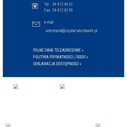
Tel.:
54 412 94 61
Fax:
54 412 92 95
e-mail:
sekretariat@szpital.wloclawek.pl
PEŁNE DANE TELEADRESOWE »
POLITYKA PRYWATNOSCI / RODO »
DEKLARACJA DOSTĘPNOŚCI »