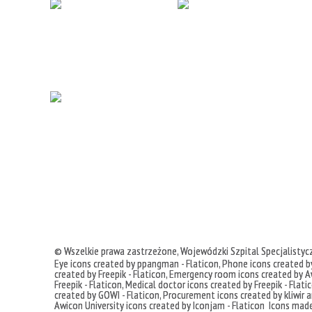
© Wszelkie prawa zastrzeżone,
Wojewódzki Szpital Specjalisty
Eye icons created by ppangman - Flaticon
,
Phone icons created by
created by Freepik - Flaticon
,
Emergency room icons created by Aw
Freepik - Flaticon
,
Medical doctor icons created by Freepik - Flati
created by GOWI - Flaticon
,
Procurement icons created by kliwir ar
Awicon
University icons created by Iconjam - Flaticon
Icons mad