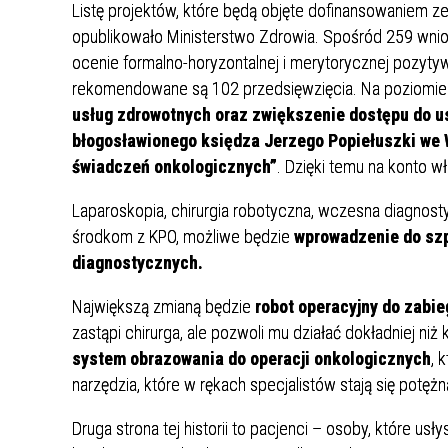
Punkt Pobrań
Apteka
Poradnia Ortopedii i Traumatologii
Oddział Rehabilitacji
Poradn
Oddział
Listę projektów, które będą objęte dofinansowaniem 
Żywienie dla Zdrowia
Wnioski
Kardiologicznej/Oddział Dzienny
opublikowało Ministerstwo Zdrowia. Spośród 259 wnio
Jadłospisy Dekadowe
Poradnia Rehabilitacyjna
Rehabilitacji Kardiologicznej
Poradn
ocenie formalno-horyzontalnej i merytorycznej pozyt
rekomendowane są 102 przedsięwzięcia. Na poziomie SO
Zdjęcia Posiłków
usług zdrowotnych oraz zwiększenie dostępu do u
Materiały Edukacyjne dla Pacjentów
błogosławionego księdza Jerzego Popiełuszki we 
Wyniki Uzyskanych Badań
świadczeń onkologicznych”
. Dzięki temu na konto w
Laboratoryjnych
Laparoskopia, chirurgia robotyczna, wczesna diagnostyk
Zgłaszanie Anonimowych Uwag
środkom z KPO, możliwe będzie
wprowadzenie do szpi
diagnostycznych.
Cennik Badań Diagnostycznych i
Protok
Usług
Największą zmianą będzie
robot operacyjny do zabieg
zastąpi chirurga, ale pozwoli mu działać dokładniej 
Wsparcie w Kryzysie Psychicznym –
system obrazowania do operacji onkologicznych
, 
Ważne Informacje i Numery
narzędzia, które w rękach specjalistów stają się potęż
Telefonów Pomocowych
Druga strona tej historii to pacjenci – osoby, które us