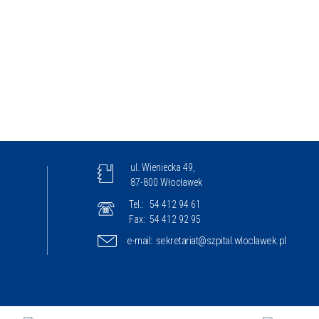
ul. Wieniecka 49,
87-800 Włocławek
Tel.:
54 412 94 61
Fax:
54 412 92 95
e-mail:
sekretariat@szpital.wloclawek.pl