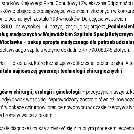
Dział Żywienia - Żywienie dla
ia Otolaryngologiczna
 Urologii
Poradnia Patologii Noworodk
Szpitalny Oddział Ratunkow
ze środków Krajowego Planu Odbudowy i Zwiększania Odporności 
 i Skargi
Standardy Ochrony Małoletn
Zdrowia
sków o objęcie przedsięwzięcia wsparciem złożonych w konkurs
ia Urologiczna
Poradnia Zdrowia Psychiczne
ywnie ocenionych zostało 198 wniosków. Do objęcia wsparciem
LO I na wysokiej, 14. pozycji znajduje się projekt
„Podniesieni
sług medycznych w Wojewódzkim Szpitalu Specjalistycznym 
Włocławku – zakup sprzętu medycznego dla potrzeb udziela
łocławskiego szpitala wpłynie dokładnie 47.790.083,46 złotych.
a – to kierunki, które kształtują współczesne leczenie raka. A ter
tala najnowszej generacji technologii chirurgicznych i
oły Kontroli Wody
Komunikaty ws. Promieniowa
Jonizującego
ów w chirurgii, urologii i ginekologii
– precyzyjna maszyna, kt
niż kiedykolwiek wcześniej. Wprowadzony zostanie również nowocz
który pokaże chirurgowi granice nowotworu w czasie rzeczywisty
ną bronią w walce z rakiem.
łyszały diagnozę i muszą zmierzyć się z trudnym procesem leczenia