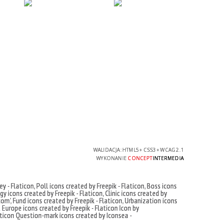
WALIDACJA:
HTML5
+
CSS3
+
WCAG 2.1
WYKONANIE
CONCEPT
INTERMEDIA
ey - Flaticon
,
Poll icons created by Freepik - Flaticon
,
Boss icons
y icons created by Freepik - Flaticon
,
Clinic icons created by
com'
,
Fund icons created by Freepik - Flaticon
,
Urbanization icons
t
Europe icons created by Freepik - Flaticon
Icon by
ticon
Question-mark icons created by Iconsea -