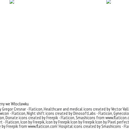
czny we Włocławku
 Gregor Cresnar - Flaticon
,
Healthcare and medical icons created by Vector Vall
icon - Flaticon
,
Night shift icons created by DinosoftLabs - Flaticon
,
Gynecolog
con
,
Donate icons created by Freepik - Flaticon
,
Smashicons
from
www.flaticon.
t - Flaticon
,
Icon by Freepik
,
Icon by Freepik
Icon by Freepik
Icon by Pixel perfec
e by
Freepik
from
www.flaticon.com'
Hospital icons created by Smashicons - Fla