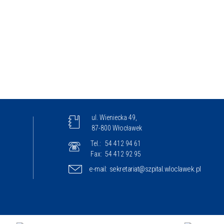
ul. Wieniecka 49,
87-800 Włocławek
Tel.:
54 412 94 61
Fax:
54 412 92 95
e-mail:
sekretariat@szpital.wloclawek.pl