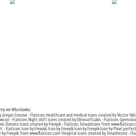
czny we Włocławku
 Gregor Cresnar - Flaticon
,
Healthcare and medical icons created by Vector Vall
icon - Flaticon
,
Night shift icons created by DinosoftLabs - Flaticon
,
Gynecolog
con
,
Donate icons created by Freepik - Flaticon
,
Smashicons
from
www.flaticon.
t - Flaticon
,
Icon by Freepik
,
Icon by Freepik
Icon by Freepik
Icon by Pixel perfec
e by
Freepik
from
www.flaticon.com'
Hospital icons created by Smashicons - Fla