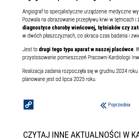
Punkt Pobrań
Apteka
Poradnia Ortopedii i Traumatologii
Oddział Rehabilitacji
Poradn
Oddział
Żywienie dla Zdrowia
Wnioski
Kardiologicznej/Oddział Dzienny
Angiograf to specjalistyczne urządzenie medyczne wy
Jadłospisy Dekadowe
Poradnia Rehabilitacyjna
Rehabilitacji Kardiologicznej
Poradn
Pozwala na obrazowanie przepływu krwi w tętnicach i 
diagnostyce choroby wieńcowej, tętniaków czy za
Zdjęcia Posiłków
w dwóch płaszczyznach, co skraca czas badania i zwi
Materiały Edukacyjne dla Pacjentów
Jest to
drugi tego typu aparat w naszej placówce
. 
Wyniki Uzyskanych Badań
przystosowanie pomieszczeń Pracowni Kardiologii Inwa
Laboratoryjnych
Zgłaszanie Anonimowych Uwag
Realizacja zadania rozpoczęła się w grudniu 2024 rok
planowane jest od lipca 2025 roku.
Cennik Badań Diagnostycznych i
Protok
Usług
Poprzednia
Wsparcie w Kryzysie Psychicznym –
Ważne Informacje i Numery
Telefonów Pomocowych
CZYTAJ INNE AKTUALNOŚCI W KA