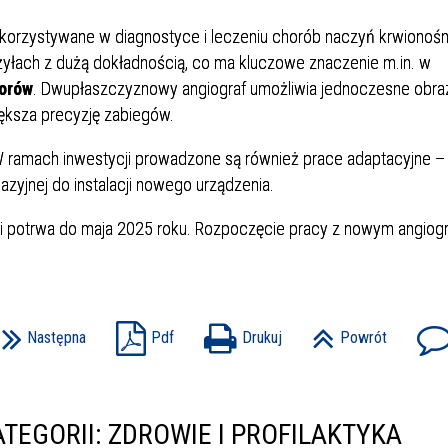
Dział Żywienia - Żywienie dla
ia Otolaryngologiczna
 Urologii
Poradnia Patologii Noworodk
Szpitalny Oddział Ratunkow
 i Skargi
Standardy Ochrony Małoletn
Zdrowia
korzystywane w diagnostyce i leczeniu chorób naczyń krwionoś
ia Urologiczna
Poradnia Zdrowia Psychiczne
żyłach z dużą dokładnością, co ma kluczowe znaczenie m.in. w
torów
. Dwupłaszczyznowy angiograf umożliwia jednoczesne obr
ększa precyzję zabiegów.
W ramach inwestycji prowadzone są również prace adaptacyjne –
zyjnej do instalacji nowego urządzenia.
u i potrwa do maja 2025 roku. Rozpoczęcie pracy z nowym angiog
oły Kontroli Wody
Komunikaty ws. Promieniowa
Jonizującego
Następna
Pdf
Drukuj
Powrót
TEGORII: ZDROWIE I PROFILAKTYKA