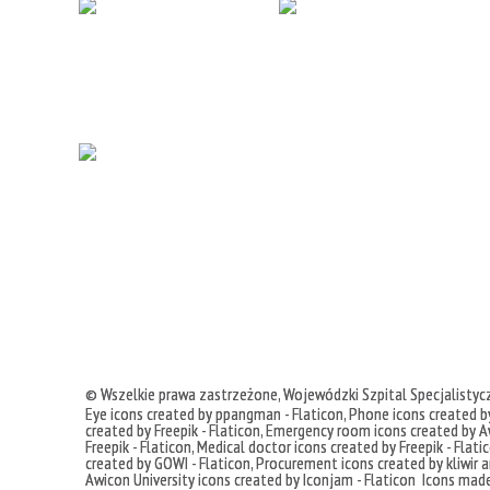
© Wszelkie prawa zastrzeżone,
Wojewódzki Szpital Specjalisty
Eye icons created by ppangman - Flaticon
,
Phone icons created by
created by Freepik - Flaticon
,
Emergency room icons created by Aw
Freepik - Flaticon
,
Medical doctor icons created by Freepik - Flati
created by GOWI - Flaticon
,
Procurement icons created by kliwir ar
Awicon
University icons created by Iconjam - Flaticon
Icons mad