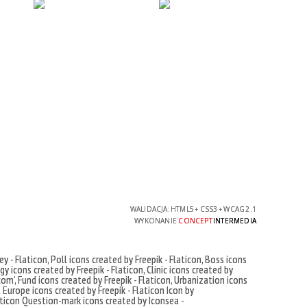
WALIDACJA:
HTML5
+
CSS3
+
WCAG 2.1
WYKONANIE
CONCEPT
INTERMEDIA
ey - Flaticon
,
Poll icons created by Freepik - Flaticon
,
Boss icons
y icons created by Freepik - Flaticon
,
Clinic icons created by
com'
,
Fund icons created by Freepik - Flaticon
,
Urbanization icons
t
Europe icons created by Freepik - Flaticon
Icon by
ticon
Question-mark icons created by Iconsea -