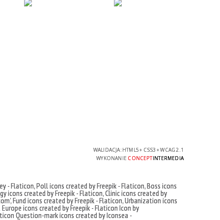
WALIDACJA:
HTML5
+
CSS3
+
WCAG 2.1
WYKONANIE
CONCEPT
INTERMEDIA
ey - Flaticon
,
Poll icons created by Freepik - Flaticon
,
Boss icons
y icons created by Freepik - Flaticon
,
Clinic icons created by
com'
,
Fund icons created by Freepik - Flaticon
,
Urbanization icons
t
Europe icons created by Freepik - Flaticon
Icon by
ticon
Question-mark icons created by Iconsea -