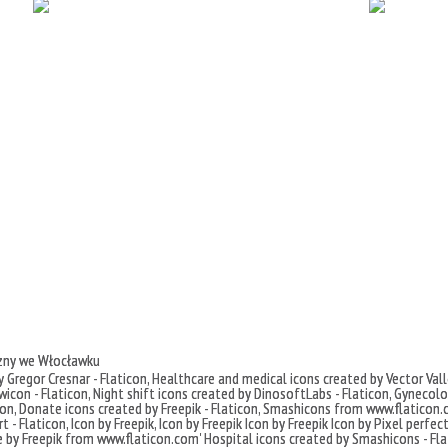
czny we Włocławku
 Gregor Cresnar - Flaticon
,
Healthcare and medical icons created by Vector Vall
icon - Flaticon
,
Night shift icons created by DinosoftLabs - Flaticon
,
Gynecolog
con
,
Donate icons created by Freepik - Flaticon
,
Smashicons
from
www.flaticon.
t - Flaticon
,
Icon by Freepik
,
Icon by Freepik
Icon by Freepik
Icon by Pixel perfec
e by
Freepik
from
www.flaticon.com'
Hospital icons created by Smashicons - Fla