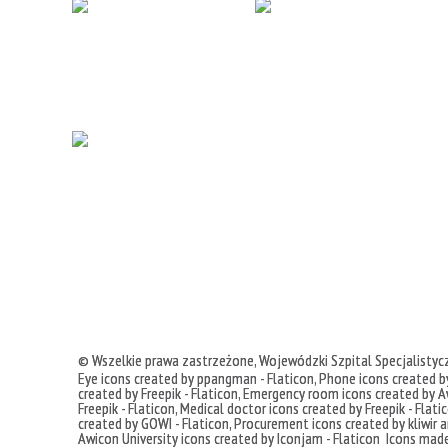
© Wszelkie prawa zastrzeżone,
Wojewódzki Szpital Specjalisty
Eye icons created by ppangman - Flaticon
,
Phone icons created by
created by Freepik - Flaticon
,
Emergency room icons created by Aw
Freepik - Flaticon
,
Medical doctor icons created by Freepik - Flati
created by GOWI - Flaticon
,
Procurement icons created by kliwir ar
Awicon
University icons created by Iconjam - Flaticon
Icons mad