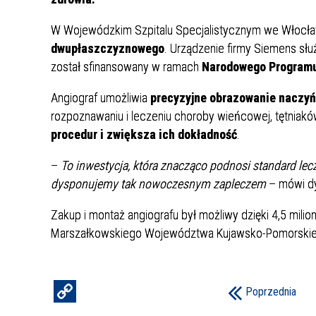
Punkt Pobrań
Apteka
Poradnia Ortopedii i Traumatologii
Oddział Rehabilitacji
Poradn
Oddział
Żywienie dla Zdrowia
Wnioski
Kardiologicznej/Oddział Dzienny
W Wojewódzkim Szpitalu Specjalistycznym we Włocławk
Jadłospisy Dekadowe
Poradnia Rehabilitacyjna
Rehabilitacji Kardiologicznej
Poradn
dwupłaszczyznowego
. Urządzenie firmy Siemens słu
Zdjęcia Posiłków
został sfinansowany w ramach
Narodowego Programu
Materiały Edukacyjne dla Pacjentów
Angiograf umożliwia
precyzyjne obrazowanie naczyń
rozpoznawaniu i leczeniu choroby wieńcowej, tętniak
Wyniki Uzyskanych Badań
Laboratoryjnych
procedur i zwiększa ich dokładność
.
Zgłaszanie Anonimowych Uwag
–
To inwestycja, która znacząco podnosi standard lec
dysponujemy tak nowoczesnym zapleczem
– mówi dy
Cennik Badań Diagnostycznych i
Protok
Usług
Zakup i montaż angiografu był możliwy dzięki 4,5 mil
Marszałkowskiego Województwa Kujawsko-Pomorskie
Wsparcie w Kryzysie Psychicznym –
Ważne Informacje i Numery
Telefonów Pomocowych
Poprzednia