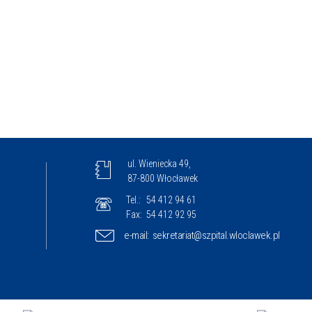
ul. Wieniecka 49,
87-800 Włocławek
Tel.:
54 412 94 61
Fax:
54 412 92 95
e-mail:
sekretariat@szpital.wloclawek.pl