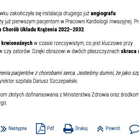
Dział Żywienia - Żywienie dla
ia Otolaryngologiczna
 Urologii
Poradnia Patologii Noworodk
Szpitalny Oddział Ratunkow
 i Skargi
Standardy Ochrony Małoletn
Zdrowia
u zakończyła się instalacja drugiego już
angiografu
ia Urologiczna
Poradnia Zdrowia Psychiczne
ży już pierwszym pacjentom w Pracowni Kardiologii Inwazyjnej. Pr
 Chorób Układu Krążenia 2022–2032
.
 krwionośnych
w czasie rzeczywistym, co jest kluczowe przy
ów czy zatorów. Dzięki obrazowi w dwóch płaszczyznach
skraca 
zenia pacjentów z chorobami serca. Jesteśmy dumni, że jako szp
rektor szpitala Dariusz Szczepański.
oły Kontroli Wody
Komunikaty ws. Promieniowa
Jonizującego
ionom złotych dofinansowania z Ministerstwa Zdrowia oraz środko
go.
Następna
Pdf
Drukuj
Powrót