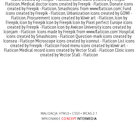
Flaticon
,
Medical doctor icons created by Freepik - Flaticon
,
Donate icons
created by Freepik - Flaticon
,
Smashicons
from
www.flaticon.com'
,
Fund
icons created by Freepik - Flaticon
,
Urbanization icons created by GOWI -
Flaticon
,
Procurement icons created by kliwir art - Flaticon
,
Icon by
Freepik
,
Icon by Freepik
Icon by Freepik
Icon by Pixel perfect
Europe icons
created by Freepik - Flaticon
Icon by Awicon
University icons created by
Iconjam - Flaticon
Icons made by
Freepik
from
www.flaticon.com'
Hospital
icons created by Smashicons - Flaticon
Question-mark icons created by
Iconsea - Flaticon
Microscope icons created by iconnut - Flaticon
List icons
created by Freepik - Flaticon
Food menu icons created by kliwir art -
Flaticon
Medical record icons created by Vector Stall - Flaticon
Clinic icons
created by Vector Stall - Flaticon
WALIDACJA:
HTML5
+
CSS3
+
WCAG 2.1
WYKONANIE
CONCEPT
INTERMEDIA