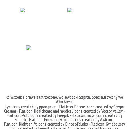
© Wszelkie prawa zastrzeżone,
Wojewódzki Szpital Specjalistyczny we
Włocławku
Eye icons created by ppangman - Flaticon
,
Phone icons created by Gregor
Cresnar - Flaticon
,
Healthcare and medical icons created by Vector Valley -
Flaticon
,
Poll icons created by Freepik - Flaticon
,
Boss icons created by
Freepik - Flaticon
,
Emergency room icons created by Awicon -
Flaticon
,
Night shift icons created by DinosoftLabs - Flaticon
,
Gynecology
icons created by Freepik - Flaticon
,
Clinic icons created by Freepik -