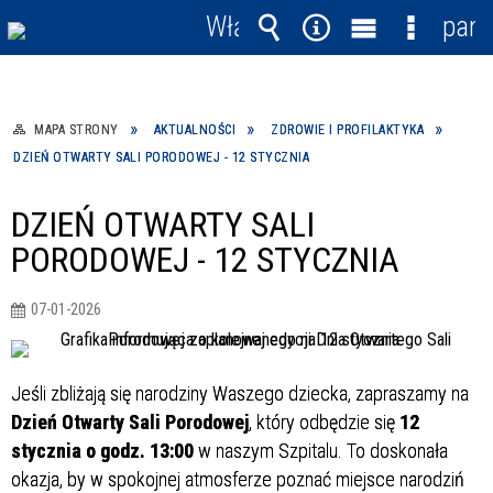
Włącz
pane
powiadomienia
Wyszukiwarka
Narzędzia
Menu
Menu
główne
szczegó
MAPA STRONY
AKTUALNOŚCI
ZDROWIE I PROFILAKTYKA
DZIEŃ OTWARTY SALI PORODOWEJ - 12 STYCZNIA
DZIEŃ OTWARTY SALI
PORODOWEJ - 12 STYCZNIA
07-01-2026
Jeśli zbliżają się narodziny Waszego dziecka, zapraszamy na
Dzień Otwarty Sali Porodowej
, który odbędzie się
12
stycznia o godz. 13:00
w
naszym Szpitalu.
To doskonała
okazja, by w spokojnej atmosferze poznać miejsce narodziń