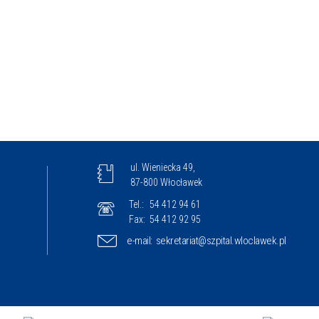
ul. Wieniecka 49,
87-800 Włocławek
Tel.:
54 412 94 61
Fax:
54 412 92 95
e-mail:
sekretariat@szpital.wloclawek.pl