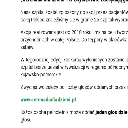
Punkt Pobrań
Apteka
Poradnia Ortopedii i Traumatologii
Oddział Rehabilitacji
Poradn
Oddział
Żywienie dla Zdrowia
Wnioski
Kardiologicznej/Oddział Dzienny
Nasz szpital został zgłoszony do akcji przez pacjen
Jadłospisy Dekadowe
Poradnia Rehabilitacyjna
Rehabilitacji Kardiologicznej
Poradn
całej Polsce znaleźliśmy się w gronie 25 szpitali wybr
Zdjęcia Posiłków
Akcja realizowana jest od 2018 roku i ma na celu twor
Materiały Edukacyjne dla Pacjentów
przychodniach w całej Polsce. Do tej pory w placów
zabaw.
Wyniki Uzyskanych Badań
Laboratoryjnych
W tegorocznej edycji konkursu wyłonionych zostanie p
Zgłaszanie Anonimowych Uwag
szpital bierze udział w rywalizacji w regionie półn
kujawsko-pomorskie.
Cennik Badań Diagnostycznych i
Protok
Usług
Zwycięstwo zależy od liczby głosów oddanych przez in
Wsparcie w Kryzysie Psychicznym –
www.serenadadladzieci.pl
Ważne Informacje i Numery
Każda osoba pełnoletnia może oddać
jeden głos dzie
Telefonów Pomocowych
głosu.