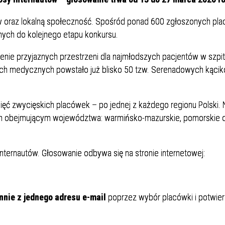
Dział Żywienia - Żywienie dla
ia Otolaryngologiczna
 Urologii
Poradnia Patologii Noworodk
Szpitalny Oddział Ratunkow
 i Skargi
Standardy Ochrony Małoletn
Zdrowia
tów oraz lokalną społeczność. Spośród ponad 600 zgłoszonych pl
ia Urologiczna
Poradnia Zdrowia Psychiczne
anych do kolejnego etapu konkursu.
zenie przyjaznych przestrzeni dla najmłodszych pacjentów w szpit
kach medycznych powstało już blisko 50 tzw. Serenadowych kąci
ięć zwycięskich placówek – po jednej z każdego regionu Polski.
ocnym obejmującym województwa: warmińsko-mazurskie, pomorskie 
oły Kontroli Wody
Komunikaty ws. Promieniowa
Jonizującego
ternautów. Głosowanie odbywa się na stronie internetowej:
nnie z jednego adresu e-mail
poprzez wybór placówki i potwie