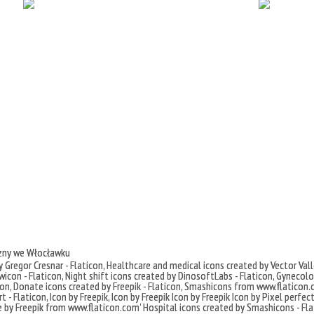
czny we Włocławku
 Gregor Cresnar - Flaticon
,
Healthcare and medical icons created by Vector Vall
icon - Flaticon
,
Night shift icons created by DinosoftLabs - Flaticon
,
Gynecolog
con
,
Donate icons created by Freepik - Flaticon
,
Smashicons
from
www.flaticon.
t - Flaticon
,
Icon by Freepik
,
Icon by Freepik
Icon by Freepik
Icon by Pixel perfec
e by
Freepik
from
www.flaticon.com'
Hospital icons created by Smashicons - Fla