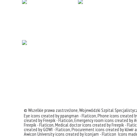
© Wszelkie prawa zastrzeżone,
Wojewódzki Szpital Specjalisty
Eye icons created by ppangman - Flaticon
,
Phone icons created by
created by Freepik - Flaticon
,
Emergency room icons created by Aw
Freepik - Flaticon
,
Medical doctor icons created by Freepik - Flati
created by GOWI - Flaticon
,
Procurement icons created by kliwir ar
Awicon
University icons created by Iconjam - Flaticon
Icons mad