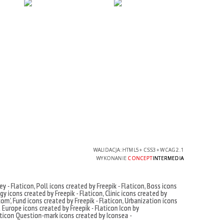
WALIDACJA:
HTML5
+
CSS3
+
WCAG 2.1
WYKONANIE
CONCEPT
INTERMEDIA
ey - Flaticon
,
Poll icons created by Freepik - Flaticon
,
Boss icons
y icons created by Freepik - Flaticon
,
Clinic icons created by
com'
,
Fund icons created by Freepik - Flaticon
,
Urbanization icons
t
Europe icons created by Freepik - Flaticon
Icon by
ticon
Question-mark icons created by Iconsea -