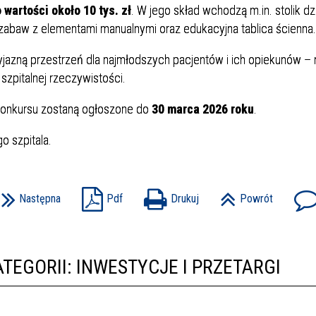
wartości około 10 tys. zł
. W jego skład wchodzą m.in. stolik dz
 zabaw z elementami manualnymi oraz edukacyjna tablica ścienna.
azną przestrzeń dla najmłodszych pacjentów i ich opiekunów – 
szpitalnej rzeczywistości.
 konkursu zostaną ogłoszone do
30 marca 2026 roku
.
o szpitala.
Następna
Pdf
Drukuj
Powrót
TEGORII: INWESTYCJE I PRZETARGI