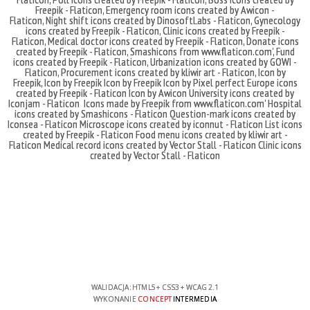
Freepik - Flaticon
,
Emergency room icons created by Awicon -
Flaticon
,
Night shift icons created by DinosoftLabs - Flaticon
,
Gynecology
icons created by Freepik - Flaticon
,
Clinic icons created by Freepik -
Flaticon
,
Medical doctor icons created by Freepik - Flaticon
,
Donate icons
created by Freepik - Flaticon
,
Smashicons
from
www.flaticon.com'
,
Fund
icons created by Freepik - Flaticon
,
Urbanization icons created by GOWI -
Flaticon
,
Procurement icons created by kliwir art - Flaticon
,
Icon by
Freepik
,
Icon by Freepik
Icon by Freepik
Icon by Pixel perfect
Europe icons
created by Freepik - Flaticon
Icon by Awicon
University icons created by
Iconjam - Flaticon
Icons made by
Freepik
from
www.flaticon.com'
Hospital
icons created by Smashicons - Flaticon
Question-mark icons created by
Iconsea - Flaticon
Microscope icons created by iconnut - Flaticon
List icons
created by Freepik - Flaticon
Food menu icons created by kliwir art -
Flaticon
Medical record icons created by Vector Stall - Flaticon
Clinic icons
created by Vector Stall - Flaticon
WALIDACJA:
HTML5
+
CSS3
+
WCAG 2.1
WYKONANIE
CONCEPT
INTERMEDIA