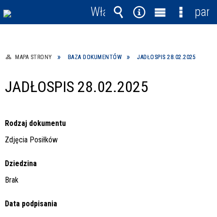
Włącz
pane
powiadomienia
Wyszukiwarka
Narzędzia
Menu
Menu
główne
szczegó
MAPA STRONY
BAZA DOKUMENTÓW
JADŁOSPIS 28.02.2025
JADŁOSPIS 28.02.2025
Rodzaj dokumentu
Zdjęcia Posiłków
Dziedzina
Brak
Data podpisania