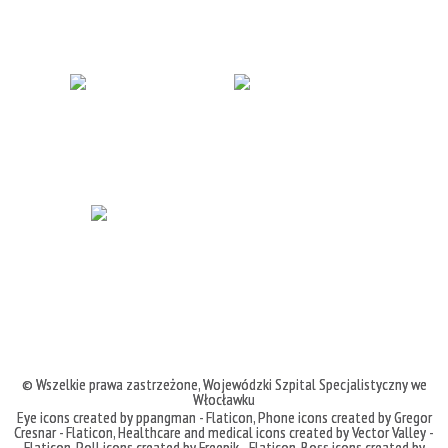
© Wszelkie prawa zastrzeżone,
Wojewódzki Szpital Specjalistyczny we
Włocławku
Eye icons created by ppangman - Flaticon
,
Phone icons created by Gregor
Cresnar - Flaticon
,
Healthcare and medical icons created by Vector Valley -
Flaticon
,
Poll icons created by Freepik - Flaticon
,
Boss icons created by