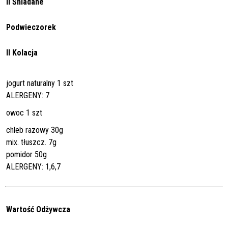
II Śniadane
Podwieczorek
II Kolacja
jogurt naturalny 1 szt
ALERGENY: 7
owoc 1 szt
chleb razowy 30g
mix. tłuszcz. 7g
pomidor 50g
ALERGENY: 1,6,7
Wartość Odżywcza