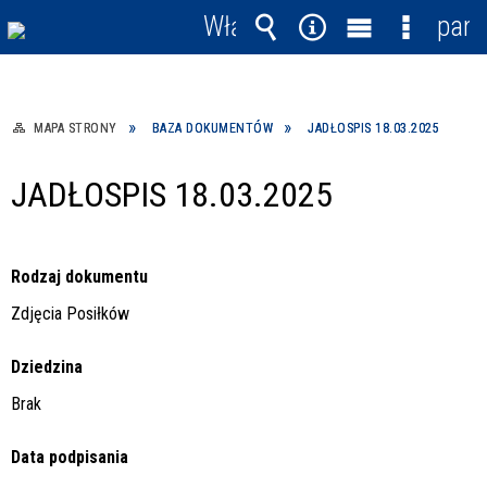
Włącz
pane
powiadomienia
Wyszukiwarka
Narzędzia
Menu
Menu
główne
szczegó
MAPA STRONY
BAZA DOKUMENTÓW
JADŁOSPIS 18.03.2025
JADŁOSPIS 18.03.2025
Rodzaj dokumentu
Zdjęcia Posiłków
Dziedzina
Brak
Data podpisania