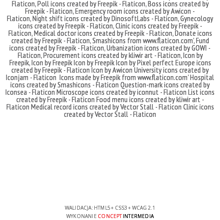
Flaticon
,
Poll icons created by Freepik - Flaticon
,
Boss icons created by
Freepik - Flaticon
,
Emergency room icons created by Awicon -
Flaticon
,
Night shift icons created by DinosoftLabs - Flaticon
,
Gynecology
icons created by Freepik - Flaticon
,
Clinic icons created by Freepik -
Flaticon
,
Medical doctor icons created by Freepik - Flaticon
,
Donate icons
created by Freepik - Flaticon
,
Smashicons
from
www.flaticon.com'
,
Fund
icons created by Freepik - Flaticon
,
Urbanization icons created by GOWI -
Flaticon
,
Procurement icons created by kliwir art - Flaticon
,
Icon by
Freepik
,
Icon by Freepik
Icon by Freepik
Icon by Pixel perfect
Europe icons
created by Freepik - Flaticon
Icon by Awicon
University icons created by
Iconjam - Flaticon
Icons made by
Freepik
from
www.flaticon.com'
Hospital
icons created by Smashicons - Flaticon
Question-mark icons created by
Iconsea - Flaticon
Microscope icons created by iconnut - Flaticon
List icons
created by Freepik - Flaticon
Food menu icons created by kliwir art -
Flaticon
Medical record icons created by Vector Stall - Flaticon
Clinic icons
created by Vector Stall - Flaticon
WALIDACJA:
HTML5
+
CSS3
+
WCAG 2.1
WYKONANIE
CONCEPT
INTERMEDIA