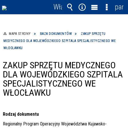
Włącz
pane
powiadomienia
Wyszukiwarka
Narzędzia
Menu
Menu
główne
szczegó
MAPA STRONY
BAZA DOKUMENTÓW
ZAKUP SPRZĘTU
MEDYCZNEGO DLA WOJEWÓDZKIEGO SZPITALA SPECJALISTYCZNEGO WE
WŁOCŁAWKU
ZAKUP SPRZĘTU MEDYCZNEGO
DLA WOJEWÓDZKIEGO SZPITALA
SPECJALISTYCZNEGO WE
WŁOCŁAWKU
Rodzaj dokumentu
Regionalny Program Operacyjny Województwa Kujawsko-