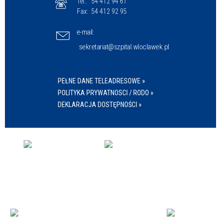
Tel.:
54 412 94 61
Fax:
54 412 92 95
e-mail:
sekretariat@szpital.wloclawek.pl
PEŁNE DANE TELEADRESOWE »
POLITYKA PRYWATNOSCI / RODO »
DEKLARACJA DOSTĘPNOŚCI »