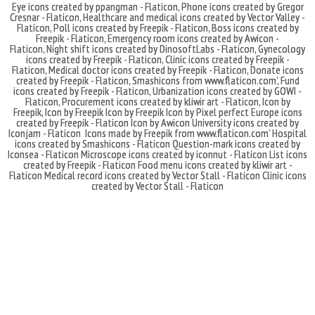
Eye icons created by ppangman - Flaticon
,
Phone icons created by Gregor
Cresnar - Flaticon
,
Healthcare and medical icons created by Vector Valley -
Flaticon
,
Poll icons created by Freepik - Flaticon
,
Boss icons created by
Freepik - Flaticon
,
Emergency room icons created by Awicon -
Flaticon
,
Night shift icons created by DinosoftLabs - Flaticon
,
Gynecology
icons created by Freepik - Flaticon
,
Clinic icons created by Freepik -
Flaticon
,
Medical doctor icons created by Freepik - Flaticon
,
Donate icons
created by Freepik - Flaticon
,
Smashicons
from
www.flaticon.com'
,
Fund
icons created by Freepik - Flaticon
,
Urbanization icons created by GOWI -
Flaticon
,
Procurement icons created by kliwir art - Flaticon
,
Icon by
Freepik
,
Icon by Freepik
Icon by Freepik
Icon by Pixel perfect
Europe icons
created by Freepik - Flaticon
Icon by Awicon
University icons created by
Iconjam - Flaticon
Icons made by
Freepik
from
www.flaticon.com'
Hospital
icons created by Smashicons - Flaticon
Question-mark icons created by
Iconsea - Flaticon
Microscope icons created by iconnut - Flaticon
List icons
created by Freepik - Flaticon
Food menu icons created by kliwir art -
Flaticon
Medical record icons created by Vector Stall - Flaticon
Clinic icons
created by Vector Stall - Flaticon