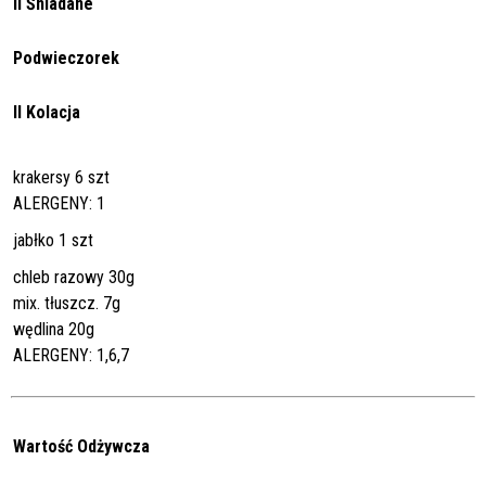
II Śniadane
Podwieczorek
II Kolacja
krakersy 6 szt
ALERGENY: 1
jabłko 1 szt
chleb razowy 30g
mix. tłuszcz. 7g
wędlina 20g
ALERGENY: 1,6,7
Wartość Odżywcza