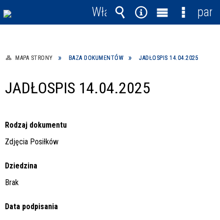
Włącz
pane
powiadomienia
Wyszukiwarka
Narzędzia
Menu
Menu
główne
szczegó
MAPA STRONY
BAZA DOKUMENTÓW
JADŁOSPIS 14.04.2025
JADŁOSPIS 14.04.2025
Rodzaj dokumentu
Zdjęcia Posiłków
Dziedzina
Brak
Data podpisania