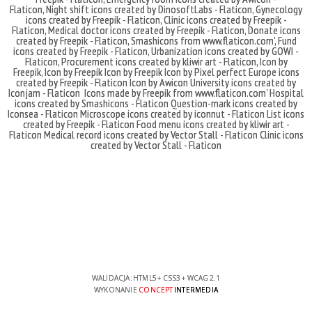
Flaticon
,
Night shift icons created by DinosoftLabs - Flaticon
,
Gynecology
icons created by Freepik - Flaticon
,
Clinic icons created by Freepik -
Flaticon
,
Medical doctor icons created by Freepik - Flaticon
,
Donate icons
created by Freepik - Flaticon
,
Smashicons
from
www.flaticon.com'
,
Fund
icons created by Freepik - Flaticon
,
Urbanization icons created by GOWI -
Flaticon
,
Procurement icons created by kliwir art - Flaticon
,
Icon by
Freepik
,
Icon by Freepik
Icon by Freepik
Icon by Pixel perfect
Europe icons
created by Freepik - Flaticon
Icon by Awicon
University icons created by
Iconjam - Flaticon
Icons made by
Freepik
from
www.flaticon.com'
Hospital
icons created by Smashicons - Flaticon
Question-mark icons created by
Iconsea - Flaticon
Microscope icons created by iconnut - Flaticon
List icons
created by Freepik - Flaticon
Food menu icons created by kliwir art -
Flaticon
Medical record icons created by Vector Stall - Flaticon
Clinic icons
created by Vector Stall - Flaticon
WALIDACJA:
HTML5
+
CSS3
+
WCAG 2.1
WYKONANIE
CONCEPT
INTERMEDIA