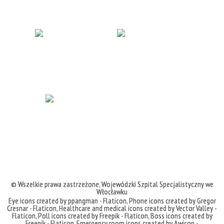
© Wszelkie prawa zastrzeżone,
Wojewódzki Szpital Specjalistyczny we
Włocławku
Eye icons created by ppangman - Flaticon
,
Phone icons created by Gregor
Cresnar - Flaticon
,
Healthcare and medical icons created by Vector Valley -
Flaticon
,
Poll icons created by Freepik - Flaticon
,
Boss icons created by
Freepik - Flaticon
,
Emergency room icons created by Awicon -