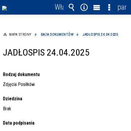
Włącz
pane
powiadomienia
Wyszukiwarka
Narzędzia
Menu
Menu
główne
szczegó
MAPA STRONY
BAZA DOKUMENTÓW
JADŁOSPIS 24.04.2025
JADŁOSPIS 24.04.2025
Rodzaj dokumentu
Zdjęcia Posiłków
Dziedzina
Brak
Data podpisania