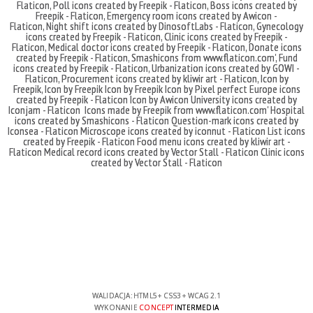
Flaticon
,
Poll icons created by Freepik - Flaticon
,
Boss icons created by
Freepik - Flaticon
,
Emergency room icons created by Awicon -
Flaticon
,
Night shift icons created by DinosoftLabs - Flaticon
,
Gynecology
icons created by Freepik - Flaticon
,
Clinic icons created by Freepik -
Flaticon
,
Medical doctor icons created by Freepik - Flaticon
,
Donate icons
created by Freepik - Flaticon
,
Smashicons
from
www.flaticon.com'
,
Fund
icons created by Freepik - Flaticon
,
Urbanization icons created by GOWI -
Flaticon
,
Procurement icons created by kliwir art - Flaticon
,
Icon by
Freepik
,
Icon by Freepik
Icon by Freepik
Icon by Pixel perfect
Europe icons
created by Freepik - Flaticon
Icon by Awicon
University icons created by
Iconjam - Flaticon
Icons made by
Freepik
from
www.flaticon.com'
Hospital
icons created by Smashicons - Flaticon
Question-mark icons created by
Iconsea - Flaticon
Microscope icons created by iconnut - Flaticon
List icons
created by Freepik - Flaticon
Food menu icons created by kliwir art -
Flaticon
Medical record icons created by Vector Stall - Flaticon
Clinic icons
created by Vector Stall - Flaticon
WALIDACJA:
HTML5
+
CSS3
+
WCAG 2.1
WYKONANIE
CONCEPT
INTERMEDIA