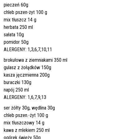
pieczeń 60g
chleb pszen-żyt 100 g
mix tłuszcz 14 g
herbata 250 ml
sałata 10g
pomidor 50g
ALERGENY: 1,3,6,7,10,11
brokułowa z ziemniakami 350 ml
gulasz z żołądków 150g
kasza jęczmienna 200g
buraczki 130g
napój 250 ml
ALERGENY: 1,6,7,9,13
ser żółty 30g, wędlina 30g
chleb pszen.-żyt 100 g
mix tłuszczowy 14 g
kawa z mlekiem 250 ml
ogórek świeży 50g