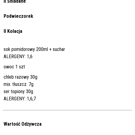
II Śniadane
Podwieczorek
II Kolacja
sok pomidorowy 200ml + suchar
ALERGENY: 1,6
owoc 1 szt
chleb razowy 30g
mix. tłuszcz. 7g
ser topiony 30g
ALERGENY: 1,6,7
Wartość Odżywcza