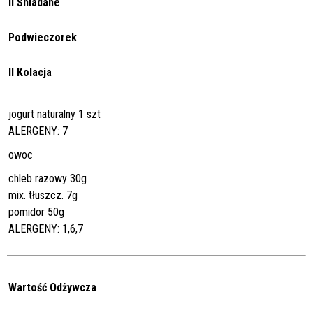
II Śniadane
Podwieczorek
II Kolacja
jogurt naturalny 1 szt
ALERGENY: 7
owoc
chleb razowy 30g
mix. tłuszcz. 7g
pomidor 50g
ALERGENY: 1,6,7
Wartość Odżywcza