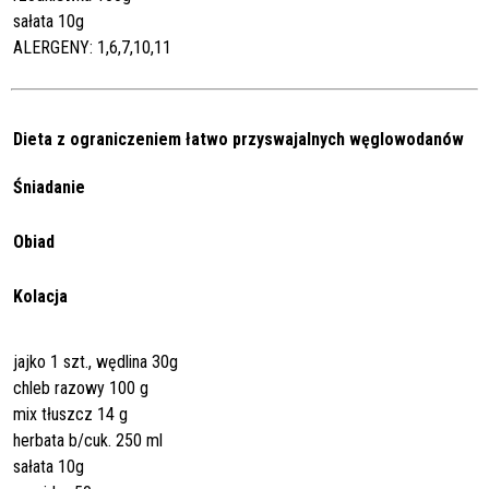
sałata 10g
ALERGENY: 1,6,7,10,11
Dieta z ograniczeniem łatwo przyswajalnych węglowodanów
Śniadanie
Obiad
Kolacja
jajko 1 szt., wędlina 30g
chleb razowy 100 g
mix tłuszcz 14 g
herbata b/cuk. 250 ml
sałata 10g