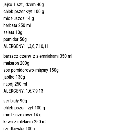
jajko 1 szt., dżem 40g
chleb pszen-żyt 100 g
mix tłuszcz 14 g
herbata 250 ml
sałata 10g
pomidor 50g
ALERGENY: 1,3,6,7,10,11
barszcz czerw. z ziemniakami 350 ml
makaron 200g
sos pomidorowo-mięsny 150g
jabłko 130g
napój 250 ml
ALERGENY: 1,6,7,9,13
ser biały 90g
chleb pszen.-żyt 100 g
mix tłuszczowy 14 g
kawa z mlekiem 250 ml
rzodkiewka 100g