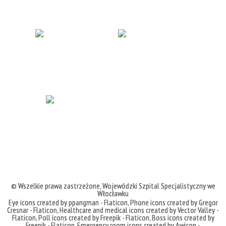
© Wszelkie prawa zastrzeżone,
Wojewódzki Szpital Specjalistyczny we
Włocławku
Eye icons created by ppangman - Flaticon
,
Phone icons created by Gregor
Cresnar - Flaticon
,
Healthcare and medical icons created by Vector Valley -
Flaticon
,
Poll icons created by Freepik - Flaticon
,
Boss icons created by
Freepik - Flaticon
,
Emergency room icons created by Awicon -