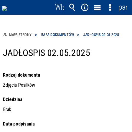
Włącz
pane
powiadomienia
Wyszukiwarka
Narzędzia
Menu
Menu
główne
szczegó
MAPA STRONY
BAZA DOKUMENTÓW
JADŁOSPIS 02.05.2025
JADŁOSPIS 02.05.2025
Rodzaj dokumentu
Zdjęcia Posiłków
Dziedzina
Brak
Data podpisania