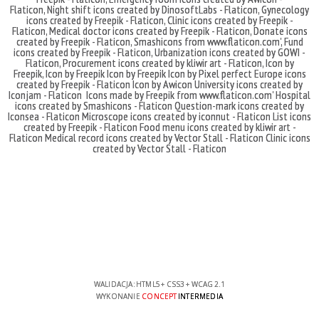
Flaticon
,
Night shift icons created by DinosoftLabs - Flaticon
,
Gynecology
icons created by Freepik - Flaticon
,
Clinic icons created by Freepik -
Flaticon
,
Medical doctor icons created by Freepik - Flaticon
,
Donate icons
created by Freepik - Flaticon
,
Smashicons
from
www.flaticon.com'
,
Fund
icons created by Freepik - Flaticon
,
Urbanization icons created by GOWI -
Flaticon
,
Procurement icons created by kliwir art - Flaticon
,
Icon by
Freepik
,
Icon by Freepik
Icon by Freepik
Icon by Pixel perfect
Europe icons
created by Freepik - Flaticon
Icon by Awicon
University icons created by
Iconjam - Flaticon
Icons made by
Freepik
from
www.flaticon.com'
Hospital
icons created by Smashicons - Flaticon
Question-mark icons created by
Iconsea - Flaticon
Microscope icons created by iconnut - Flaticon
List icons
created by Freepik - Flaticon
Food menu icons created by kliwir art -
Flaticon
Medical record icons created by Vector Stall - Flaticon
Clinic icons
created by Vector Stall - Flaticon
WALIDACJA:
HTML5
+
CSS3
+
WCAG 2.1
WYKONANIE
CONCEPT
INTERMEDIA