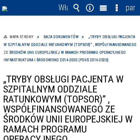
Włącz
pane
powiadomienia
Wyszukiwarka
Narzędzia
Menu
Menu
główne
szczegó
MAPA STRONY
BAZA DOKUMENTÓW
„TRYBY OBSŁUGI PACJENTA
W SZPITALNYM ODDZIALE RATUNKOWYM (TOPSOR)” , WSPÓŁFINANSOWANEGO
ZE ŚRODKÓW UNII EUROPEJSKIEJ W RAMACH PROGRAMU OPERACYJNEGO
INFRASTRUKTURA I ŚRODOWISKO 2014-2020 (POIIŚ 2014-2020)
„TRYBY OBSŁUGI PACJENTA W
SZPITALNYM ODDZIALE
RATUNKOWYM (TOPSOR)” ,
WSPÓŁFINANSOWANEGO ZE
ŚRODKÓW UNII EUROPEJSKIEJ W
RAMACH PROGRAMU
OPERACYJNEGO