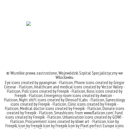
© Wszelkie prawa zastrzeżone,
Wojewódzki Szpital Specjalistyczny we
Włocławku
Eye icons created by ppangman - Flaticon
,
Phone icons created by Gregor
Cresnar - Flaticon
,
Healthcare and medical icons created by Vector Valley -
Flaticon
,
Poll icons created by Freepik - Flaticon
,
Boss icons created by
Freepik - Flaticon
,
Emergency room icons created by Awicon -
Flaticon
,
Night shift icons created by DinosoftLabs - Flaticon
,
Gynecology
icons created by Freepik - Flaticon
,
Clinic icons created by Freepik -
Flaticon
,
Medical doctor icons created by Freepik - Flaticon
,
Donate icons
created by Freepik - Flaticon
,
Smashicons
from
www.flaticon.com'
,
Fund
icons created by Freepik - Flaticon
,
Urbanization icons created by GOWI -
Flaticon
,
Procurement icons created by kliwir art - Flaticon
,
Icon by
Freepik
,
Icon by Freepik
Icon by Freepik
Icon by Pixel perfect
Europe icons