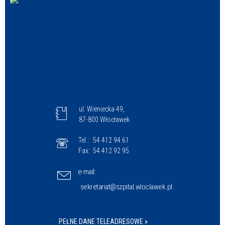
ul. Wieniecka 49,
87-800 Włocławek
Tel.:
54 412 94 61
Fax:
54 412 92 95
e-mail:
sekretariat@szpital.wloclawek.pl
PEŁNE DANE TELEADRESOWE »