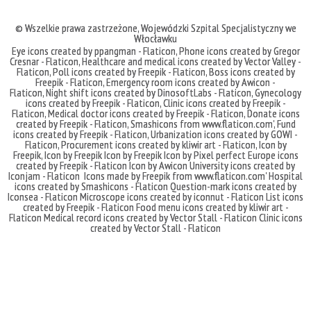
© Wszelkie prawa zastrzeżone,
Wojewódzki Szpital Specjalistyczny we
Włocławku
Eye icons created by ppangman - Flaticon
,
Phone icons created by Gregor
Cresnar - Flaticon
,
Healthcare and medical icons created by Vector Valley -
Flaticon
,
Poll icons created by Freepik - Flaticon
,
Boss icons created by
Freepik - Flaticon
,
Emergency room icons created by Awicon -
Flaticon
,
Night shift icons created by DinosoftLabs - Flaticon
,
Gynecology
icons created by Freepik - Flaticon
,
Clinic icons created by Freepik -
Flaticon
,
Medical doctor icons created by Freepik - Flaticon
,
Donate icons
created by Freepik - Flaticon
,
Smashicons
from
www.flaticon.com'
,
Fund
icons created by Freepik - Flaticon
,
Urbanization icons created by GOWI -
Flaticon
,
Procurement icons created by kliwir art - Flaticon
,
Icon by
Freepik
,
Icon by Freepik
Icon by Freepik
Icon by Pixel perfect
Europe icons
created by Freepik - Flaticon
Icon by Awicon
University icons created by
Iconjam - Flaticon
Icons made by
Freepik
from
www.flaticon.com'
Hospital
icons created by Smashicons - Flaticon
Question-mark icons created by
Iconsea - Flaticon
Microscope icons created by iconnut - Flaticon
List icons
created by Freepik - Flaticon
Food menu icons created by kliwir art -
Flaticon
Medical record icons created by Vector Stall - Flaticon
Clinic icons
created by Vector Stall - Flaticon