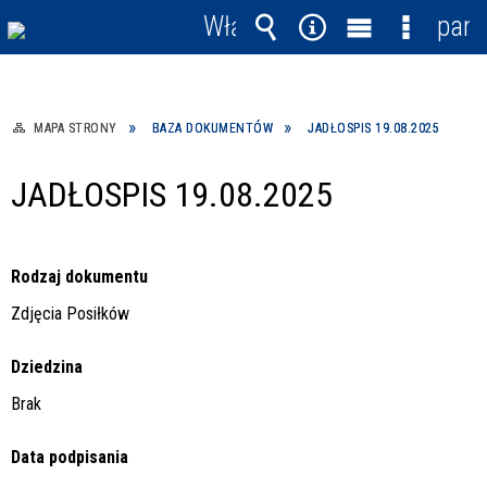
Włącz
pane
powiadomienia
Wyszukiwarka
Narzędzia
Menu
Menu
główne
szczegó
MAPA STRONY
BAZA DOKUMENTÓW
JADŁOSPIS 19.08.2025
JADŁOSPIS 19.08.2025
Rodzaj dokumentu
Zdjęcia Posiłków
Dziedzina
Brak
Data podpisania