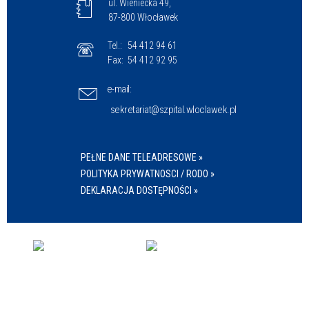
ul. Wieniecka 49,
87-800 Włocławek
Tel.:
54 412 94 61
Fax:
54 412 92 95
e-mail:
sekretariat@szpital.wloclawek.pl
PEŁNE DANE TELEADRESOWE »
POLITYKA PRYWATNOSCI / RODO »
DEKLARACJA DOSTĘPNOŚCI »