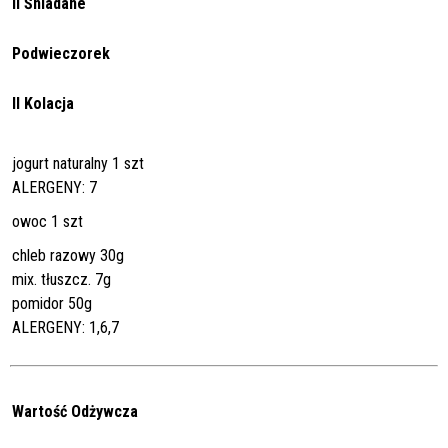
II Śniadane
Podwieczorek
II Kolacja
jogurt naturalny 1 szt
ALERGENY: 7
owoc 1 szt
chleb razowy 30g
mix. tłuszcz. 7g
pomidor 50g
ALERGENY: 1,6,7
Wartość Odżywcza