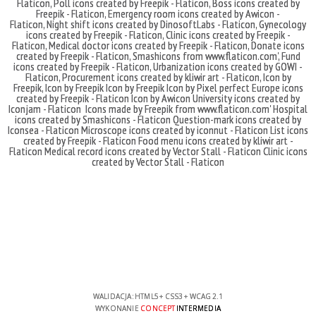
Flaticon
,
Poll icons created by Freepik - Flaticon
,
Boss icons created by
Freepik - Flaticon
,
Emergency room icons created by Awicon -
Flaticon
,
Night shift icons created by DinosoftLabs - Flaticon
,
Gynecology
icons created by Freepik - Flaticon
,
Clinic icons created by Freepik -
Flaticon
,
Medical doctor icons created by Freepik - Flaticon
,
Donate icons
created by Freepik - Flaticon
,
Smashicons
from
www.flaticon.com'
,
Fund
icons created by Freepik - Flaticon
,
Urbanization icons created by GOWI -
Flaticon
,
Procurement icons created by kliwir art - Flaticon
,
Icon by
Freepik
,
Icon by Freepik
Icon by Freepik
Icon by Pixel perfect
Europe icons
created by Freepik - Flaticon
Icon by Awicon
University icons created by
Iconjam - Flaticon
Icons made by
Freepik
from
www.flaticon.com'
Hospital
icons created by Smashicons - Flaticon
Question-mark icons created by
Iconsea - Flaticon
Microscope icons created by iconnut - Flaticon
List icons
created by Freepik - Flaticon
Food menu icons created by kliwir art -
Flaticon
Medical record icons created by Vector Stall - Flaticon
Clinic icons
created by Vector Stall - Flaticon
WALIDACJA:
HTML5
+
CSS3
+
WCAG 2.1
WYKONANIE
CONCEPT
INTERMEDIA