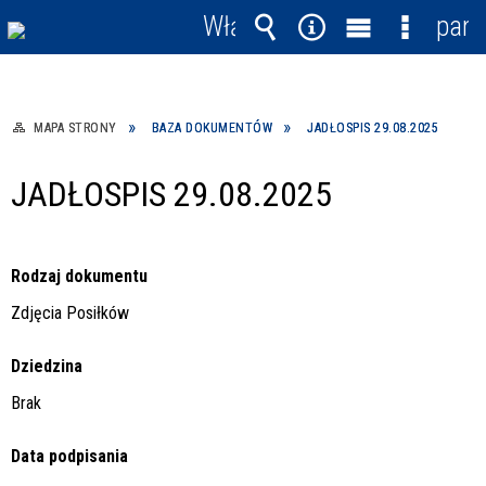
Włącz
pane
powiadomienia
Wyszukiwarka
Narzędzia
Menu
Menu
główne
szczegó
MAPA STRONY
BAZA DOKUMENTÓW
JADŁOSPIS 29.08.2025
JADŁOSPIS 29.08.2025
Rodzaj dokumentu
Zdjęcia Posiłków
Dziedzina
Brak
Data podpisania