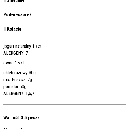
II Śniadane
Podwieczorek
II Kolacja
jogurt naturalny 1 szt
ALERGENY: 7
owoc 1 szt
chleb razowy 30g
mix. tłuszcz. 7g
pomidor 50g
ALERGENY: 1,6,7
Wartość Odżywcza