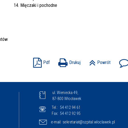
14. Mięczaki i pochodne
ntów
Pdf
Drukuj
Powrót
ul. Wieniecka 49,
87-800 Włocławek
Tel.:
54 412 94 61
Fax:
54 412 92 95
e-mail:
sekretariat@szpital.wloclawek.pl