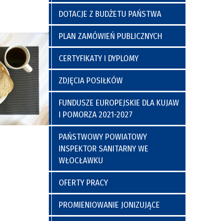
a
y
Poradnia Preluksacyjna
ich
Kaplica Szpitalna
DOTACJE Z BUDŻETU PAŃSTWA
go
PLAN ZAMÓWIEŃ PUBLICZNYCH
CERTYFIKATY I DYPLOMY
ZDJĘCIA POSIŁKÓW
FUNDUSZE EUROPEJSKIE DLA KUJAW
I POMORZA 2021-2027
nia
Regulamin Korzystania z Miejsc
PAŃSTWOWY POWIATOWY
Postojowych
INSPEKTOR SANITARNY WE
WŁOCŁAWKU
OFERTY PRACY
PROMIENIOWANIE JONIZUJĄCE