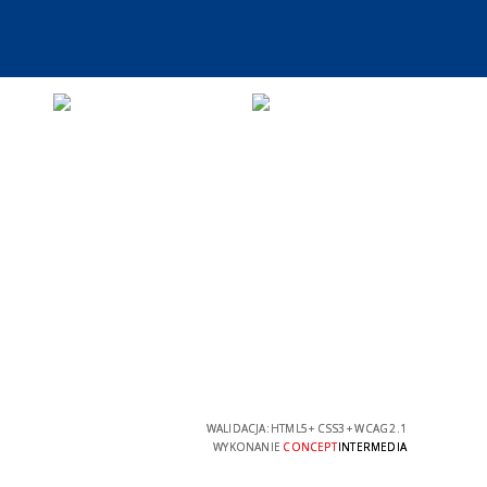
WALIDACJA:
HTML5
+
CSS3
+
WCAG 2.1
WYKONANIE
CONCEPT
INTERMEDIA