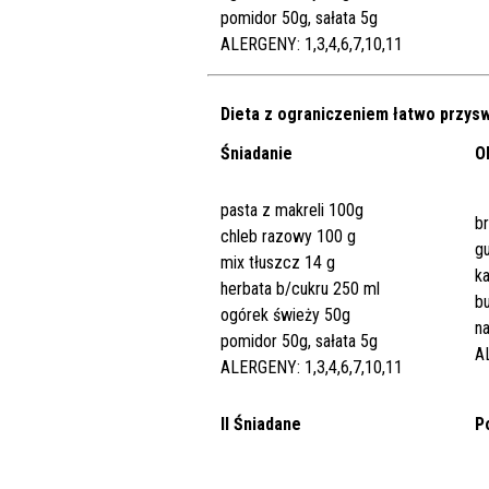
pomidor 50g, sałata 5g
ALERGENY: 1,3,4,6,7,10,11
Dieta z ograniczeniem łatwo przy
Śniadanie
O
pasta z makreli 100g
b
chleb razowy 100 g
g
mix tłuszcz 14 g
k
herbata b/cukru 250 ml
b
ogórek świeży 50g
n
pomidor 50g, sałata 5g
A
ALERGENY: 1,3,4,6,7,10,11
II Śniadane
P