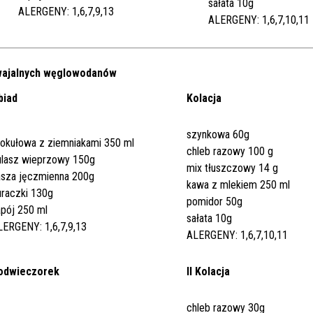
sałata 10g
ALERGENY: 1,6,7,9,13
ALERGENY: 1,6,7,10,11
swajalnych węglowodanów
biad
Kolacja
szynkowa 60g
rokułowa z ziemniakami 350 ml
chleb razowy 100 g
ulasz wieprzowy 150g
mix tłuszczowy 14 g
asza jęczmienna 200g
kawa z mlekiem 250 ml
uraczki 130g
pomidor 50g
apój 250 ml
sałata 10g
LERGENY: 1,6,7,9,13
ALERGENY: 1,6,7,10,11
odwieczorek
II Kolacja
chleb razowy 30g