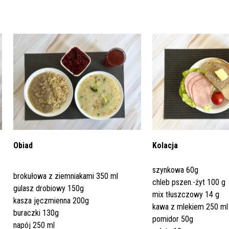
Dział Żywienia - Żywienie dla
ia Otolaryngologiczna
 Urologii
Poradnia Patologii Noworodk
Szpitalny Oddział Ratunkow
 i Skargi
Standardy Ochrony Małoletn
Zdrowia
ia Urologiczna
Poradnia Zdrowia Psychiczne
oły Kontroli Wody
Komunikaty ws. Promieniowa
Obiad
Kolacja
Jonizującego
szynkowa 60g
brokułowa z ziemniakami 350 ml
chleb pszen.-żyt 100 g
gulasz drobiowy 150g
mix tłuszczowy 14 g
kasza jęczmienna 200g
kawa z mlekiem 250 ml
buraczki 130g
pomidor 50g
napój 250 ml