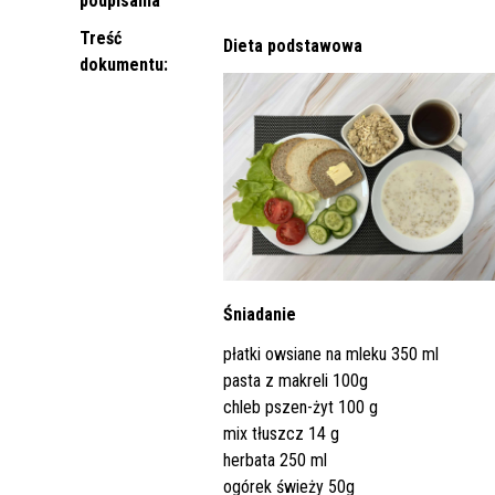
podpisania
Punkt Pobrań
Apteka
Poradnia Ortopedii i Traumatologii
Oddział Rehabilitacji
Poradn
Oddział
Żywienie dla Zdrowia
Wnioski
Kardiologicznej/Oddział Dzienny
Treść
Dieta podstawowa
Jadłospisy Dekadowe
Poradnia Rehabilitacyjna
Rehabilitacji Kardiologicznej
Poradn
dokumentu:
Zdjęcia Posiłków
Materiały Edukacyjne dla Pacjentów
Wyniki Uzyskanych Badań
Laboratoryjnych
Zgłaszanie Anonimowych Uwag
Cennik Badań Diagnostycznych i
Protok
Śniadanie
Usług
płatki owsiane na mleku 350 ml
pasta z makreli 100g
Wsparcie w Kryzysie Psychicznym –
chleb pszen-żyt 100 g
Ważne Informacje i Numery
mix tłuszcz 14 g
Telefonów Pomocowych
herbata 250 ml
ogórek świeży 50g