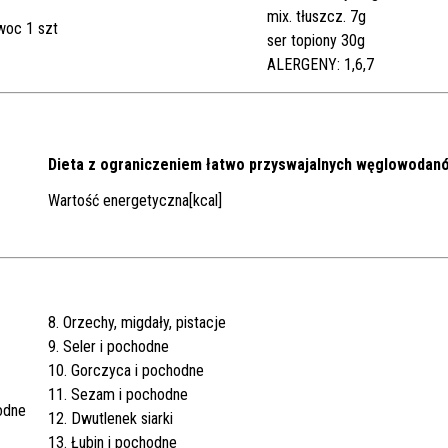
mix. tłuszcz. 7g
woc 1 szt
ser topiony 30g
ALERGENY: 1,6,7
Dieta z ograniczeniem łatwo przyswajalnych węglowodan
Wartość energetyczna[kcal]
8. Orzechy, migdały, pistacje
9. Seler i pochodne
10. Gorczyca i pochodne
11. Sezam i pochodne
odne
12. Dwutlenek siarki
13. Łubin i pochodne