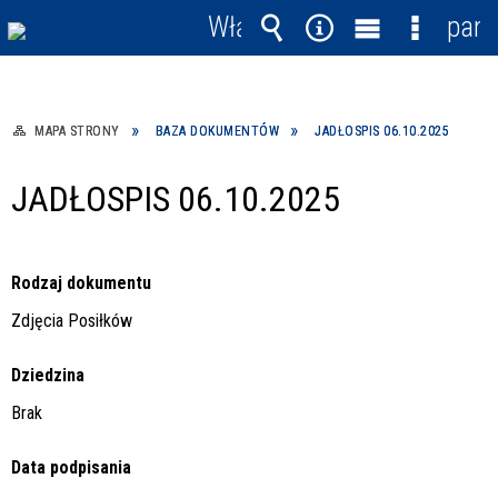
Włącz
pane
powiadomienia
Wyszukiwarka
Narzędzia
Menu
Menu
główne
szczegó
MAPA STRONY
BAZA DOKUMENTÓW
JADŁOSPIS 06.10.2025
JADŁOSPIS 06.10.2025
Rodzaj dokumentu
Zdjęcia Posiłków
Dziedzina
Brak
Data podpisania