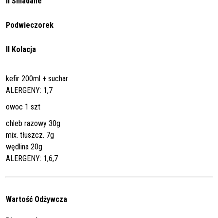
II Śniadane
Podwieczorek
II Kolacja
kefir 200ml + suchar
ALERGENY: 1,7
owoc 1 szt
chleb razowy 30g
mix. tłuszcz. 7g
wędlina 20g
ALERGENY: 1,6,7
Wartość Odżywcza