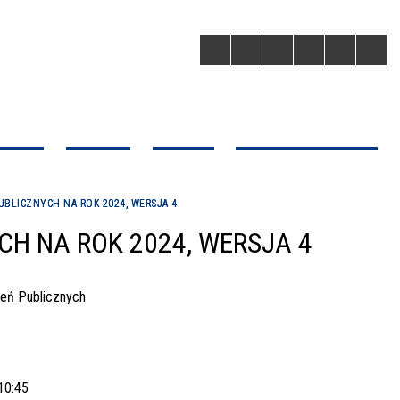
ACJENTA
PORADNIE
ODDZIAŁY
POZOSTAŁE JEDNOSTKI
a
pnienie Dokumentacji
ia Anestezjologiczna
 Chirurgii Dziecięcej -
i Świąteczna Opieka
gi
m Operacyjny Infrastruktura
Struktura Organizacyjna
Prawa Pacjenta
Poradnia Chirurgii Dziecięcej
Oddział Chirurgii Ogólnej i
Stacja Pogotowia Ratunkowe
Praca
Regionalny Program Operacy
BLICZNYCH NA ROK 2024, WERSJA 4
nej
ie Jednego Dnia
tna
wisko
Onkologicznej
Województwa Kujawsko-
tor ds. Komunikacji
ia Dermatologiczna
Rada Społeczna
Poradnia Domowego Leczeni
Pomorskiego
H NA ROK 2024, WERSJA 4
znej
ł Dziecięcy Obserwacyjny
Tlenem
Oddział Kardiologii
a Danych Osobowych
a Gruźlicy i Chorób Płuc
 Neurochirurgii
Zarządzanie Jakością
Poradnia Hematologiczna
Oddział Neurologii
eń Publicznych
l w Budowie
 Otolaryngologii, Chirurgii
Oddział Położniczo -
ia Neurologiczna
 Szyi
Poradnia Okulistyczna
Ginekologiczny
10:45