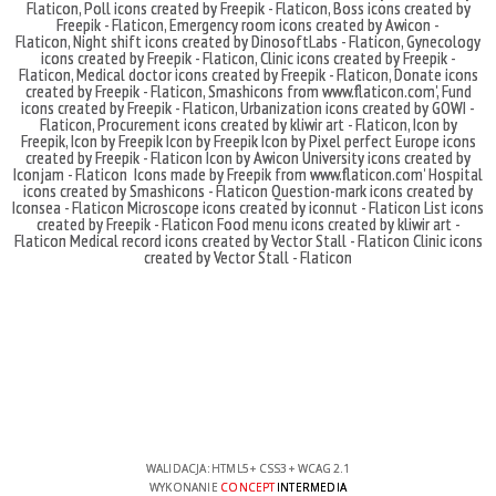
Flaticon
,
Poll icons created by Freepik - Flaticon
,
Boss icons created by
Freepik - Flaticon
,
Emergency room icons created by Awicon -
Flaticon
,
Night shift icons created by DinosoftLabs - Flaticon
,
Gynecology
icons created by Freepik - Flaticon
,
Clinic icons created by Freepik -
Flaticon
,
Medical doctor icons created by Freepik - Flaticon
,
Donate icons
created by Freepik - Flaticon
,
Smashicons
from
www.flaticon.com'
,
Fund
icons created by Freepik - Flaticon
,
Urbanization icons created by GOWI -
Flaticon
,
Procurement icons created by kliwir art - Flaticon
,
Icon by
Freepik
,
Icon by Freepik
Icon by Freepik
Icon by Pixel perfect
Europe icons
created by Freepik - Flaticon
Icon by Awicon
University icons created by
Iconjam - Flaticon
Icons made by
Freepik
from
www.flaticon.com'
Hospital
icons created by Smashicons - Flaticon
Question-mark icons created by
Iconsea - Flaticon
Microscope icons created by iconnut - Flaticon
List icons
created by Freepik - Flaticon
Food menu icons created by kliwir art -
Flaticon
Medical record icons created by Vector Stall - Flaticon
Clinic icons
created by Vector Stall - Flaticon
WALIDACJA:
HTML5
+
CSS3
+
WCAG 2.1
WYKONANIE
CONCEPT
INTERMEDIA