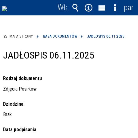
Włącz
pane
powiadomienia
Wyszukiwarka
Narzędzia
Menu
Menu
główne
szczegó
MAPA STRONY
BAZA DOKUMENTÓW
JADŁOSPIS 06.11.2025
JADŁOSPIS 06.11.2025
Rodzaj dokumentu
Zdjęcia Posiłków
Dziedzina
Brak
Data podpisania