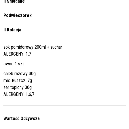
II Śniadane
Podwieczorek
II Kolacja
sok pomidorowy 200ml + suchar
ALERGENY: 1,7
owoc 1 szt
chleb razowy 30g
mix. tłuszcz. 7g
ser topiony 30g
ALERGENY: 1,6,7
Wartość Odżywcza