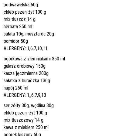
podwawelska 60g
chleb pszen-żyt 100 g
mix tłuszcz 14 g
herbata 250 ml
sałata 10g, musztarda 20g
pomidor 50g
ALERGENY: 1,6,7,10,11
ogórkowa z ziemniakami 350 ml
gulasz drobiowy 150g
kasza jęczmienna 200g
sałatka z buraczka 130g
napój 250 ml
ALERGENY: 1,,6,7,9,13
ser żółty 30g, wędlina 30g
chleb pszen.-żyt 100 g
mix tłuszczowy 14 g
kawa z mlekiem 250 ml
ogórek kiszony 50g