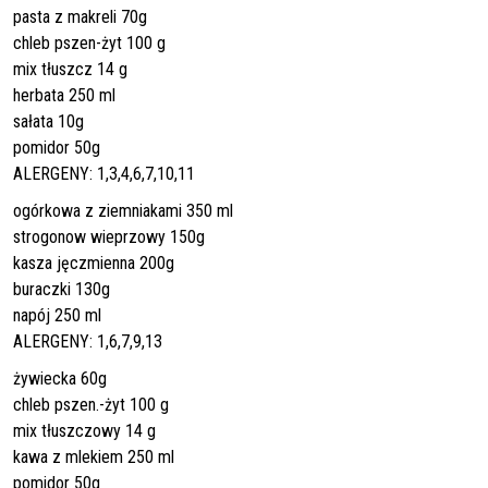
pasta z makreli 70g
chleb pszen-żyt 100 g
mix tłuszcz 14 g
herbata 250 ml
sałata 10g
pomidor 50g
ALERGENY: 1,3,4,6,7,10,11
ogórkowa z ziemniakami 350 ml
strogonow wieprzowy 150g
kasza jęczmienna 200g
buraczki 130g
napój 250 ml
ALERGENY: 1,6,7,9,13
żywiecka 60g
chleb pszen.-żyt 100 g
mix tłuszczowy 14 g
kawa z mlekiem 250 ml
pomidor 50g