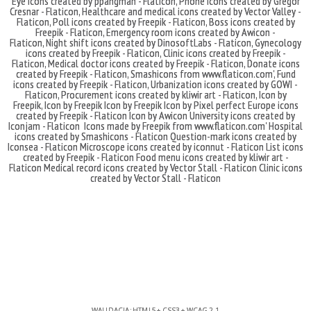
Eye icons created by ppangman - Flaticon
,
Phone icons created by Gregor
Cresnar - Flaticon
,
Healthcare and medical icons created by Vector Valley -
Flaticon
,
Poll icons created by Freepik - Flaticon
,
Boss icons created by
Freepik - Flaticon
,
Emergency room icons created by Awicon -
Flaticon
,
Night shift icons created by DinosoftLabs - Flaticon
,
Gynecology
icons created by Freepik - Flaticon
,
Clinic icons created by Freepik -
Flaticon
,
Medical doctor icons created by Freepik - Flaticon
,
Donate icons
created by Freepik - Flaticon
,
Smashicons
from
www.flaticon.com'
,
Fund
icons created by Freepik - Flaticon
,
Urbanization icons created by GOWI -
Flaticon
,
Procurement icons created by kliwir art - Flaticon
,
Icon by
Freepik
,
Icon by Freepik
Icon by Freepik
Icon by Pixel perfect
Europe icons
created by Freepik - Flaticon
Icon by Awicon
University icons created by
Iconjam - Flaticon
Icons made by
Freepik
from
www.flaticon.com'
Hospital
icons created by Smashicons - Flaticon
Question-mark icons created by
Iconsea - Flaticon
Microscope icons created by iconnut - Flaticon
List icons
created by Freepik - Flaticon
Food menu icons created by kliwir art -
Flaticon
Medical record icons created by Vector Stall - Flaticon
Clinic icons
created by Vector Stall - Flaticon
WALIDACJA:
HTML5
+
CSS3
+
WCAG 2.1