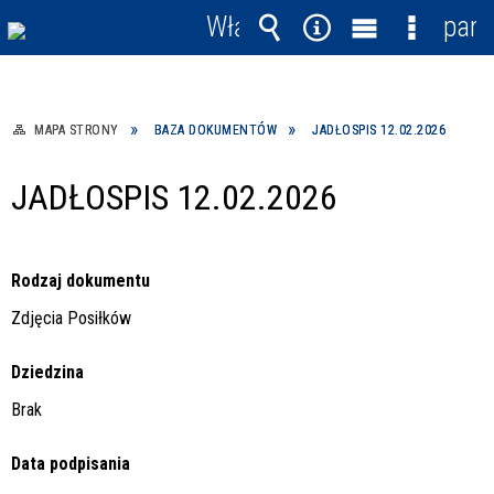
Włącz
pane
powiadomienia
Wyszukiwarka
Narzędzia
Menu
Menu
główne
szczegó
MAPA STRONY
BAZA DOKUMENTÓW
JADŁOSPIS 12.02.2026
JADŁOSPIS 12.02.2026
Rodzaj dokumentu
Zdjęcia Posiłków
Dziedzina
Brak
Data podpisania