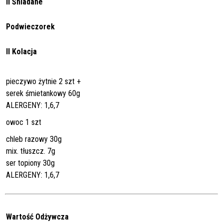
II Śniadane
Podwieczorek
II Kolacja
pieczywo żytnie 2 szt +
serek śmietankowy 60g
ALERGENY: 1,6,7
owoc 1 szt
chleb razowy 30g
mix. tłuszcz. 7g
ser topiony 30g
ALERGENY: 1,6,7
Wartość Odżywcza