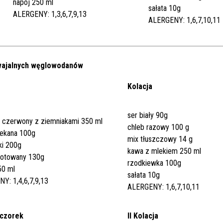
napój 250 ml
sałata 10g
ALERGENY: 1,3,6,7,9,13
ALERGENY: 1,6,7,10,11
swajalnych węglowodanów
Kolacja
ser biały 90g
 czerwony z ziemniakami 350 ml
chleb razowy 100 g
iekana 100g
mix tłuszczowy 14 g
ki 200g
kawa z mlekiem 250 ml
gotowany 130g
rzodkiewka 100g
50 ml
sałata 10g
Y: 1,4,6,7,9,13
ALERGENY: 1,6,7,10,11
czorek
II Kolacja