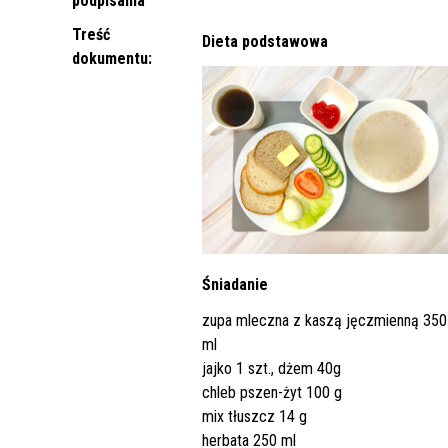
podpisania
Punkt Pobrań
Apteka
Poradnia Ortopedii i Traumatologii
Oddział Rehabilitacji
Poradn
Oddział
Żywienie dla Zdrowia
Wnioski
Kardiologicznej/Oddział Dzienny
Treść
Dieta podstawowa
Jadłospisy Dekadowe
Poradnia Rehabilitacyjna
Rehabilitacji Kardiologicznej
Poradn
dokumentu:
Zdjęcia Posiłków
Materiały Edukacyjne dla Pacjentów
Wyniki Uzyskanych Badań
Laboratoryjnych
Zgłaszanie Anonimowych Uwag
Cennik Badań Diagnostycznych i
Protok
Śniadanie
Usług
zupa mleczna z kaszą jęczmienną 350
ml
Wsparcie w Kryzysie Psychicznym –
jajko 1 szt., dżem 40g
Ważne Informacje i Numery
chleb pszen-żyt 100 g
Telefonów Pomocowych
mix tłuszcz 14 g
herbata 250 ml