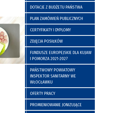
a
y
Poradnia Preluksacyjna
ich
Kaplica Szpitalna
DOTACJE Z BUDŻETU PAŃSTWA
go
PLAN ZAMÓWIEŃ PUBLICZNYCH
CERTYFIKATY I DYPLOMY
ZDJĘCIA POSIŁKÓW
FUNDUSZE EUROPEJSKIE DLA KUJAW
I POMORZA 2021-2027
nia
Regulamin Korzystania z Miejsc
PAŃSTWOWY POWIATOWY
Postojowych
INSPEKTOR SANITARNY WE
WŁOCŁAWKU
OFERTY PRACY
PROMIENIOWANIE JONIZUJĄCE