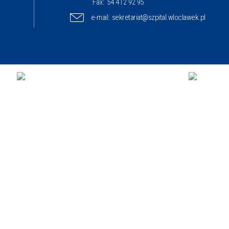
Fax:
54 412 92 95
e-mail:
sekretariat@szpital.wloclawek.pl