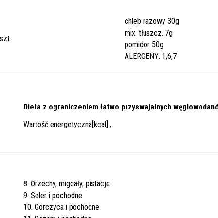
chleb razowy 30g
mix. tłuszcz. 7g
szt
pomidor 50g
ALERGENY: 1,6,7
Dieta z ograniczeniem łatwo przyswajalnych węglowodan
Wartość energetyczna[kcal] ,
8. Orzechy, migdały, pistacje
9. Seler i pochodne
10. Gorczyca i pochodne