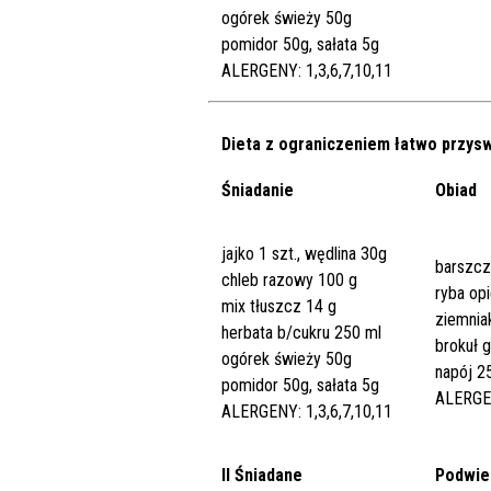
ogórek świeży 50g
pomidor 50g, sałata 5g
ALERGENY: 1,3,6,7,10,11
Dieta z ograniczeniem łatwo przy
Śniadanie
Obiad
jajko 1 szt., wędlina 30g
barszcz
chleb razowy 100 g
ryba op
mix tłuszcz 14 g
ziemnia
herbata b/cukru 250 ml
brokuł 
ogórek świeży 50g
napój 2
pomidor 50g, sałata 5g
ALERGEN
ALERGENY: 1,3,6,7,10,11
II Śniadane
Podwie