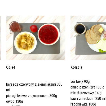
Dział Żywienia - Żywienie dla
ia Otolaryngologiczna
 Urologii
Poradnia Patologii Noworodk
Szpitalny Oddział Ratunkow
 i Skargi
Standardy Ochrony Małoletn
Zdrowia
ia Urologiczna
Poradnia Zdrowia Psychiczne
oły Kontroli Wody
Komunikaty ws. Promieniowa
Obiad
Kolacja
Jonizującego
ser biały 90g
barszcz czerwony z ziemniakami 350
chleb pszen.-żyt 100 g
ml
mix tłuszczowy 14 g
pierogi leniwe z cynamonem 300g
kawa z mlekiem 250 ml
owoc 130g
rzodkiewka 100g