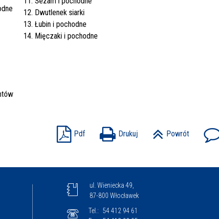
11. Sezam i pochodne
odne
12. Dwutlenek siarki
13. Łubin i pochodne
14. Mięczaki i pochodne
ntów
Pdf
Drukuj
Powrót
ul. Wieniecka 49,
87-800 Włocławek
Tel.:
54 412 94 61