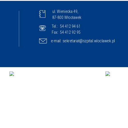
ul. Wieniecka 49,
87-800 Włocławek
Tel.:
54 412 94 61
Fax:
54 412 92 95
e-mail:
sekretariat@szpital.wloclawek.pl