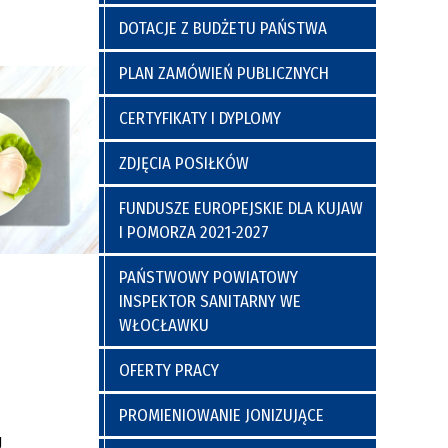
a
y
Poradnia Preluksacyjna
ich
Kaplica Szpitalna
DOTACJE Z BUDŻETU PAŃSTWA
go
PLAN ZAMÓWIEŃ PUBLICZNYCH
CERTYFIKATY I DYPLOMY
ZDJĘCIA POSIŁKÓW
FUNDUSZE EUROPEJSKIE DLA KUJAW
I POMORZA 2021-2027
nia
Regulamin Korzystania z Miejsc
PAŃSTWOWY POWIATOWY
Postojowych
INSPEKTOR SANITARNY WE
WŁOCŁAWKU
OFERTY PRACY
PROMIENIOWANIE JONIZUJĄCE
g