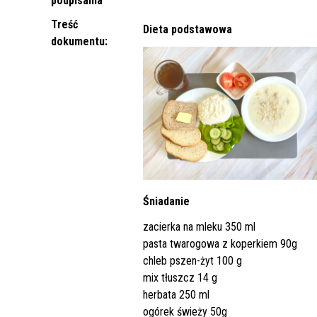
podpisania
Punkt Pobrań
Apteka
Poradnia Ortopedii i Traumatologii
Oddział Rehabilitacji
Poradn
Oddział
Żywienie dla Zdrowia
Wnioski
Kardiologicznej/Oddział Dzienny
Treść
Dieta podstawowa
Jadłospisy Dekadowe
Poradnia Rehabilitacyjna
Rehabilitacji Kardiologicznej
Poradn
dokumentu:
Zdjęcia Posiłków
Materiały Edukacyjne dla Pacjentów
Wyniki Uzyskanych Badań
Laboratoryjnych
Zgłaszanie Anonimowych Uwag
Cennik Badań Diagnostycznych i
Protok
Śniadanie
Usług
zacierka na mleku 350 ml
pasta twarogowa z koperkiem 90g
Wsparcie w Kryzysie Psychicznym –
chleb pszen-żyt 100 g
Ważne Informacje i Numery
mix tłuszcz 14 g
Telefonów Pomocowych
herbata 250 ml
ogórek świeży 50g