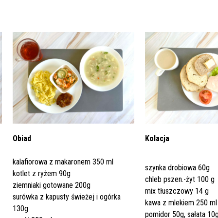
Dział Żywienia - Żywienie dla
ia Otolaryngologiczna
 Urologii
Poradnia Patologii Noworodk
Szpitalny Oddział Ratunkow
 i Skargi
Standardy Ochrony Małoletn
Zdrowia
ia Urologiczna
Poradnia Zdrowia Psychiczne
oły Kontroli Wody
Komunikaty ws. Promieniowa
Obiad
Kolacja
Jonizującego
kalafiorowa z makaronem 350 ml
szynka drobiowa 60g
kotlet z ryżem 90g
chleb pszen.-żyt 100 g
ziemniaki gotowane 200g
mix tłuszczowy 14 g
surówka z kapusty świeżej i ogórka
kawa z mlekiem 250 ml
130g
pomidor 50g, sałata 10