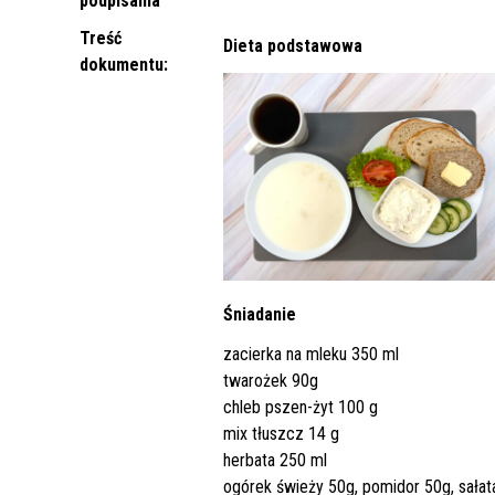
podpisania
Punkt Pobrań
Apteka
Poradnia Ortopedii i Traumatologii
Oddział Rehabilitacji
Poradn
Oddział
Żywienie dla Zdrowia
Wnioski
Kardiologicznej/Oddział Dzienny
Treść
Dieta podstawowa
Jadłospisy Dekadowe
Poradnia Rehabilitacyjna
Rehabilitacji Kardiologicznej
Poradn
dokumentu:
Zdjęcia Posiłków
Materiały Edukacyjne dla Pacjentów
Wyniki Uzyskanych Badań
Laboratoryjnych
Zgłaszanie Anonimowych Uwag
Cennik Badań Diagnostycznych i
Protok
Śniadanie
Usług
zacierka na mleku 350 ml
twarożek 90g
Wsparcie w Kryzysie Psychicznym –
chleb pszen-żyt 100 g
Ważne Informacje i Numery
mix tłuszcz 14 g
Telefonów Pomocowych
herbata 250 ml
ogórek świeży 50g, pomidor 50g, sałat