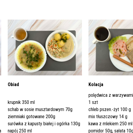
Dział Żywienia - Żywienie dla
ia Otolaryngologiczna
 Urologii
Poradnia Patologii Noworodk
Szpitalny Oddział Ratunkow
 i Skargi
Standardy Ochrony Małoletn
Zdrowia
ia Urologiczna
Poradnia Zdrowia Psychiczne
oły Kontroli Wody
Komunikaty ws. Promieniowa
Obiad
Kolacja
Jonizującego
polędwica z warzywami
krupnik 350 ml
1 szt
schab w sosie musztardowym 70g
chleb pszen.-żyt 100 g
ziemniaki gotowane 200g
mix tłuszczowy 14 g
surówka z kapusty białej i ogórka 130g
kawa z mlekiem 250 ml
a
napój 250 ml
pomidor 50g, sałata 10