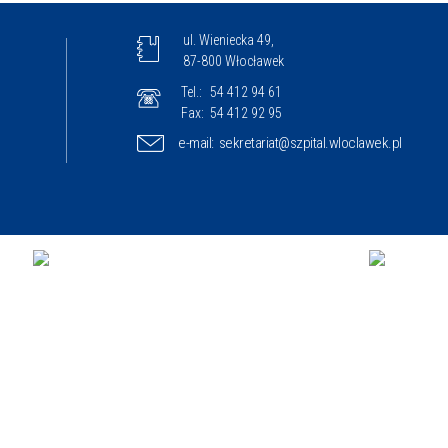
ul. Wieniecka 49,
87-800 Włocławek
Tel.:
54 412 94 61
Fax:
54 412 92 95
e-mail:
sekretariat@szpital.wloclawek.pl