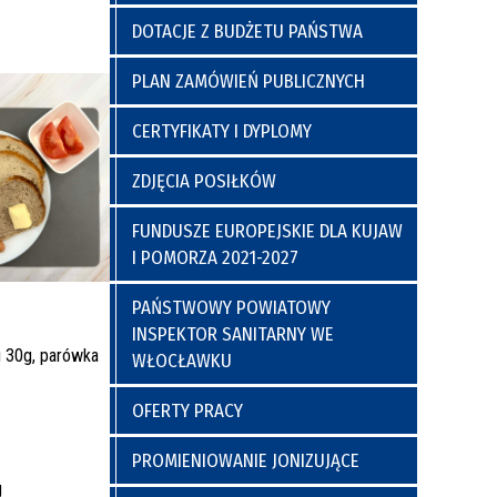
a
y
Poradnia Preluksacyjna
ich
Kaplica Szpitalna
DOTACJE Z BUDŻETU PAŃSTWA
go
PLAN ZAMÓWIEŃ PUBLICZNYCH
CERTYFIKATY I DYPLOMY
ZDJĘCIA POSIŁKÓW
FUNDUSZE EUROPEJSKIE DLA KUJAW
I POMORZA 2021-2027
nia
Regulamin Korzystania z Miejsc
PAŃSTWOWY POWIATOWY
Postojowych
INSPEKTOR SANITARNY WE
 30g, parówka
WŁOCŁAWKU
OFERTY PRACY
PROMIENIOWANIE JONIZUJĄCE
g