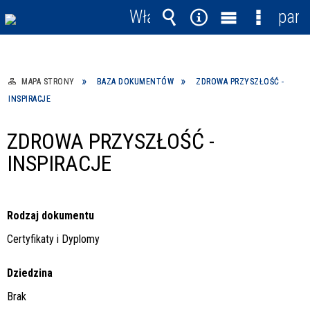
Włącz
pane
powiadomienia
Wyszukiwarka
Narzędzia
Menu
Menu
główne
szczegó
MAPA STRONY
BAZA DOKUMENTÓW
ZDROWA PRZYSZŁOŚĆ -
INSPIRACJE
ZDROWA PRZYSZŁOŚĆ -
INSPIRACJE
Rodzaj dokumentu
Certyfikaty i Dyplomy
Dziedzina
Brak