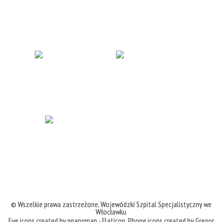
© Wszelkie prawa zastrzeżone,
Wojewódzki Szpital Specjalistyczny we
Włocławku
Eye icons created by ppangman - Flaticon
,
Phone icons created by Gregor