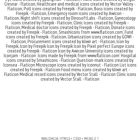
Cresnar - Flaticon
,
Healthcare and medical icons created by Vector Valley -
Flaticon
,
Poll icons created by Freepik - Flaticon
,
Boss icons created by
Freepik - Flaticon
,
Emergency room icons created by Awicon -
Flaticon
,
Night shift icons created by DinosoftLabs - Flaticon
,
Gynecology
icons created by Freepik - Flaticon
,
Clinic icons created by Freepik -
Flaticon
,
Medical doctor icons created by Freepik - Flaticon
,
Donate icons
created by Freepik - Flaticon
,
Smashicons
from
www.flaticon.com'
,
Fund
icons created by Freepik - Flaticon
,
Urbanization icons created by GOWI -
Flaticon
,
Procurement icons created by kliwir art - Flaticon
,
Icon by
Freepik
,
Icon by Freepik
Icon by Freepik
Icon by Pixel perfect
Europe icons
created by Freepik - Flaticon
Icon by Awicon
University icons created by
Iconjam - Flaticon
Icons made by
Freepik
from
www.flaticon.com'
Hospital
icons created by Smashicons - Flaticon
Question-mark icons created by
Iconsea - Flaticon
Microscope icons created by iconnut - Flaticon
List icons
created by Freepik - Flaticon
Food menu icons created by kliwir art -
Flaticon
Medical record icons created by Vector Stall - Flaticon
Clinic icons
created by Vector Stall - Flaticon
WALIDACJA:
HTML5
+
CSS3
+
WCAG 2.1