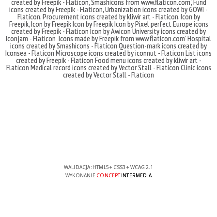
created by Freepik - Flaticon
,
Smashicons
from
www.flaticon.com'
,
Fund
icons created by Freepik - Flaticon
,
Urbanization icons created by GOWI -
Flaticon
,
Procurement icons created by kliwir art - Flaticon
,
Icon by
Freepik
,
Icon by Freepik
Icon by Freepik
Icon by Pixel perfect
Europe icons
created by Freepik - Flaticon
Icon by Awicon
University icons created by
Iconjam - Flaticon
Icons made by
Freepik
from
www.flaticon.com'
Hospital
icons created by Smashicons - Flaticon
Question-mark icons created by
Iconsea - Flaticon
Microscope icons created by iconnut - Flaticon
List icons
created by Freepik - Flaticon
Food menu icons created by kliwir art -
Flaticon
Medical record icons created by Vector Stall - Flaticon
Clinic icons
created by Vector Stall - Flaticon
WALIDACJA:
HTML5
+
CSS3
+
WCAG 2.1
WYKONANIE
CONCEPT
INTERMEDIA