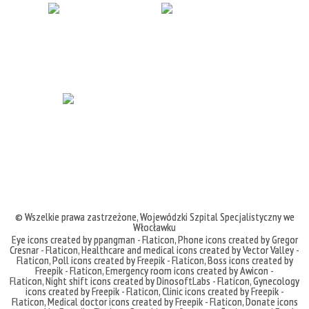
© Wszelkie prawa zastrzeżone,
Wojewódzki Szpital Specjalistyczny we
Włocławku
Eye icons created by ppangman - Flaticon
,
Phone icons created by Gregor
Cresnar - Flaticon
,
Healthcare and medical icons created by Vector Valley -
Flaticon
,
Poll icons created by Freepik - Flaticon
,
Boss icons created by
Freepik - Flaticon
,
Emergency room icons created by Awicon -
Flaticon
,
Night shift icons created by DinosoftLabs - Flaticon
,
Gynecology
icons created by Freepik - Flaticon
,
Clinic icons created by Freepik -
Flaticon
,
Medical doctor icons created by Freepik - Flaticon
,
Donate icons