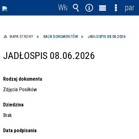
Włącz
pane
powiadomienia
Wyszukiwarka
Narzędzia
Menu
Menu
główne
szczegó
MAPA STRONY
BAZA DOKUMENTÓW
JADŁOSPIS 08.06.2026
JADŁOSPIS 08.06.2026
Rodzaj dokumentu
Zdjęcia Posiłków
Dziedzina
Brak
Data podpisania