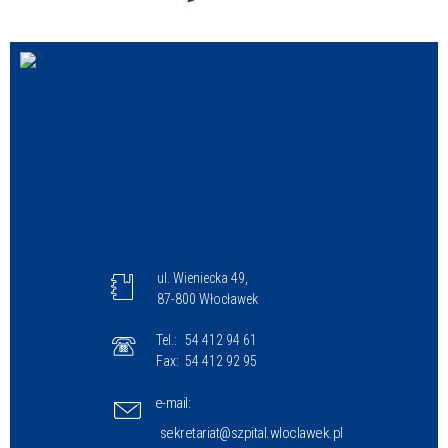
ul. Wieniecka 49,
87-800 Włocławek
Tel.:
54 412 94 61
Fax:
54 412 92 95
e-mail:
sekretariat@szpital.wloclawek.pl