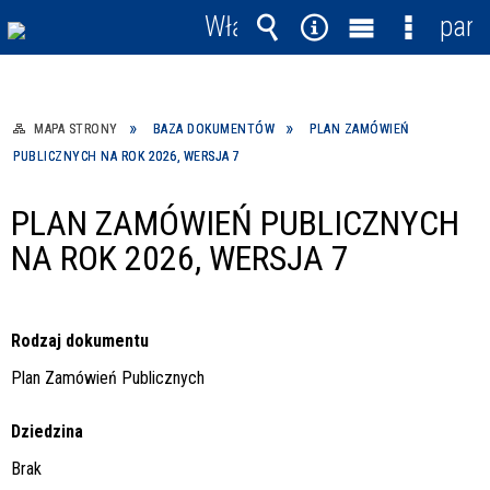
Włącz
pane
powiadomienia
Wyszukiwarka
Narzędzia
Menu
Menu
główne
szczegó
MAPA STRONY
BAZA DOKUMENTÓW
PLAN ZAMÓWIEŃ
PUBLICZNYCH NA ROK 2026, WERSJA 7
PLAN ZAMÓWIEŃ PUBLICZNYCH
NA ROK 2026, WERSJA 7
Rodzaj dokumentu
Plan Zamówień Publicznych
Dziedzina
Brak