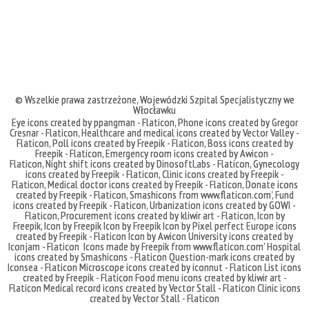
© Wszelkie prawa zastrzeżone,
Wojewódzki Szpital Specjalistyczny we
Włocławku
Eye icons created by ppangman - Flaticon
,
Phone icons created by Gregor
Cresnar - Flaticon
,
Healthcare and medical icons created by Vector Valley -
Flaticon
,
Poll icons created by Freepik - Flaticon
,
Boss icons created by
Freepik - Flaticon
,
Emergency room icons created by Awicon -
Flaticon
,
Night shift icons created by DinosoftLabs - Flaticon
,
Gynecology
icons created by Freepik - Flaticon
,
Clinic icons created by Freepik -
Flaticon
,
Medical doctor icons created by Freepik - Flaticon
,
Donate icons
created by Freepik - Flaticon
,
Smashicons
from
www.flaticon.com'
,
Fund
icons created by Freepik - Flaticon
,
Urbanization icons created by GOWI -
Flaticon
,
Procurement icons created by kliwir art - Flaticon
,
Icon by
Freepik
,
Icon by Freepik
Icon by Freepik
Icon by Pixel perfect
Europe icons
created by Freepik - Flaticon
Icon by Awicon
University icons created by
Iconjam - Flaticon
Icons made by
Freepik
from
www.flaticon.com'
Hospital
icons created by Smashicons - Flaticon
Question-mark icons created by
Iconsea - Flaticon
Microscope icons created by iconnut - Flaticon
List icons
created by Freepik - Flaticon
Food menu icons created by kliwir art -
Flaticon
Medical record icons created by Vector Stall - Flaticon
Clinic icons
created by Vector Stall - Flaticon