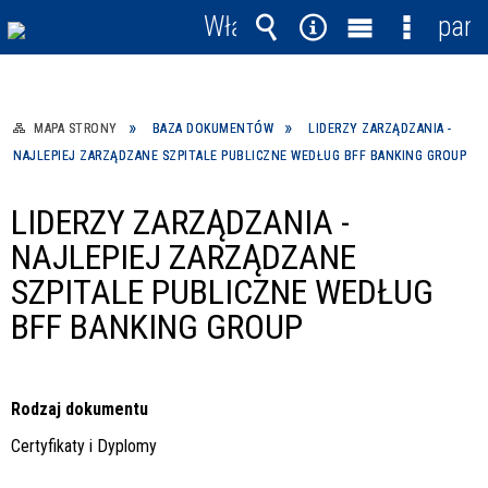
Włącz
pane
powiadomienia
Wyszukiwarka
Narzędzia
Menu
Menu
główne
szczegó
MAPA STRONY
BAZA DOKUMENTÓW
LIDERZY ZARZĄDZANIA -
NAJLEPIEJ ZARZĄDZANE SZPITALE PUBLICZNE WEDŁUG BFF BANKING GROUP
LIDERZY ZARZĄDZANIA -
NAJLEPIEJ ZARZĄDZANE
SZPITALE PUBLICZNE WEDŁUG
BFF BANKING GROUP
Rodzaj dokumentu
Certyfikaty i Dyplomy