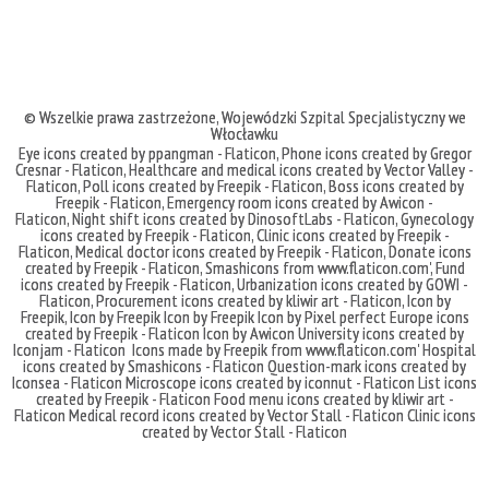
© Wszelkie prawa zastrzeżone,
Wojewódzki Szpital Specjalistyczny we
Włocławku
Eye icons created by ppangman - Flaticon
,
Phone icons created by Gregor
Cresnar - Flaticon
,
Healthcare and medical icons created by Vector Valley -
Flaticon
,
Poll icons created by Freepik - Flaticon
,
Boss icons created by
Freepik - Flaticon
,
Emergency room icons created by Awicon -
Flaticon
,
Night shift icons created by DinosoftLabs - Flaticon
,
Gynecology
icons created by Freepik - Flaticon
,
Clinic icons created by Freepik -
Flaticon
,
Medical doctor icons created by Freepik - Flaticon
,
Donate icons
created by Freepik - Flaticon
,
Smashicons
from
www.flaticon.com'
,
Fund
icons created by Freepik - Flaticon
,
Urbanization icons created by GOWI -
Flaticon
,
Procurement icons created by kliwir art - Flaticon
,
Icon by
Freepik
,
Icon by Freepik
Icon by Freepik
Icon by Pixel perfect
Europe icons
created by Freepik - Flaticon
Icon by Awicon
University icons created by
Iconjam - Flaticon
Icons made by
Freepik
from
www.flaticon.com'
Hospital
icons created by Smashicons - Flaticon
Question-mark icons created by
Iconsea - Flaticon
Microscope icons created by iconnut - Flaticon
List icons
created by Freepik - Flaticon
Food menu icons created by kliwir art -
Flaticon
Medical record icons created by Vector Stall - Flaticon
Clinic icons
created by Vector Stall - Flaticon