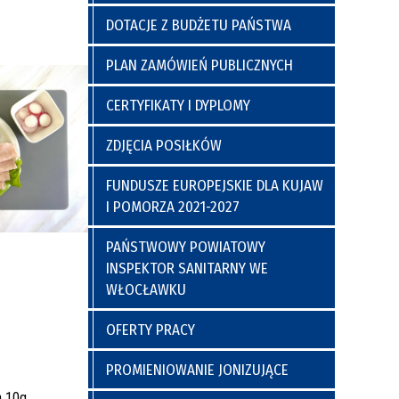
a
y
Poradnia Preluksacyjna
ich
Kaplica Szpitalna
DOTACJE Z BUDŻETU PAŃSTWA
go
PLAN ZAMÓWIEŃ PUBLICZNYCH
CERTYFIKATY I DYPLOMY
ZDJĘCIA POSIŁKÓW
FUNDUSZE EUROPEJSKIE DLA KUJAW
I POMORZA 2021-2027
nia
Regulamin Korzystania z Miejsc
PAŃSTWOWY POWIATOWY
Postojowych
INSPEKTOR SANITARNY WE
WŁOCŁAWKU
OFERTY PRACY
PROMIENIOWANIE JONIZUJĄCE
a 10g