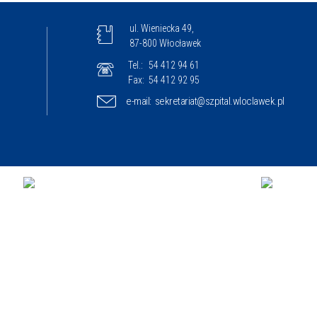
ul. Wieniecka 49,
87-800 Włocławek
Tel.:
54 412 94 61
Fax:
54 412 92 95
e-mail:
sekretariat@szpital.wloclawek.pl