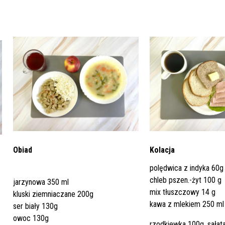
Dział Żywienia - Żywienie dla
ia Otolaryngologiczna
 Urologii
Poradnia Patologii Noworodk
Szpitalny Oddział Ratunkow
 i Skargi
Standardy Ochrony Małoletn
Zdrowia
ia Urologiczna
Poradnia Zdrowia Psychiczne
oły Kontroli Wody
Komunikaty ws. Promieniowa
Jonizującego
Obiad
Kolacja
polędwica z indyka 60g
chleb pszen.-żyt 100 g
jarzynowa 350 ml
mix tłuszczowy 14 g
kluski ziemniaczane 200g
kawa z mlekiem 250 ml
ser biały 130g
owoc 130g
rzodkiewka 100g, sałat