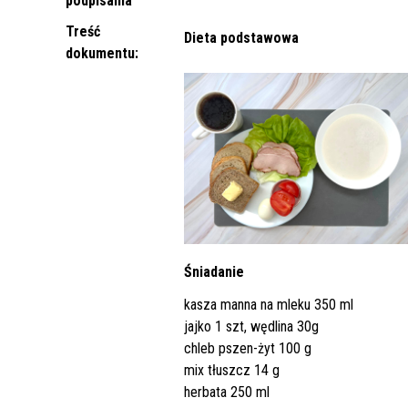
podpisania
Punkt Pobrań
Apteka
Poradnia Ortopedii i Traumatologii
Oddział Rehabilitacji
Poradn
Oddział
Żywienie dla Zdrowia
Wnioski
Kardiologicznej/Oddział Dzienny
Treść
Dieta podstawowa
Jadłospisy Dekadowe
Poradnia Rehabilitacyjna
Rehabilitacji Kardiologicznej
Poradn
dokumentu:
Zdjęcia Posiłków
Materiały Edukacyjne dla Pacjentów
Wyniki Uzyskanych Badań
Laboratoryjnych
Zgłaszanie Anonimowych Uwag
Cennik Badań Diagnostycznych i
Protok
Usług
Śniadanie
kasza manna na mleku 350 ml
Wsparcie w Kryzysie Psychicznym –
jajko 1 szt, wędlina 30g
Ważne Informacje i Numery
chleb pszen-żyt 100 g
Telefonów Pomocowych
mix tłuszcz 14 g
herbata 250 ml