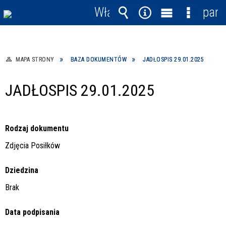
Włącz
pane
powiadomienia
Wyszukiwarka
Narzędzia
Menu
Menu
główne
szczegó
MAPA STRONY
BAZA DOKUMENTÓW
JADŁOSPIS 29.01.2025
JADŁOSPIS 29.01.2025
Rodzaj dokumentu
Zdjęcia Posiłków
Dziedzina
Brak
Data podpisania