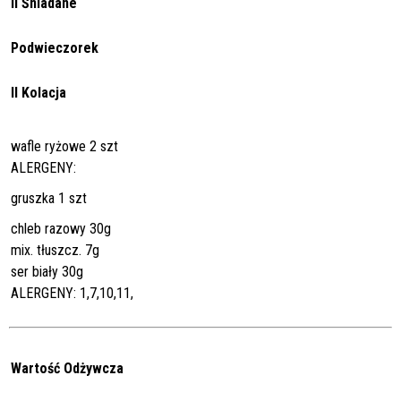
II Śniadane
Podwieczorek
II Kolacja
wafle ryżowe 2 szt
ALERGENY:
gruszka 1 szt
chleb razowy 30g
mix. tłuszcz. 7g
ser biały 30g
ALERGENY: 1,7,10,11,
Wartość Odżywcza