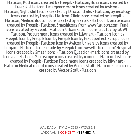
Flaticon
,
Poll icons created by Freepik - Flaticon
,
Boss icons created by
Freepik - Flaticon
,
Emergency room icons created by Awicon -
Flaticon
,
Night shift icons created by DinosoftLabs - Flaticon
,
Gynecology
icons created by Freepik - Flaticon
,
Clinic icons created by Freepik -
Flaticon
,
Medical doctor icons created by Freepik - Flaticon
,
Donate icons
created by Freepik - Flaticon
,
Smashicons
from
www.flaticon.com'
,
Fund
icons created by Freepik - Flaticon
,
Urbanization icons created by GOWI -
Flaticon
,
Procurement icons created by kliwir art - Flaticon
,
Icon by
Freepik
,
Icon by Freepik
Icon by Freepik
Icon by Pixel perfect
Europe icons
created by Freepik - Flaticon
Icon by Awicon
University icons created by
Iconjam - Flaticon
Icons made by
Freepik
from
www.flaticon.com'
Hospital
icons created by Smashicons - Flaticon
Question-mark icons created by
Iconsea - Flaticon
Microscope icons created by iconnut - Flaticon
List icons
created by Freepik - Flaticon
Food menu icons created by kliwir art -
Flaticon
Medical record icons created by Vector Stall - Flaticon
Clinic icons
created by Vector Stall - Flaticon
WALIDACJA:
HTML5
+
CSS3
+
WCAG 2.1
WYKONANIE
CONCEPT
INTERMEDIA