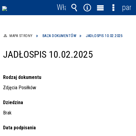
Włącz
pane
powiadomienia
Wyszukiwarka
Narzędzia
Menu
Menu
główne
szczegó
MAPA STRONY
BAZA DOKUMENTÓW
JADŁOSPIS 10.02.2025
JADŁOSPIS 10.02.2025
Rodzaj dokumentu
Zdjęcia Posiłków
Dziedzina
Brak
Data podpisania