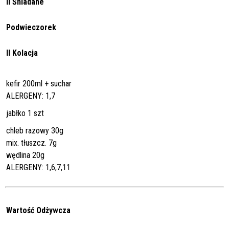
II Śniadane
Podwieczorek
II Kolacja
kefir 200ml + suchar
ALERGENY: 1,7
jabłko 1 szt
chleb razowy 30g
mix. tłuszcz. 7g
wędlina 20g
ALERGENY: 1,6,7,11
Wartość Odżywcza