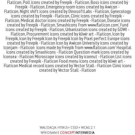
Flaticon
,
Poll icons created by Freepik - Flaticon
,
Boss icons created by
Freepik - Flaticon
,
Emergency room icons created by Awicon -
Flaticon
,
Night shift icons created by DinosoftLabs - Flaticon
,
Gynecology
icons created by Freepik - Flaticon
,
Clinic icons created by Freepik -
Flaticon
,
Medical doctor icons created by Freepik - Flaticon
,
Donate icons
created by Freepik - Flaticon
,
Smashicons
from
www.flaticon.com'
,
Fund
icons created by Freepik - Flaticon
,
Urbanization icons created by GOWI -
Flaticon
,
Procurement icons created by kliwir art - Flaticon
,
Icon by
Freepik
,
Icon by Freepik
Icon by Freepik
Icon by Pixel perfect
Europe icons
created by Freepik - Flaticon
Icon by Awicon
University icons created by
Iconjam - Flaticon
Icons made by
Freepik
from
www.flaticon.com'
Hospital
icons created by Smashicons - Flaticon
Question-mark icons created by
Iconsea - Flaticon
Microscope icons created by iconnut - Flaticon
List icons
created by Freepik - Flaticon
Food menu icons created by kliwir art -
Flaticon
Medical record icons created by Vector Stall - Flaticon
Clinic icons
created by Vector Stall - Flaticon
WALIDACJA:
HTML5
+
CSS3
+
WCAG 2.1
WYKONANIE
CONCEPT
INTERMEDIA