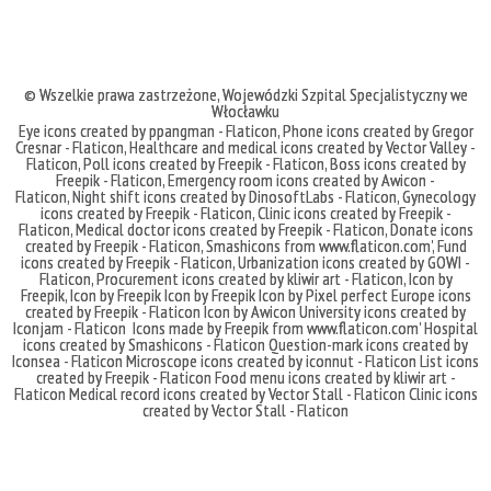
© Wszelkie prawa zastrzeżone,
Wojewódzki Szpital Specjalistyczny we
Włocławku
Eye icons created by ppangman - Flaticon
,
Phone icons created by Gregor
Cresnar - Flaticon
,
Healthcare and medical icons created by Vector Valley -
Flaticon
,
Poll icons created by Freepik - Flaticon
,
Boss icons created by
Freepik - Flaticon
,
Emergency room icons created by Awicon -
Flaticon
,
Night shift icons created by DinosoftLabs - Flaticon
,
Gynecology
icons created by Freepik - Flaticon
,
Clinic icons created by Freepik -
Flaticon
,
Medical doctor icons created by Freepik - Flaticon
,
Donate icons
created by Freepik - Flaticon
,
Smashicons
from
www.flaticon.com'
,
Fund
icons created by Freepik - Flaticon
,
Urbanization icons created by GOWI -
Flaticon
,
Procurement icons created by kliwir art - Flaticon
,
Icon by
Freepik
,
Icon by Freepik
Icon by Freepik
Icon by Pixel perfect
Europe icons
created by Freepik - Flaticon
Icon by Awicon
University icons created by
Iconjam - Flaticon
Icons made by
Freepik
from
www.flaticon.com'
Hospital
icons created by Smashicons - Flaticon
Question-mark icons created by
Iconsea - Flaticon
Microscope icons created by iconnut - Flaticon
List icons
created by Freepik - Flaticon
Food menu icons created by kliwir art -
Flaticon
Medical record icons created by Vector Stall - Flaticon
Clinic icons
created by Vector Stall - Flaticon