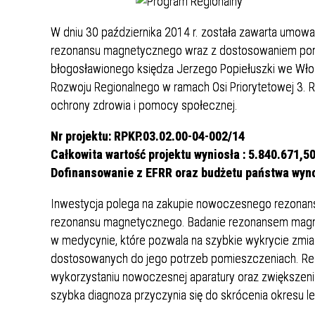
Punkt Pobrań
Apteka
Poradnia Ortopedii i Traumatologii
Oddział Rehabilitacji
Poradn
Oddział
Żywienie dla Zdrowia
Wnioski
Kardiologicznej/Oddział Dzienny
W dniu 30 października 2014 r. została zawarta umowa
Jadłospisy Dekadowe
Poradnia Rehabilitacyjna
Rehabilitacji Kardiologicznej
Poradn
rezonansu magnetycznego wraz z dostosowaniem pomi
Zdjęcia Posiłków
błogosławionego księdza Jerzego Popiełuszki we Włoc
Rozwoju Regionalnego w ramach Osi Priorytetowej 3. Roz
Materiały Edukacyjne dla Pacjentów
ochrony zdrowia i pomocy społecznej.
Wyniki Uzyskanych Badań
Laboratoryjnych
Nr projektu: RPKP.03.02.00-04-002/14
Całkowita wartość projektu wyniosła : 5.840.671,50
Zgłaszanie Anonimowych Uwag
Dofinansowanie z EFRR oraz budżetu państwa wynos
Cennik Badań Diagnostycznych i
Protok
Inwestycja polega na zakupie nowoczesnego rezona
Usług
rezonansu magnetycznego. Badanie rezonansem magne
w medycynie, które pozwala na szybkie wykrycie zmi
Wsparcie w Kryzysie Psychicznym –
dostosowanych do jego potrzeb pomieszczeniach. Real
Ważne Informacje i Numery
wykorzystaniu nowoczesnej aparatury oraz zwiększen
Telefonów Pomocowych
szybka diagnoza przyczynia się do skrócenia okresu l