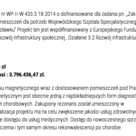
Dział Żywienia - Żywienie dla
ia Otolaryngologiczna
 Urologii
Poradnia Patologii Noworodk
Szpitalny Oddział Ratunkow
 i Skargi
Standardy Ochrony Małoletn
Zdrowia
 nr WP-II-W.433.3.18.2014 o dofinansowanie dla zadania pn. „Za
ia Urologiczna
Poradnia Zdrowia Psychiczne
eszczeń dla potrzeb Wojewódzkiego Szpitala Specjalistyczneg
ławku” Projekt ten jest współfinansowany z Europejskiego Fund
wój infrastruktury społecznej , Działanie 3.2 Rozwój infrastruktu
 zł
i : 3.796.436,47 zł.
oły Kontroli Wody
Komunikaty ws. Promieniowa
nsu magnetycznego wraz z dostosowaniem pomieszczeń pod Pr
Jonizującego
tycznym jest obecnie jedną z najdokładniejszych form diagnos
an chorobowych. Zakupiony rezonans został umieszczony w
izacja projektu ma na celu zwiększenie jakości usług zdrowotny
ie dostępu do usług medycznych. Dostęp do nowoczesnego sprzę
eczenia i tym samym okresu rekonwalescencji po chorobie.