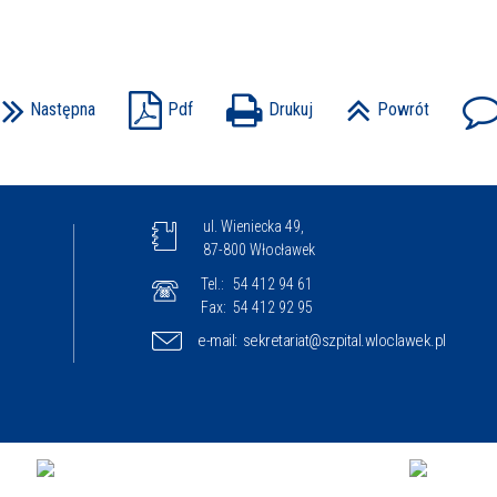
Następna
Pdf
Drukuj
Powrót
ul. Wieniecka 49,
87-800 Włocławek
Tel.:
54 412 94 61
Fax:
54 412 92 95
e-mail:
sekretariat@szpital.wloclawek.pl