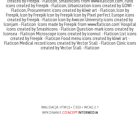
created by Freepik - Flaticon
,
Smashicons
from
www.flaticon.com'
,
Fund
icons created by Freepik - Flaticon
,
Urbanization icons created by GOWI -
Flaticon
,
Procurement icons created by kliwir art - Flaticon
,
Icon by
Freepik
,
Icon by Freepik
Icon by Freepik
Icon by Pixel perfect
Europe icons
created by Freepik - Flaticon
Icon by Awicon
University icons created by
Iconjam - Flaticon
Icons made by
Freepik
from
www.flaticon.com'
Hospital
icons created by Smashicons - Flaticon
Question-mark icons created by
Iconsea - Flaticon
Microscope icons created by iconnut - Flaticon
List icons
created by Freepik - Flaticon
Food menu icons created by kliwir art -
Flaticon
Medical record icons created by Vector Stall - Flaticon
Clinic icons
created by Vector Stall - Flaticon
WALIDACJA:
HTML5
+
CSS3
+
WCAG 2.1
WYKONANIE
CONCEPT
INTERMEDIA