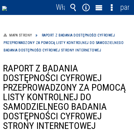
Włącz
pane
powiadomienia
Wyszukiwarka
Narzędzia
Menu
Menu
główne
szczegó
MAPA STRONY
RAPORT Z BADANIA DOSTĘPNOŚCI CYFROWEJ
PRZEPROWADZONY ZA POMOCĄ LISTY KONTROLNEJ DO SAMODZIELNEGO
BADANIA DOSTĘPNOŚCI CYFROWEJ STRONY INTERNETOWEJ
RAPORT Z BADANIA
DOSTĘPNOŚCI CYFROWEJ
PRZEPROWADZONY ZA POMOCĄ
LISTY KONTROLNEJ DO
SAMODZIELNEGO BADANIA
DOSTĘPNOŚCI CYFROWEJ
STRONY INTERNETOWEJ