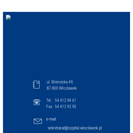
ul. Wieniecka 49,
87-800 Włocławek
Tel.:
54 412 94 61
Fax:
54 412 92 95
e-mail:
sekretariat@szpital.wloclawek.pl