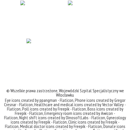
© Wszelkie prawa zastrzeżone,
Wojewódzki Szpital Specjalistyczny we
Włocławku
Eye icons created by ppangman - Flaticon
,
Phone icons created by Gregor
Cresnar - Flaticon
,
Healthcare and medical icons created by Vector Valley -
Flaticon
,
Poll icons created by Freepik - Flaticon
,
Boss icons created by
Freepik - Flaticon
,
Emergency room icons created by Awicon -
Flaticon
,
Night shift icons created by DinosoftLabs - Flaticon
,
Gynecology
icons created by Freepik - Flaticon
,
Clinic icons created by Freepik -
Flaticon
,
Medical doctor icons created by Freepik - Flaticon
,
Donate icons