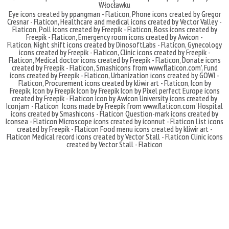
Włocławku
Eye icons created by ppangman - Flaticon
,
Phone icons created by Gregor
Cresnar - Flaticon
,
Healthcare and medical icons created by Vector Valley -
Flaticon
,
Poll icons created by Freepik - Flaticon
,
Boss icons created by
Freepik - Flaticon
,
Emergency room icons created by Awicon -
Flaticon
,
Night shift icons created by DinosoftLabs - Flaticon
,
Gynecology
icons created by Freepik - Flaticon
,
Clinic icons created by Freepik -
Flaticon
,
Medical doctor icons created by Freepik - Flaticon
,
Donate icons
created by Freepik - Flaticon
,
Smashicons
from
www.flaticon.com'
,
Fund
icons created by Freepik - Flaticon
,
Urbanization icons created by GOWI -
Flaticon
,
Procurement icons created by kliwir art - Flaticon
,
Icon by
Freepik
,
Icon by Freepik
Icon by Freepik
Icon by Pixel perfect
Europe icons
created by Freepik - Flaticon
Icon by Awicon
University icons created by
Iconjam - Flaticon
Icons made by
Freepik
from
www.flaticon.com'
Hospital
icons created by Smashicons - Flaticon
Question-mark icons created by
Iconsea - Flaticon
Microscope icons created by iconnut - Flaticon
List icons
created by Freepik - Flaticon
Food menu icons created by kliwir art -
Flaticon
Medical record icons created by Vector Stall - Flaticon
Clinic icons
created by Vector Stall - Flaticon