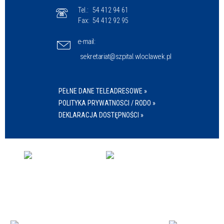
Tel.:
54 412 94 61
Fax:
54 412 92 95
e-mail:
sekretariat@szpital.wloclawek.pl
PEŁNE DANE TELEADRESOWE »
POLITYKA PRYWATNOSCI / RODO »
DEKLARACJA DOSTĘPNOŚCI »