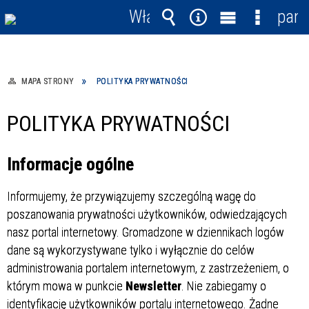
Włącz
pane
powiadomienia
Wyszukiwarka
Narzędzia
Menu
Menu
główne
szczegó
MAPA STRONY
POLITYKA PRYWATNOŚCI
POLITYKA PRYWATNOŚCI
Informacje ogólne
Informujemy, że przywiązujemy szczególną wagę do
poszanowania prywatności użytkowników, odwiedzających
nasz portal internetowy. Gromadzone w dziennikach logów
dane są wykorzystywane tylko i wyłącznie do celów
administrowania portalem internetowym, z zastrzeżeniem, o
którym mowa w punkcie
Newsletter
. Nie zabiegamy o
identyfikację użytkowników portalu internetowego. Żadne