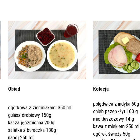
Dział Żywienia - Żywienie dla
ia Otolaryngologiczna
 Urologii
Poradnia Patologii Noworodk
Szpitalny Oddział Ratunkow
 i Skargi
Standardy Ochrony Małoletn
Zdrowia
ia Urologiczna
Poradnia Zdrowia Psychiczne
oły Kontroli Wody
Komunikaty ws. Promieniowa
Obiad
Kolacja
Jonizującego
polędwica z indyka 60g
ogórkowa z ziemniakami 350 ml
chleb pszen.-żyt 100 g
gulasz drobiowy 150g
mix tłuszczowy 14 g
kasza jęczmienna 200g
kawa z mlekiem 250 ml
sałatka z buraczka 130g
ogórek świeży 50g
napój 250 ml