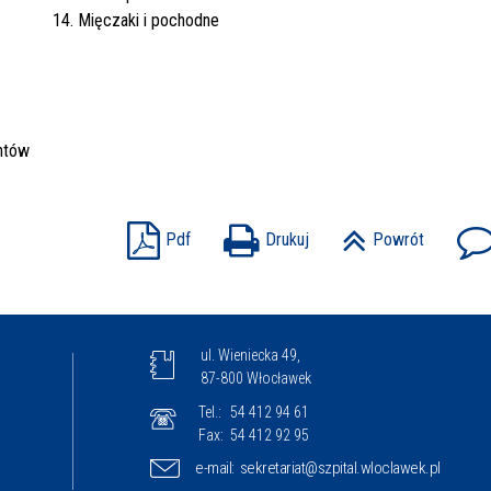
14. Mięczaki i pochodne
ntów
Pdf
Drukuj
Powrót
ul. Wieniecka 49,
87-800 Włocławek
Tel.:
54 412 94 61
Fax:
54 412 92 95
e-mail:
sekretariat@szpital.wloclawek.pl