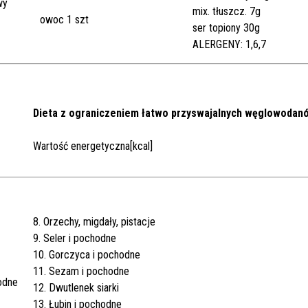
wy
mix. tłuszcz. 7g
owoc 1 szt
ser topiony 30g
ALERGENY: 1,6,7
Dieta z ograniczeniem łatwo przyswajalnych węglowodan
Wartość energetyczna[kcal]
8. Orzechy, migdały, pistacje
9. Seler i pochodne
10. Gorczyca i pochodne
11. Sezam i pochodne
odne
12. Dwutlenek siarki
13. Łubin i pochodne