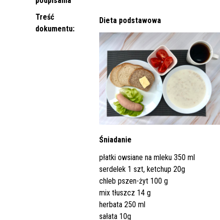
podpisania
Punkt Pobrań
Apteka
Poradnia Ortopedii i Traumatologii
Oddział Rehabilitacji
Poradn
Oddział
Żywienie dla Zdrowia
Wnioski
Kardiologicznej/Oddział Dzienny
Treść
Dieta podstawowa
Jadłospisy Dekadowe
Poradnia Rehabilitacyjna
Rehabilitacji Kardiologicznej
Poradn
dokumentu:
Zdjęcia Posiłków
Materiały Edukacyjne dla Pacjentów
Wyniki Uzyskanych Badań
Laboratoryjnych
Zgłaszanie Anonimowych Uwag
Cennik Badań Diagnostycznych i
Protok
Śniadanie
Usług
płatki owsiane na mleku 350 ml
serdelek 1 szt, ketchup 20g
Wsparcie w Kryzysie Psychicznym –
chleb pszen-żyt 100 g
Ważne Informacje i Numery
mix tłuszcz 14 g
Telefonów Pomocowych
herbata 250 ml
sałata 10g