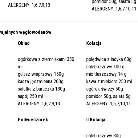
pomidor 50g, sałata 5g
ALERGENY: 1,6,7,9,13
ALERGENY: 1,6,7,10,11
swajalnych węglowodanów
Obiad
Kolacja
ogórkowa z ziemniakami 350
polędwica z indyka 60g
ml
chleb razowy 100 g
gulasz wieprzowy 150g
mix tłuszczowy 14 g
kasza jęczmienna 200g
kawa z mlekiem 250 ml
sałatka z buraczka 130g
ogórek świeży 50g
napój 250 ml
pomidor 50g, sałata 5g
ALERGENY: 1,6,7,9,13
ALERGENY: 1,6,7,10,11
Podwieczorek
II Kolacja
chleb razowy 30g