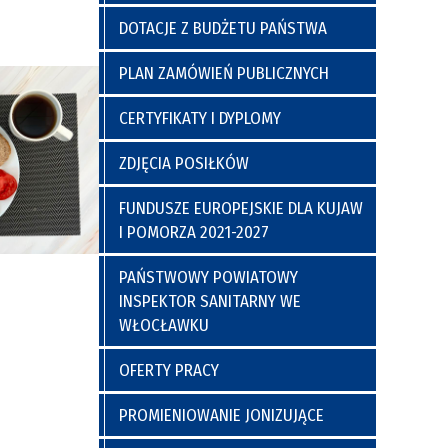
a
y
Poradnia Preluksacyjna
ich
Kaplica Szpitalna
DOTACJE Z BUDŻETU PAŃSTWA
go
PLAN ZAMÓWIEŃ PUBLICZNYCH
CERTYFIKATY I DYPLOMY
ZDJĘCIA POSIŁKÓW
FUNDUSZE EUROPEJSKIE DLA KUJAW
I POMORZA 2021-2027
nia
Regulamin Korzystania z Miejsc
PAŃSTWOWY POWIATOWY
Postojowych
INSPEKTOR SANITARNY WE
WŁOCŁAWKU
OFERTY PRACY
PROMIENIOWANIE JONIZUJĄCE