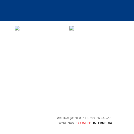
WALIDACJA:
HTML5
+
CSS3
+
WCAG 2.1
WYKONANIE
CONCEPT
INTERMEDIA