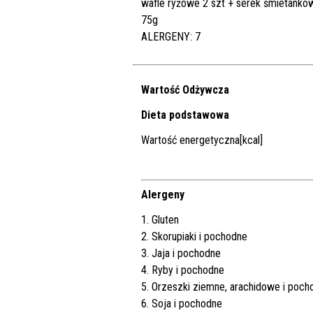
wafle ryżowe 2 szt + serek śmietanko
75g
ALERGENY: 7
Wartość Odżywcza
Dieta podstawowa
Wartość energetyczna[kcal]
Alergeny
1. Gluten
2. Skorupiaki i pochodne
3. Jaja i pochodne
4. Ryby i pochodne
5. Orzeszki ziemne, arachidowe i poch
6. Soja i pochodne