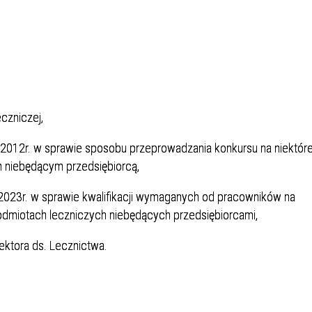
Dział Żywienia - Żywienie dla
ia Otolaryngologiczna
 Urologii
Poradnia Patologii Noworodk
Szpitalny Oddział Ratunkow
 i Skargi
Standardy Ochrony Małoletn
Zdrowia
ia Urologiczna
Poradnia Zdrowia Psychiczne
eczniczej,
o 2012r. w sprawie sposobu przeprowadzania konkursu na niektór
 niebędącym przedsiębiorcą,
oły Kontroli Wody
Komunikaty ws. Promieniowa
a 2023r. w sprawie kwalifikacji wymaganych od pracowników na
Jonizującego
dmiotach leczniczych niebędących przedsiębiorcami,
ektora ds. Lecznictwa.