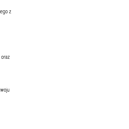
nego z
 oraz
zwoju