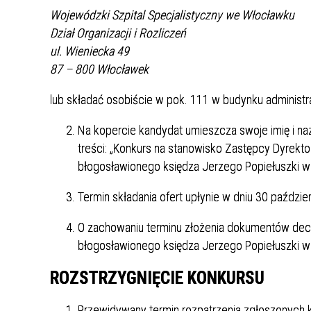
Wojewódzki Szpital Specjalistyczny we Włocławku
Dział Organizacji i Rozliczeń
ul. Wieniecka 49
87 – 800 Włocławek
lub składać osobiście w pok. 111 w budynku administra
Na kopercie kandydat umieszcza swoje imię i na
treści: „Konkurs na stanowisko Zastępcy Dyrekt
błogosławionego księdza Jerzego Popiełuszki w
Termin składania ofert upłynie w dniu 30 paździe
O zachowaniu terminu złożenia dokumentów dec
błogosławionego księdza Jerzego Popiełuszki 
ROZSTRZYGNIĘCIE KONKURSU
Przewidywany termin rozpatrzenia zgłoszonych ka