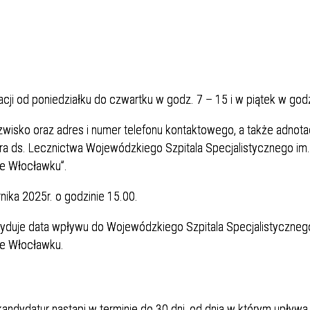
cji od poniedziałku do czwartku w godz. 7 – 15 i w piątek w godz
zwisko oraz adres i numer telefonu kontaktowego, a także adnota
ora ds. Lecznictwa Wojewódzkiego Szpitala Specjalistycznego im.
e Włocławku”.
rnika 2025r. o godzinie 15.00.
yduje data wpływu do Wojewódzkiego Szpitala Specjalistyczneg
we Włocławku.
ndydatur nastąpi w terminie do 30 dni, od dnia w którym upływa