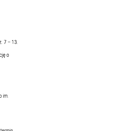
. 7 – 13.
cję o
o im.
 termin