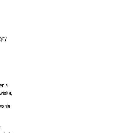
ący
enia
wiska;
wania
m