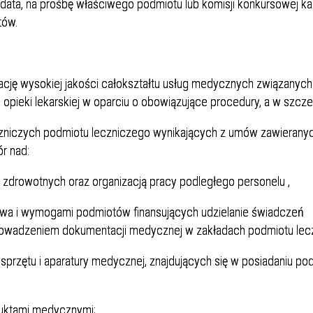
ata, na prośbę właściwego podmiotu lub komisji konkursowej k
tów.
ację wysokiej jakości całokształtu usług medycznych związanych
pieki lekarskiej w oparciu o obowiązujące procedury, a w szcze
eczniczych podmiotu leczniczego wynikających z umów zawierany
r nad:
 zdrowotnych oraz organizacją pracy podległego personelu ,
wa i wymogami podmiotów finansujących udzielanie świadczeń
rowadzeniem dokumentacji medycznej w zakładach podmiotu lec
przętu i aparatury medycznej, znajdujących się w posiadaniu po
duktami medycznymi;