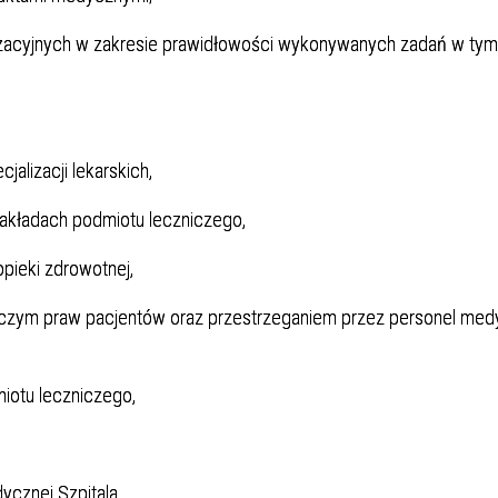
zacyjnych w zakresie prawidłowości wykonywanych zadań w tym
alizacji lekarskich,
zakładach podmiotu leczniczego,
opieki zdrowotnej,
iczym praw pacjentów oraz przestrzeganiem przez personel me
otu leczniczego,
ycznej Szpitala,