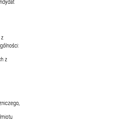
andydat
 z
gólności:
ch z
zniczego,
dmiotu