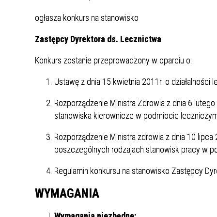
Punkt Pobrań
Apteka
Poradnia Ortopedii i Traumatologii
Oddział Rehabilitacji
Poradn
Oddział
Żywienie dla Zdrowia
Wnioski
Kardiologicznej/Oddział Dzienny
ogłasza konkurs na stanowisko
Jadłospisy Dekadowe
Poradnia Rehabilitacyjna
Rehabilitacji Kardiologicznej
Poradn
Zastępcy Dyrektora ds. Lecznictwa
Zdjęcia Posiłków
Konkurs zostanie przeprowadzony w oparciu o:
Materiały Edukacyjne dla Pacjentów
Wyniki Uzyskanych Badań
Ustawę z dnia 15 kwietnia 2011r. o działalności l
Laboratoryjnych
Rozporządzenie Ministra Zdrowia z dnia 6 luteg
Zgłaszanie Anonimowych Uwag
stanowiska kierownicze w podmiocie leczniczym
Cennik Badań Diagnostycznych i
Protok
Rozporządzenie Ministra zdrowia z dnia 10 lipc
Usług
poszczególnych rodzajach stanowisk pracy w po
Wsparcie w Kryzysie Psychicznym –
Regulamin konkursu na stanowisko Zastępcy Dyr
Ważne Informacje i Numery
Telefonów Pomocowych
WYMAGANIA
Wymagania niezbędne: