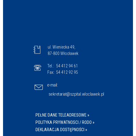
ul. Wieniecka 49,
87-800 Włocławek
Tel.:
54 412 94 61
Fax:
54 412 92 95
e-mail:
sekretariat@szpital.wloclawek.pl
PEŁNE DANE TELEADRESOWE »
POLITYKA PRYWATNOSCI / RODO »
DEKLARACJA DOSTĘPNOŚCI »