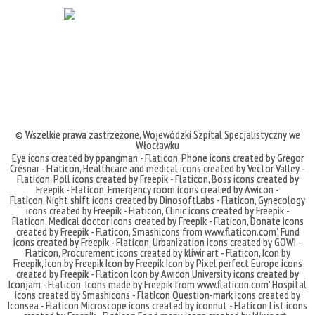
© Wszelkie prawa zastrzeżone,
Wojewódzki Szpital Specjalistyczny we
Włocławku
Eye icons created by ppangman - Flaticon
,
Phone icons created by Gregor
Cresnar - Flaticon
,
Healthcare and medical icons created by Vector Valley -
Flaticon
,
Poll icons created by Freepik - Flaticon
,
Boss icons created by
Freepik - Flaticon
,
Emergency room icons created by Awicon -
Flaticon
,
Night shift icons created by DinosoftLabs - Flaticon
,
Gynecology
icons created by Freepik - Flaticon
,
Clinic icons created by Freepik -
Flaticon
,
Medical doctor icons created by Freepik - Flaticon
,
Donate icons
created by Freepik - Flaticon
,
Smashicons
from
www.flaticon.com'
,
Fund
icons created by Freepik - Flaticon
,
Urbanization icons created by GOWI -
Flaticon
,
Procurement icons created by kliwir art - Flaticon
,
Icon by
Freepik
,
Icon by Freepik
Icon by Freepik
Icon by Pixel perfect
Europe icons
created by Freepik - Flaticon
Icon by Awicon
University icons created by
Iconjam - Flaticon
Icons made by
Freepik
from
www.flaticon.com'
Hospital
icons created by Smashicons - Flaticon
Question-mark icons created by
Iconsea - Flaticon
Microscope icons created by iconnut - Flaticon
List icons