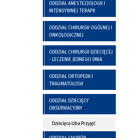
a
y
Poradnia Preluksacyjna
ODDZIAŁ ANESTEZJOLOGII I
ich
Kaplica Szpitalna
INTENSYWNEJ TERAPII
nel
go
ODDZIAŁ CHIRURGII OGÓLNEJ I
ONKOLOGICZNEJ
ODDZIAŁ CHIRURGII DZIECIĘCEJ
- LECZENIE JEDNEGO DNIA
ODDZIAŁ ORTOPEDII I
TRAUMATOLOGII
nia
Regulamin Korzystania z Miejsc
Postojowych
ODDZIAŁ DZIECIĘCY
OBSERWACYJNY
Dziecięca Izba Przyjęć
ODDZIAŁ CHORÓB