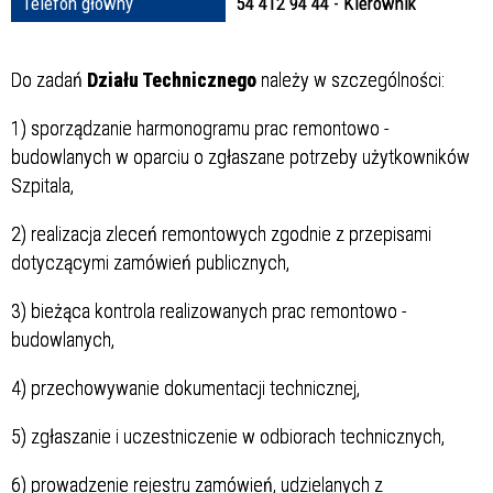
Struktura
Telefon główny
54 412 94 44 - Kierownik
Do zadań
Działu Technicznego
należy w szczególności:
Sprawa
1) sporządzanie harmonogramu prac remontowo -
budowlanych w oparciu o zgłaszane potrzeby użytkowników
Szpitala,
Personel
2) realizacja zleceń remontowych zgodnie z przepisami
dotyczącymi zamówień publicznych,
3) bieżąca kontrola realizowanych prac remontowo -
budowlanych,
4) przechowywanie dokumentacji technicznej,
5) zgłaszanie i uczestniczenie w odbiorach technicznych,
6) prowadzenie rejestru zamówień, udzielanych z