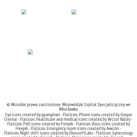
© Wszelkie prawa zastrzeżone,
Wojewódzki Szpital Specjalistyczny we
Włocławku
Eye icons created by ppangman - Flaticon
,
Phone icons created by Gregor
Cresnar - Flaticon
,
Healthcare and medical icons created by Vector Valley -
Flaticon
,
Poll icons created by Freepik - Flaticon
,
Boss icons created by
Freepik - Flaticon
,
Emergency room icons created by Awicon -
Flaticon
,
Night shift icons created by DinosoftLabs - Flaticon
,
Gynecology