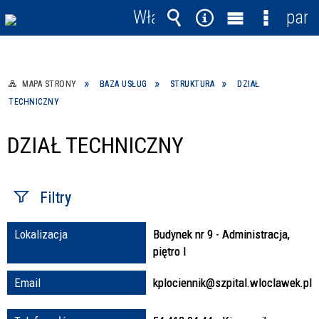
Włącz
pane
powiadomienia
Wyszukiwarka
Narzędzia
Menu
Menu
główne
szczegó
MAPA STRONY
BAZA USŁUG
STRUKTURA
DZIAŁ
TECHNICZNY
DZIAŁ TECHNICZNY
Filtry
Lokalizacja
Budynek nr 9 - Administracja,
Fraza / imię,
piętro I
nazwisko
Email
kplociennik@szpital.wloclawek.pl