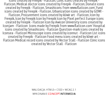
icons created by Freepik - Flaticon
,
Clinic icons created by Freepik -
Flaticon
,
Medical doctor icons created by Freepik - Flaticon
,
Donate icons
created by Freepik - Flaticon
,
Smashicons
from
www.flaticon.com'
,
Fund
icons created by Freepik - Flaticon
,
Urbanization icons created by GOWI -
Flaticon
,
Procurement icons created by kliwir art - Flaticon
,
Icon by
Freepik
,
Icon by Freepik
Icon by Freepik
Icon by Pixel perfect
Europe icons
created by Freepik - Flaticon
Icon by Awicon
University icons created by
Iconjam - Flaticon
Icons made by
Freepik
from
www.flaticon.com'
Hospital
icons created by Smashicons - Flaticon
Question-mark icons created by
Iconsea - Flaticon
Microscope icons created by iconnut - Flaticon
List icons
created by Freepik - Flaticon
Food menu icons created by kliwir art -
Flaticon
Medical record icons created by Vector Stall - Flaticon
Clinic icons
created by Vector Stall - Flaticon
WALIDACJA:
HTML5
+
CSS3
+
WCAG 2.1
WYKONANIE
CONCEPT
INTERMEDIA