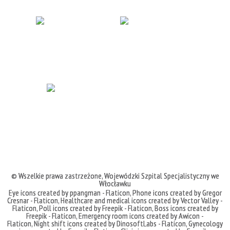
© Wszelkie prawa zastrzeżone,
Wojewódzki Szpital Specjalistyczny we
Włocławku
Eye icons created by ppangman - Flaticon
,
Phone icons created by Gregor
Cresnar - Flaticon
,
Healthcare and medical icons created by Vector Valley -
Flaticon
,
Poll icons created by Freepik - Flaticon
,
Boss icons created by
Freepik - Flaticon
,
Emergency room icons created by Awicon -
Flaticon
,
Night shift icons created by DinosoftLabs - Flaticon
,
Gynecology