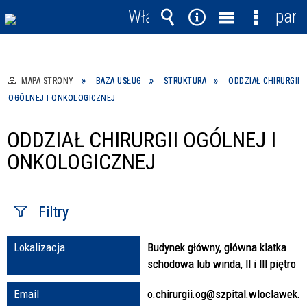
Włącz
pane
powiadomienia
Wyszukiwarka
Narzędzia
Menu
Menu
główne
szczegó
MAPA STRONY
BAZA USŁUG
STRUKTURA
ODDZIAŁ CHIRURGII
OGÓLNEJ I ONKOLOGICZNEJ
ODDZIAŁ CHIRURGII OGÓLNEJ I
ONKOLOGICZNEJ
Filtry
Lokalizacja
Budynek główny, główna klatka
Fraza / imię,
schodowa lub winda, II i III piętro
nazwisko
Email
o.chirurgii.og@szpital.wloclawek.p