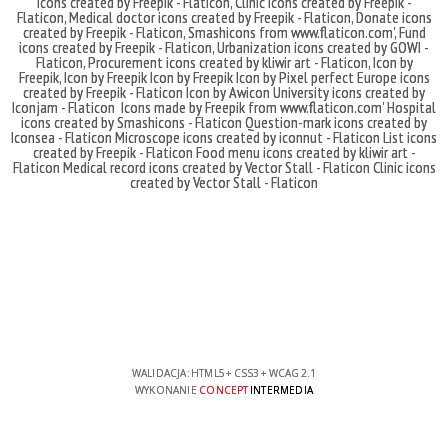
icons created by Freepik - Flaticon
,
Clinic icons created by Freepik -
Flaticon
,
Medical doctor icons created by Freepik - Flaticon
,
Donate icons
created by Freepik - Flaticon
,
Smashicons
from
www.flaticon.com'
,
Fund
icons created by Freepik - Flaticon
,
Urbanization icons created by GOWI -
Flaticon
,
Procurement icons created by kliwir art - Flaticon
,
Icon by
Freepik
,
Icon by Freepik
Icon by Freepik
Icon by Pixel perfect
Europe icons
created by Freepik - Flaticon
Icon by Awicon
University icons created by
Iconjam - Flaticon
Icons made by
Freepik
from
www.flaticon.com'
Hospital
icons created by Smashicons - Flaticon
Question-mark icons created by
Iconsea - Flaticon
Microscope icons created by iconnut - Flaticon
List icons
created by Freepik - Flaticon
Food menu icons created by kliwir art -
Flaticon
Medical record icons created by Vector Stall - Flaticon
Clinic icons
created by Vector Stall - Flaticon
WALIDACJA:
HTML5
+
CSS3
+
WCAG 2.1
WYKONANIE
CONCEPT
INTERMEDIA