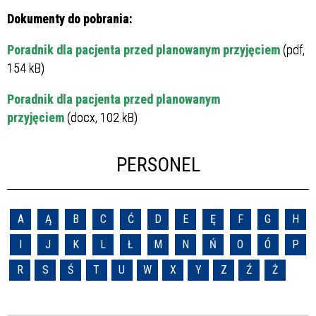
Dokumenty do pobrania:
Poradnik dla pacjenta przed planowanym przyjęciem
(pdf,
154 kB)
Poradnik dla pacjenta przed planowanym
przyjęciem
(docx, 102 kB)
PERSONEL
A
Ą
B
C
Ć
D
E
Ę
F
G
H
I
J
K
L
Ł
M
N
Ń
O
Ó
P
R
S
Ś
T
U
W
X
Y
Z
Ź
Ż