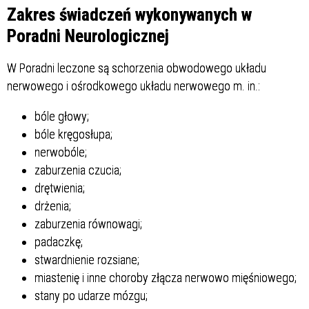
Struktura
Zakres świadczeń wykonywanych w
Poradni Neurologicznej
Sprawa
W Poradni leczone są schorzenia obwodowego układu
nerwowego i ośrodkowego układu nerwowego m. in.:
bóle głowy;
Personel
bóle kręgosłupa;
nerwobóle;
zaburzenia czucia;
drętwienia;
drżenia;
zaburzenia równowagi;
padaczkę;
stwardnienie rozsiane;
miastenię i inne choroby złącza nerwowo mięśniowego;
stany po udarze mózgu;