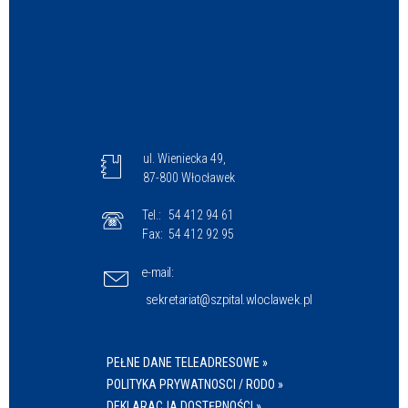
ul. Wieniecka 49,
87-800 Włocławek
Tel.:
54 412 94 61
Fax:
54 412 92 95
e-mail:
sekretariat@szpital.wloclawek.pl
PEŁNE DANE TELEADRESOWE »
POLITYKA PRYWATNOSCI / RODO »
DEKLARACJA DOSTĘPNOŚCI »