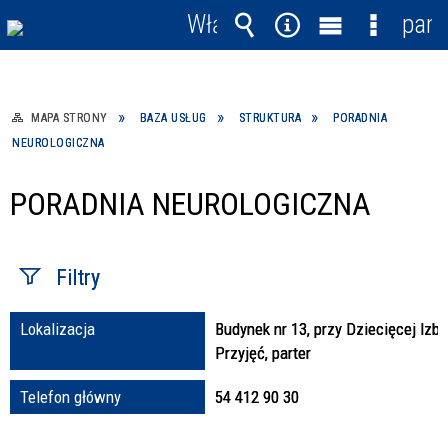
Włącz
pane
powiadomienia
Wyszukiwarka
Narzędzia
Menu
Menu
główne
szczegó
MAPA STRONY
BAZA USŁUG
STRUKTURA
PORADNIA
NEUROLOGICZNA
PORADNIA NEUROLOGICZNA
Filtry
Lokalizacja
Budynek nr 13, przy Dziecięcej Izbi
Fraza / imię,
Przyjęć, parter
nazwisko
Telefon główny
54 412 90 30