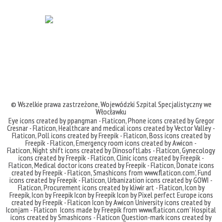
© Wszelkie prawa zastrzeżone,
Wojewódzki Szpital Specjalistyczny we
Włocławku
Eye icons created by ppangman - Flaticon
,
Phone icons created by Gregor
Cresnar - Flaticon
,
Healthcare and medical icons created by Vector Valley -
Flaticon
,
Poll icons created by Freepik - Flaticon
,
Boss icons created by
Freepik - Flaticon
,
Emergency room icons created by Awicon -
Flaticon
,
Night shift icons created by DinosoftLabs - Flaticon
,
Gynecology
icons created by Freepik - Flaticon
,
Clinic icons created by Freepik -
Flaticon
,
Medical doctor icons created by Freepik - Flaticon
,
Donate icons
created by Freepik - Flaticon
,
Smashicons
from
www.flaticon.com'
,
Fund
icons created by Freepik - Flaticon
,
Urbanization icons created by GOWI -
Flaticon
,
Procurement icons created by kliwir art - Flaticon
,
Icon by
Freepik
,
Icon by Freepik
Icon by Freepik
Icon by Pixel perfect
Europe icons
created by Freepik - Flaticon
Icon by Awicon
University icons created by
Iconjam - Flaticon
Icons made by
Freepik
from
www.flaticon.com'
Hospital
icons created by Smashicons - Flaticon
Question-mark icons created by