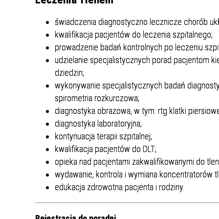
Punkt Pobrań
Apteka
Poradnia Ortopedii i Traumatologii
Oddział Rehabilitacji
Poradn
Oddział
Żywienie dla Zdrowia
Wnioski
Kardiologicznej/Oddział Dzienny
świadczenia diagnostyczno lecznicze chorób u
Jadłospisy Dekadowe
Poradnia Rehabilitacyjna
Rehabilitacji Kardiologicznej
Poradn
kwalifikacja pacjentów do leczenia szpitalnego;
Zdjęcia Posiłków
prowadzenie badań kontrolnych po leczeniu szpi
udzielanie specjalistycznych porad pacjentom ki
Materiały Edukacyjne dla Pacjentów
dziedzin;
Wyniki Uzyskanych Badań
wykonywanie specjalistycznych badań diagnostyc
Laboratoryjnych
spirometria rozkurczowa;
diagnostyka obrazowa, w tym: rtg klatki piersio
Zgłaszanie Anonimowych Uwag
diagnostyka laboratoryjna;
Cennik Badań Diagnostycznych i
Protok
kontynuacja terapii szpitalnej;
Usług
kwalifikacja pacjentów do DLT;
opieka nad pacjentami zakwalifikowanymi do tleno
Wsparcie w Kryzysie Psychicznym –
wydawanie, kontrola i wymiana koncentratorów tl
Ważne Informacje i Numery
edukacja zdrowotna pacjenta i rodziny.
Telefonów Pomocowych
Rejestracja do poradni