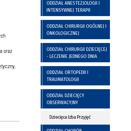
a
y
Poradnia Preluksacyjna
ODDZIAŁ ANESTEZJOLOGII I
ich
Kaplica Szpitalna
INTENSYWNEJ TERAPII
nel
go
ODDZIAŁ CHIRURGII OGÓLNEJ I
ONKOLOGICZNEJ
ych
ODDZIAŁ CHIRURGII DZIECIĘCEJ
a oraz
- LECZENIE JEDNEGO DNIA
etyczny;
ODDZIAŁ ORTOPEDII I
TRAUMATOLOGII
nia
Regulamin Korzystania z Miejsc
Postojowych
ODDZIAŁ DZIECIĘCY
OBSERWACYJNY
Dziecięca Izba Przyjęć
ODDZIAŁ CHORÓB