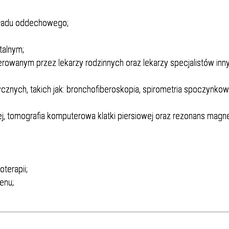
Dział Żywienia - Żywienie dla
ia Otolaryngologiczna
 Urologii
Poradnia Patologii Noworodk
Szpitalny Oddział Ratunkow
 i Skargi
Standardy Ochrony Małoletn
Zdrowia
Perso
kładu oddechowego;
ia Urologiczna
Poradnia Zdrowia Psychiczne
talnym;
erowanym przez lekarzy rodzinnych oraz lekarzy specjalistów inn
znych, takich jak: bronchofiberoskopia, spirometria spoczynkow
wej, tomografia komputerowa klatki piersiowej oraz rezonans magn
oły Kontroli Wody
Komunikaty ws. Promieniowa
Jonizującego
terapii;
enu;