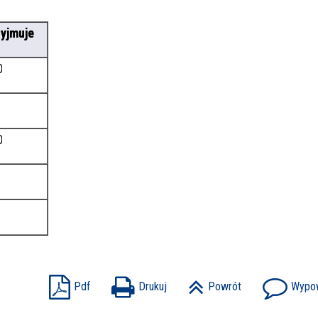
zyjmuje
0
0
Pdf
Drukuj
Powrót
Wypow