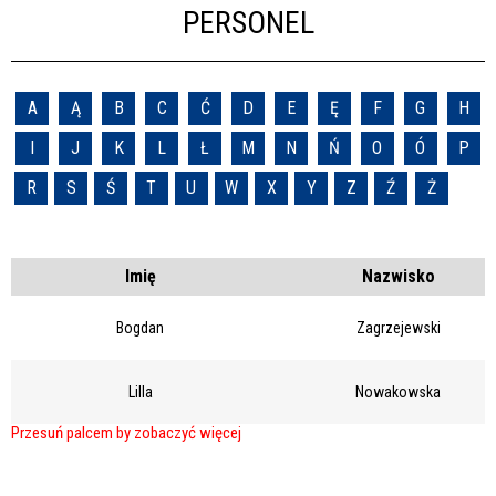
PERSONEL
A
Ą
B
C
Ć
D
E
Ę
F
G
H
I
J
K
L
Ł
M
N
Ń
O
Ó
P
R
S
Ś
T
U
W
X
Y
Z
Ź
Ż
Imię
Nazwisko
Bogdan
Zagrzejewski
Lilla
Nowakowska