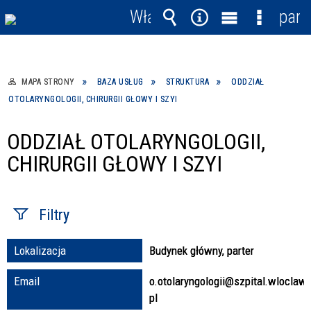
Włącz
pane
powiadomienia
Wyszukiwarka
Narzędzia
Menu
Menu
główne
szczegó
MAPA STRONY
BAZA USŁUG
STRUKTURA
ODDZIAŁ
OTOLARYNGOLOGII, CHIRURGII GŁOWY I SZYI
ODDZIAŁ OTOLARYNGOLOGII,
CHIRURGII GŁOWY I SZYI
Filtry
Lokalizacja
Budynek główny, parter
Fraza / imię,
nazwisko
Email
o.otolaryngologii@szpital.wloclawe
pl