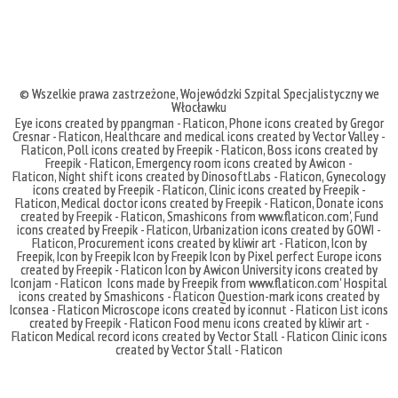
© Wszelkie prawa zastrzeżone,
Wojewódzki Szpital Specjalistyczny we
Włocławku
Eye icons created by ppangman - Flaticon
,
Phone icons created by Gregor
Cresnar - Flaticon
,
Healthcare and medical icons created by Vector Valley -
Flaticon
,
Poll icons created by Freepik - Flaticon
,
Boss icons created by
Freepik - Flaticon
,
Emergency room icons created by Awicon -
Flaticon
,
Night shift icons created by DinosoftLabs - Flaticon
,
Gynecology
icons created by Freepik - Flaticon
,
Clinic icons created by Freepik -
Flaticon
,
Medical doctor icons created by Freepik - Flaticon
,
Donate icons
created by Freepik - Flaticon
,
Smashicons
from
www.flaticon.com'
,
Fund
icons created by Freepik - Flaticon
,
Urbanization icons created by GOWI -
Flaticon
,
Procurement icons created by kliwir art - Flaticon
,
Icon by
Freepik
,
Icon by Freepik
Icon by Freepik
Icon by Pixel perfect
Europe icons
created by Freepik - Flaticon
Icon by Awicon
University icons created by
Iconjam - Flaticon
Icons made by
Freepik
from
www.flaticon.com'
Hospital
icons created by Smashicons - Flaticon
Question-mark icons created by
Iconsea - Flaticon
Microscope icons created by iconnut - Flaticon
List icons
created by Freepik - Flaticon
Food menu icons created by kliwir art -
Flaticon
Medical record icons created by Vector Stall - Flaticon
Clinic icons
created by Vector Stall - Flaticon