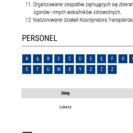
Organizowanie zespołów zajmujących się zbieran
zgonów i innych wskaźników zdrowotnych;
Nadzorowanie działań Koordynatora Transplanta
PERSONEL
A
Ą
B
C
Ć
D
E
Ę
F
G
Ś
T
U
W
X
Y
Z
Ź
Ż
Imię
Łukasz