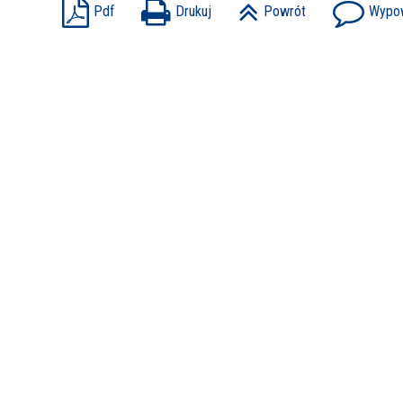
Pdf
Drukuj
Powrót
Wypow