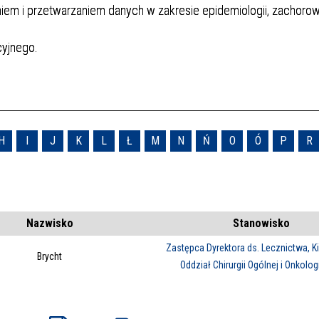
iem i przetwarzaniem danych w zakresie epidemiologii, zachoro
cyjnego.
H
I
J
K
L
Ł
M
N
Ń
O
Ó
P
R
Nazwisko
Stanowisko
Zastępca Dyrektora ds. Lecznictwa, Ki
Brycht
Oddział Chirurgii Ogólnej i Onkolog