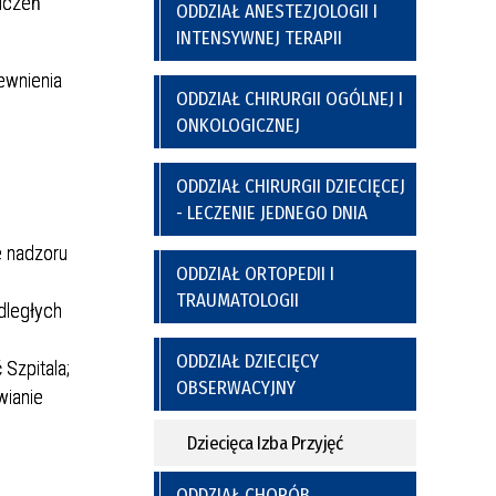
adczeń
a
y
Poradnia Preluksacyjna
ODDZIAŁ ANESTEZJOLOGII I
ich
Kaplica Szpitalna
INTENSYWNEJ TERAPII
nel
go
ewnienia
ODDZIAŁ CHIRURGII OGÓLNEJ I
ONKOLOGICZNEJ
ODDZIAŁ CHIRURGII DZIECIĘCEJ
- LECZENIE JEDNEGO DNIA
e nadzoru
ODDZIAŁ ORTOPEDII I
TRAUMATOLOGII
nia
Regulamin Korzystania z Miejsc
dległych
Postojowych
ODDZIAŁ DZIECIĘCY
Szpitala;
OBSERWACYJNY
wianie
Dziecięca Izba Przyjęć
ODDZIAŁ CHORÓB