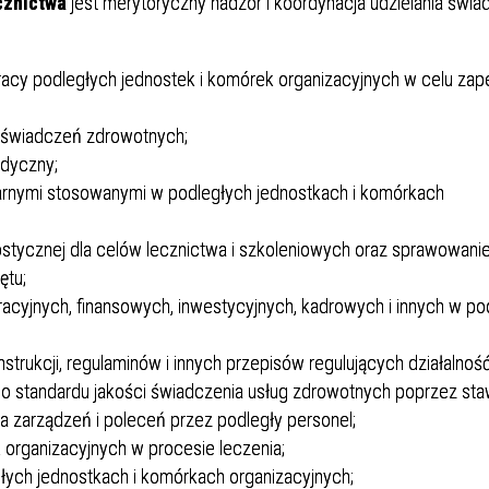
cznictwa
jest merytoryczny nadzór i koordynacja udzielania świ
Dział Żywienia - Żywienie dla
ia Otolaryngologiczna
 Urologii
Poradnia Patologii Noworodk
Szpitalny Oddział Ratunkow
 i Skargi
Standardy Ochrony Małoletn
Zdrowia
Perso
ia Urologiczna
Poradnia Zdrowia Psychiczne
acy podległych jednostek i komórek organizacyjnych w celu zap
a świadczeń zdrowotnych;
edyczny;
tarnymi stosowanymi w podległych jednostkach i komórkach
stycznej dla celów lecznictwa i szkoleniowych oraz sprawowani
ętu;
oły Kontroli Wody
Komunikaty ws. Promieniowa
racyjnych, finansowych, inwestycyjnych, kadrowych i innych w po
Jonizującego
rukcji, regulaminów i innych przepisów regulujących działalność 
o standardu jakości świadczenia usług zdrowotnych poprzez sta
zarządzeń i poleceń przez podległy personel;
 organizacyjnych w procesie leczenia;
ych jednostkach i komórkach organizacyjnych;