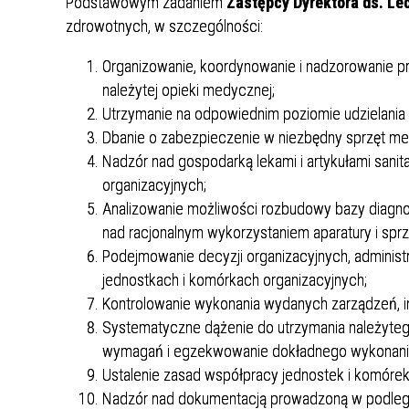
Podstawowym zadaniem
Punkt Pobrań
Zastępcy Dyrektora ds. Le
Apteka
Poradnia Ortopedii i Traumatologii
Oddział Rehabilitacji
Poradn
Oddział
Żywienie dla Zdrowia
Wnioski
zdrowotnych, w szczególności:
Kardiologicznej/Oddział Dzienny
Jadłospisy Dekadowe
Poradnia Rehabilitacyjna
Rehabilitacji Kardiologicznej
Poradn
Organizowanie, koordynowanie i nadzorowanie pr
Zdjęcia Posiłków
należytej opieki medycznej;
Utrzymanie na odpowiednim poziomie udzielani
Materiały Edukacyjne dla Pacjentów
Dbanie o zabezpieczenie w niezbędny sprzęt m
Wyniki Uzyskanych Badań
Nadzór nad gospodarką lekami i artykułami sani
Laboratoryjnych
organizacyjnych;
Zgłaszanie Anonimowych Uwag
Analizowanie możliwości rozbudowy bazy diagno
nad racjonalnym wykorzystaniem aparatury i sprz
Cennik Badań Diagnostycznych i
Protok
Podejmowanie decyzji organizacyjnych, administ
Usług
jednostkach i komórkach organizacyjnych;
Kontrolowanie wykonania wydanych zarządzeń, inst
Wsparcie w Kryzysie Psychicznym –
Systematyczne dążenie do utrzymania należyteg
Ważne Informacje i Numery
wymagań i egzekwowanie dokładnego wykonania 
Telefonów Pomocowych
Ustalenie zasad współpracy jednostek i komórek
Nadzór nad dokumentacją prowadzoną w podległ