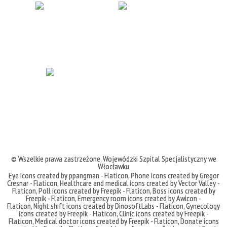
© Wszelkie prawa zastrzeżone,
Wojewódzki Szpital Specjalistyczny we
Włocławku
Eye icons created by ppangman - Flaticon
,
Phone icons created by Gregor
Cresnar - Flaticon
,
Healthcare and medical icons created by Vector Valley -
Flaticon
,
Poll icons created by Freepik - Flaticon
,
Boss icons created by
Freepik - Flaticon
,
Emergency room icons created by Awicon -
Flaticon
,
Night shift icons created by DinosoftLabs - Flaticon
,
Gynecology
icons created by Freepik - Flaticon
,
Clinic icons created by Freepik -
Flaticon
,
Medical doctor icons created by Freepik - Flaticon
,
Donate icons