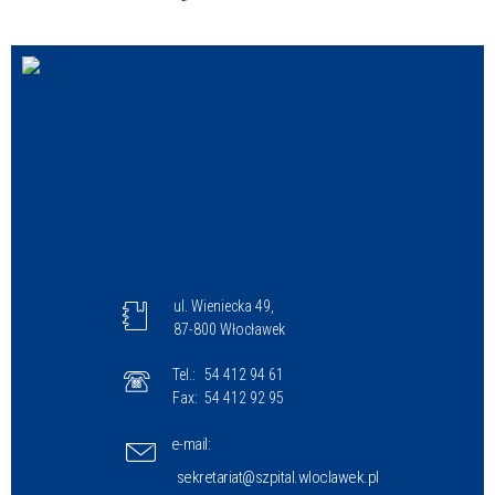
ul. Wieniecka 49,
87-800 Włocławek
Tel.:
54 412 94 61
Fax:
54 412 92 95
e-mail:
sekretariat@szpital.wloclawek.pl