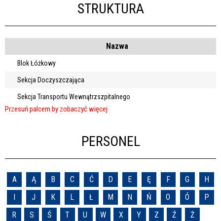
Struktura
STRUKTURA
Sprawa
Nazwa
Blok Łóżkowy
Sekcja Doczyszczająca
Personel
Sekcja Transportu Wewnątrzszpitalnego
PERSONEL
A
Ą
B
C
Ć
D
E
Ę
F
G
H
I
J
K
L
Ł
M
N
Ń
O
Ó
P
R
S
Ś
T
U
W
X
Y
Z
Ź
Ż