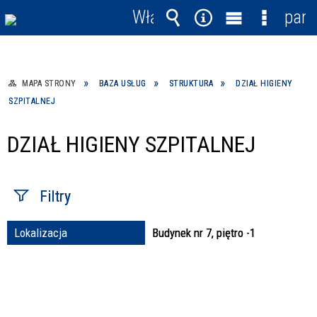
Włącz
pane
powiadomienia
Wyszukiwarka
Narzędzia
Menu
Menu
główne
szczegó
MAPA STRONY
BAZA USŁUG
STRUKTURA
DZIAŁ HIGIENY
SZPITALNEJ
DZIAŁ HIGIENY SZPITALNEJ
Filtry
Lokalizacja
Budynek nr 7, piętro -1
Fraza / imię,
nazwisko