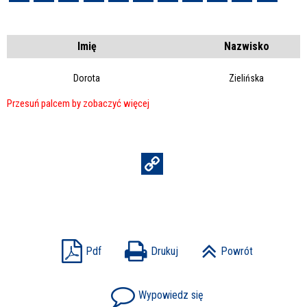
Imię
Nazwisko
Dorota
Zielińska
Pdf
Drukuj
Powrót
Wypowiedz się