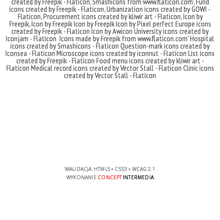
created by Freepik - Flaticon
,
Smashicons
from
www.flaticon.com'
,
Fund
icons created by Freepik - Flaticon
,
Urbanization icons created by GOWI -
Flaticon
,
Procurement icons created by kliwir art - Flaticon
,
Icon by
Freepik
,
Icon by Freepik
Icon by Freepik
Icon by Pixel perfect
Europe icons
created by Freepik - Flaticon
Icon by Awicon
University icons created by
Iconjam - Flaticon
Icons made by
Freepik
from
www.flaticon.com'
Hospital
icons created by Smashicons - Flaticon
Question-mark icons created by
Iconsea - Flaticon
Microscope icons created by iconnut - Flaticon
List icons
created by Freepik - Flaticon
Food menu icons created by kliwir art -
Flaticon
Medical record icons created by Vector Stall - Flaticon
Clinic icons
created by Vector Stall - Flaticon
WALIDACJA:
HTML5
+
CSS3
+
WCAG 2.1
WYKONANIE
CONCEPT
INTERMEDIA